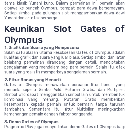
tema klasik Yunani kuno. Dalam permainan ini, pemain akan
dibawa ke puncak Olympus, tempat para dewa bersemayam.
Setiap simbol pada gulungan slot menggambarkan dewa-dewi
Yunani dan artefak berharga.
Keunikan Slot Gates of
Olympus
1. Grafik dan Suara yang Mempesona
Salah satu alasan utama kesuksesan Gates of Olympus adalah
kualitas grafik dan suara yang luar biasa. Setiap simbol dan latar
belakang permainan dirancang dengan detail, menciptakan
pengalaman yang mendalam bagi para pemain. Selain itu, efek
suara yang realistis memperkaya pengalaman bermain.
2. Fitur Bonus yang Menarik
Gates of Olympus menawarkan berbagai fitur bonus yang
menarik, seperti Simbol Wild, Putaran Gratis, dan Multiplier.
Simbol Wild dapat menggantikan simbol lain untuk membentuk
kombinasi yang menang. Putaran Gratis memberikan
kesempatan kepada pemain untuk bermain tanpa taruhan
tambahan. Sementara itu, fitur Multiplier meningkatkan
kemenangan pemain dengan faktor pengganda.
3. Demo Gates of Olympus
Pragmatic Play juga menyediakan demo Gates of Olympus bagi