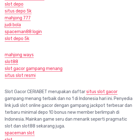
slot depo
situs depo 5k
mahjong 777
judi bola
spaceman88 login
slot depo 5k
mahjong ways
slot88
slot gacor gampang menang
situs slot resmi
Slot Gacor CERIABET merupakan daftar
situs slot gacor
gampang menang terbaik dan no 1 di Indonesia hari ini. Penyedia
link judi slot online gacor dengan gampang jackpot terbesar dan
terbaru minimal depo 10 bonus new member berlimpah di
Indonesia. Mainkan game seru dan menarik seperti pragmatic
slot dan slot88 sekarang juga.
spaceman slot
slot