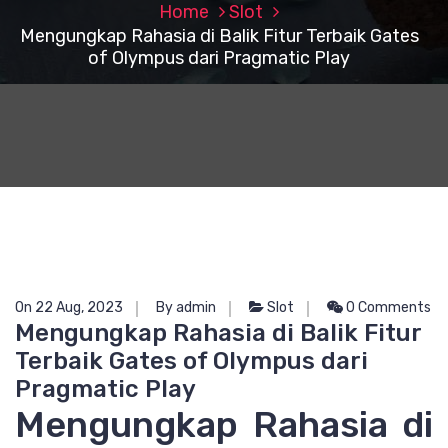
Home
Slot
Mengungkap Rahasia di Balik Fitur Terbaik Gates
of Olympus dari Pragmatic Play
On 22 Aug, 2023
By admin
Slot
0 Comments
Mengungkap Rahasia di Balik Fitur
Terbaik Gates of Olympus dari
Pragmatic Play
Mengungkap Rahasia di