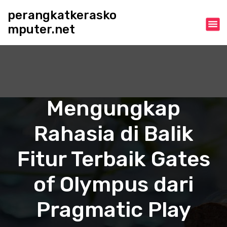
S
perangkatkerasko
k
mputer.net
i
p
t
o
c
o
n
Mengungkap
t
e
Rahasia di Balik
n
t
Fitur Terbaik Gates
of Olympus dari
Pragmatic Play