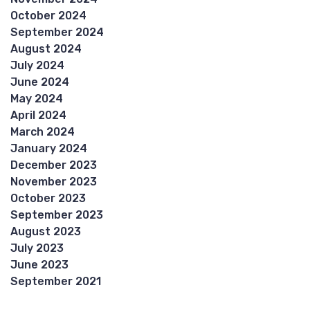
October 2024
September 2024
August 2024
July 2024
June 2024
May 2024
April 2024
March 2024
January 2024
December 2023
November 2023
October 2023
September 2023
August 2023
July 2023
June 2023
September 2021