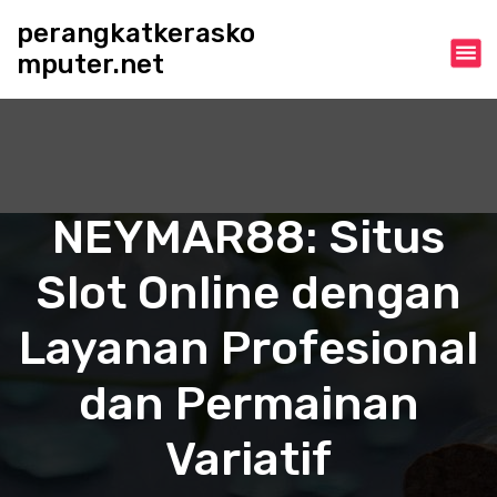
S
perangkatkerasko
k
mputer.net
i
p
t
o
c
o
n
NEYMAR88: Situs
t
e
Slot Online dengan
n
t
Layanan Profesional
dan Permainan
Variatif