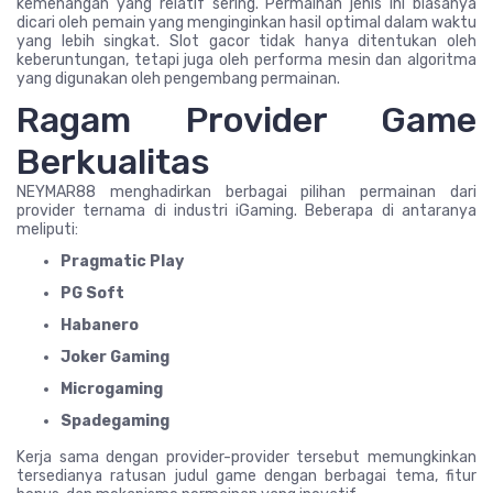
kemenangan yang relatif sering. Permainan jenis ini biasanya
dicari oleh pemain yang menginginkan hasil optimal dalam waktu
yang lebih singkat. Slot gacor tidak hanya ditentukan oleh
keberuntungan, tetapi juga oleh performa mesin dan algoritma
yang digunakan oleh pengembang permainan.
Ragam Provider Game
Berkualitas
NEYMAR88 menghadirkan berbagai pilihan permainan dari
provider ternama di industri iGaming. Beberapa di antaranya
meliputi:
Pragmatic Play
PG Soft
Habanero
Joker Gaming
Microgaming
Spadegaming
Kerja sama dengan provider-provider tersebut memungkinkan
tersedianya ratusan judul game dengan berbagai tema, fitur