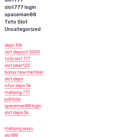
slot777 login
spaceman88
Toto Slot
Uncategorized
depo 10k
slot deposit 5000
toto slot 777
slot joker123
bonus new member
slot depo
situs depo 5k
mahjong 777
judi bola
spaceman88 login
slot depo 5k
mahjong ways
slot88