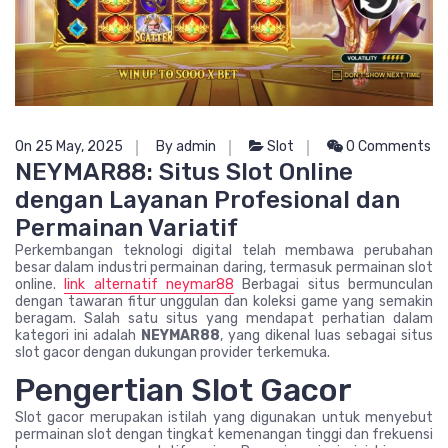
On 25 May, 2025
By admin
Slot
0 Comments
NEYMAR88: Situs Slot Online
dengan Layanan Profesional dan
Permainan Variatif
Perkembangan teknologi digital telah membawa perubahan
besar dalam industri permainan daring, termasuk permainan slot
online.
link alternatif neymar88
Berbagai situs bermunculan
dengan tawaran fitur unggulan dan koleksi game yang semakin
beragam. Salah satu situs yang mendapat perhatian dalam
kategori ini adalah
NEYMAR88
, yang dikenal luas sebagai situs
slot gacor dengan dukungan provider terkemuka.
Pengertian Slot Gacor
Slot gacor merupakan istilah yang digunakan untuk menyebut
permainan slot dengan tingkat kemenangan tinggi dan frekuensi