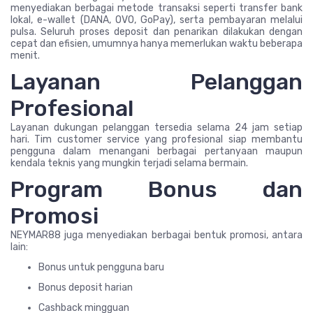
menyediakan berbagai metode transaksi seperti transfer bank
lokal, e-wallet (DANA, OVO, GoPay), serta pembayaran melalui
pulsa. Seluruh proses deposit dan penarikan dilakukan dengan
cepat dan efisien, umumnya hanya memerlukan waktu beberapa
menit.
Layanan Pelanggan
Profesional
Layanan dukungan pelanggan tersedia selama 24 jam setiap
hari. Tim customer service yang profesional siap membantu
pengguna dalam menangani berbagai pertanyaan maupun
kendala teknis yang mungkin terjadi selama bermain.
Program Bonus dan
Promosi
NEYMAR88 juga menyediakan berbagai bentuk promosi, antara
lain:
Bonus untuk pengguna baru
Bonus deposit harian
Cashback mingguan