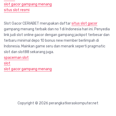
slot gacor gampang menang
situs slot resmi
Slot Gacor CERIABET merupakan daftar
situs slot gacor
gampang menang terbaik dan no 1 di Indonesia hari ini. Penyedia
link judi slot online gacor dengan gampang jackpot terbesar dan
terbaru minimal depo 10 bonus new member berlimpah di
Indonesia. Mainkan game seru dan menarik seperti pragmatic
slot dan slot88 sekarang juga.
spaceman slot
slot
slot gacor gampang menang
Copyright © 2026 perangkatkeraskomputer.net