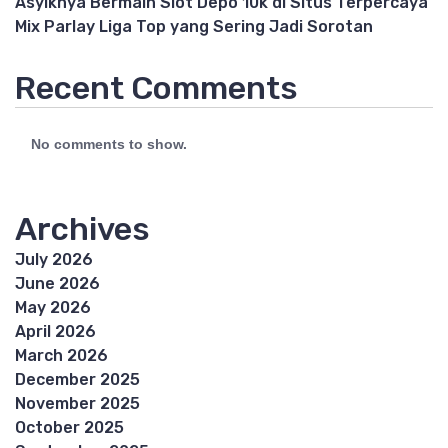
Asyiknya Bermain Slot Depo 10k di Situs Terpercaya
Mix Parlay Liga Top yang Sering Jadi Sorotan
Recent Comments
No comments to show.
Archives
July 2026
June 2026
May 2026
April 2026
March 2026
December 2025
November 2025
October 2025