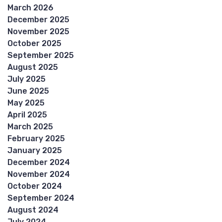
March 2026
December 2025
November 2025
October 2025
September 2025
August 2025
July 2025
June 2025
May 2025
April 2025
March 2025
February 2025
January 2025
December 2024
November 2024
October 2024
September 2024
August 2024
July 2024