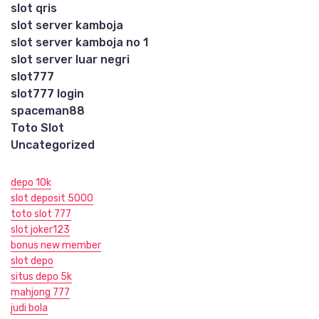
slot qris
slot server kamboja
slot server kamboja no 1
slot server luar negri
slot777
slot777 login
spaceman88
Toto Slot
Uncategorized
depo 10k
slot deposit 5000
toto slot 777
slot joker123
bonus new member
slot depo
situs depo 5k
mahjong 777
judi bola