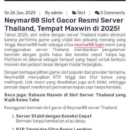
On 26 Jun, 2025
By admin
Slot
0 Comments
Neymar88 Slot Gacor Resmi Server
Thailand, Tempat Maxwin di 2025!
Tahun 2025, slot online dengan server Thailand makin diminati
karena performa game yang stabil dan peluang menang yang
tinggi. Neymar88 hadir sebagai situs
neymar88 login
resmi yang
menggunakan server Thailand, memberikan pengalaman
bermain dengan grafis halus dan koneksi cepat tanpa lag.
Platform ini dikenal sebagai tempat yang tepat untuk berburu
maxwin dan jackpot besar dengan modal terjangkau.
Dengan berbagai pilihan game slot populer dari provider ternama,
Neymar88 menyajikan RTP tinggi dan fitur bonus yang
melimpah. Link resmi yang disediakan juga anti blokir, sehingga
pemain dapat menikmati permainan kapan saja tanpa kendala.
Baca juga: Rahasia Maxwin di Slot Server Thailand yang
Wajib Kamu Tahu
Keunggulan bermain slot gacor di Neymar88 server Thailand:
Server Stabil dengan Koneksi Cepat
Bermain tanpa hambatan atau delay.
RTP Tinggi dan Fitur Bonus Lengkap