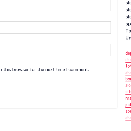
sl
sl
sl
s
To
Un
de
sl
to
n this browser for the next time I comment.
sl
bo
sl
si
ma
jud
sp
sl