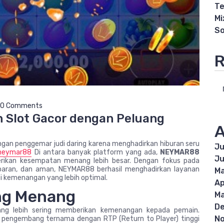
Te
Mi
So
R
0 Comments
Slot Gacor dengan Peluang
A
langan penggemar judi daring karena menghadirkan hiburan seru
Ju
 neymar88
Di antara banyak platform yang ada,
NEYMAR88
Ju
kan kesempatan menang lebih besar. Dengan fokus pada
aran, dan aman, NEYMAR88 berhasil menghadirkan layanan
Ma
i kemenangan yang lebih optimal.
Ap
ang Menang
Ma
D
ng lebih sering memberikan kemenangan kepada pemain.
N
 pengembang ternama dengan RTP (Return to Player) tinggi