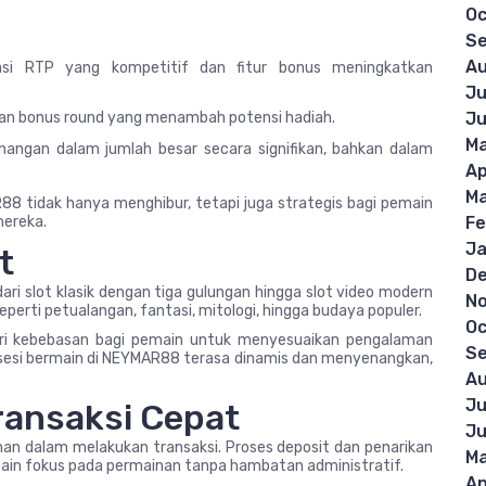
Oc
S
Au
asi RTP yang kompetitif dan fitur bonus meningkatkan
Ju
r, dan bonus round yang menambah potensi hadiah.
Ju
Ma
nangan dalam jumlah besar secara signifikan, bahkan dalam
Ap
Ma
88 tidak hanya menghibur, tetapi juga strategis bagi pemain
ereka.
Fe
Ja
t
D
ri slot klasik dengan tiga gulungan hingga slot video modern
N
erti petualangan, fantasi, mitologi, hingga budaya populer.
Oc
 kebebasan bagi pemain untuk menyesuaikan pengalaman
S
p sesi bermain di NEYMAR88 terasa dinamis dan menyenangkan,
Au
Ju
ransaksi Cepat
Ju
n dalam melakukan transaksi. Proses deposit dan penarikan
Ma
in fokus pada permainan tanpa hambatan administratif.
Ap