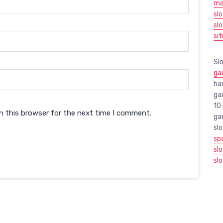
ma
sl
sl
sit
Sl
ga
har
ga
10
n this browser for the next time I comment.
ga
sl
sp
slo
sl