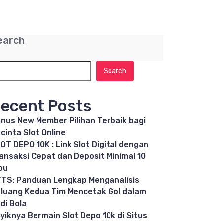
earch
Search
ecent Posts
nus New Member Pilihan Terbaik bagi
cinta Slot Online
OT DEPO 10K : Link Slot Digital dengan
ansaksi Cepat dan Deposit Minimal 10
bu
TS: Panduan Lengkap Menganalisis
luang Kedua Tim Mencetak Gol dalam
di Bola
yiknya Bermain Slot Depo 10k di Situs