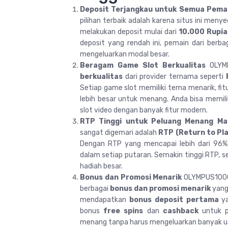
Deposit Terjangkau untuk Semua Pema
pilihan terbaik adalah karena situs ini meny
melakukan deposit mulai dari
10.000 Rupi
deposit yang rendah ini, pemain dari berb
mengeluarkan modal besar.
Beragam Game Slot Berkualitas
OLYMP
berkualitas
dari provider ternama seperti
Setiap game slot memiliki tema menarik, fit
lebih besar untuk menang. Anda bisa memilih
slot video dengan banyak fitur modern.
RTP Tinggi untuk Peluang Menang Ma
sangat digemari adalah
RTP (Return to Pla
Dengan RTP yang mencapai lebih dari 96%
dalam setiap putaran. Semakin tinggi RTP,
hadiah besar.
Bonus dan Promosi Menarik
OLYMPUS1000
berbagai
bonus dan promosi menarik
yang
mendapatkan
bonus deposit pertama
ya
bonus
free spins
dan
cashback
untuk p
menang tanpa harus mengeluarkan banyak u