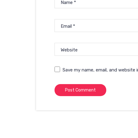
Name
*
Email
*
Website
Save my name, email, and website i