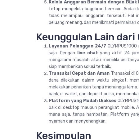
Kelola Anggaran Bermain dengan Bijak
M
tetap mengelola anggaran bermain Anda de
tidak melampaui anggaran tersebut. Hal 
peluang menang, dan menikmati permainan de
Keunggulan Lain dar
Layanan Pelanggan 24/7
OLYMPUS1000 m
saja. Dengan
live chat
yang aktif 24 jam
mengalami masalah atau memiliki pertanya
siap memberikan solusi terbaik.
Transaksi Cepat dan Aman
Transaksi di 
dana dilakukan dalam waktu singkat, me
melakukan penarikan tanpa menunggu lama. 
bank, e-wallet, dan deposit pulsa, memberi
Platform yang Mudah Diakses
OLYMPUS100
baik di desktop maupun perangkat mobile. A
mana saja, tanpa hambatan. Platform yang
nyaman dan menyenangkan.
Kesimpulan