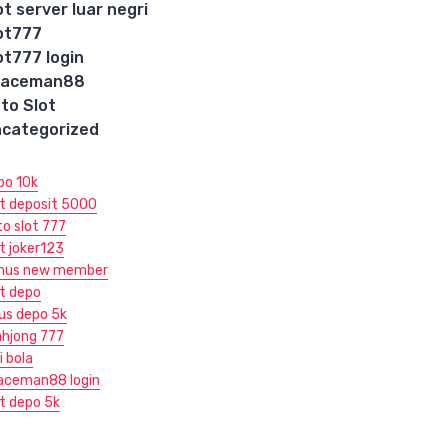
ot server luar negri
ot777
ot777 login
paceman88
to Slot
categorized
po 10k
ot deposit 5000
to slot 777
ot joker123
nus new member
ot depo
tus depo 5k
hjong 777
i bola
aceman88 login
ot depo 5k