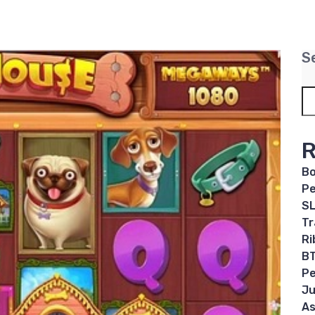
S
R
Bo
Pe
SL
Tr
Ri
BT
Pe
Ju
As