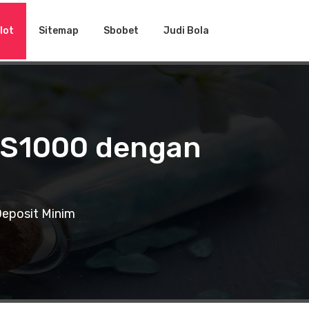
lot
Sitemap
Sbobet
Judi Bola
PUS1000 dengan
Deposit Minim