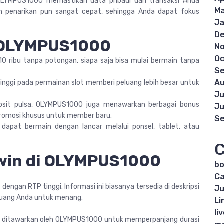
OLYMPUS1000 memastikan data pribadi dan transaksi Anda
Ma
dan penarikan pun sangat cepat, sehingga Anda dapat fokus
Ja
D
i OLYMPUS1000
N
Oc
10 ribu tanpa potongan, siapa saja bisa mulai bermain tanpa
S
Au
tinggi pada permainan slot memberi peluang lebih besar untuk
Ju
posit pulsa, OLYMPUS1000 juga menawarkan berbagai bonus
Ju
 promosi khusus untuk member baru.
Se
 dapat bermain dengan lancar melalui ponsel, tablet, atau
C
xwin di OLYMPUS1000
b
Ca
engan RTP tinggi. Informasi ini biasanya tersedia di deskripsi
Ju
luang Anda untuk menang.
Li
li
ng ditawarkan oleh OLYMPUS1000 untuk memperpanjang durasi