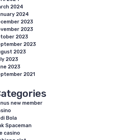
rch 2024
nuary 2024
ecember 2023
ovember 2023
tober 2023
eptember 2023
gust 2023
ly 2023
ne 2023
ptember 2021
ategories
onus new member
sino
di Bola
nk Spaceman
ve casino