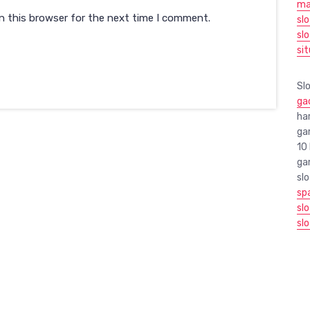
ma
n this browser for the next time I comment.
sl
sl
sit
Sl
ga
har
ga
10
ga
sl
sp
slo
sl