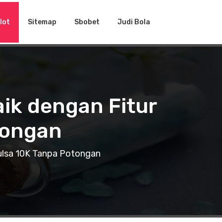
lot
Sitemap
Sbobet
Judi Bola
ik dengan Fitur
tongan
Pulsa 10K Tanpa Potongan