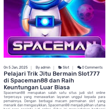
On 5 Jan, 2025
By admin
Slot
0 Comments
Pelajari Trik Jitu Bermain Slot777
di Spaceman88 dan Raih
Keuntungan Luar Biasa
Spaceman88 merupakan salah satu situs judi slot online
terpercaya yang menawarkan layanan unggul kepada para
pemainnya. Dengan berbagai macam permainan slot yang
menarik dan mengasyikkan, Spaceman88 menjadi pilihan utama