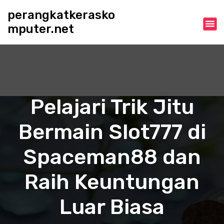
S
perangkatkerasko
k
mputer.net
i
p
t
o
c
o
n
Pelajari Trik Jitu
t
e
Bermain Slot777 di
n
t
Spaceman88 dan
Raih Keuntungan
Luar Biasa