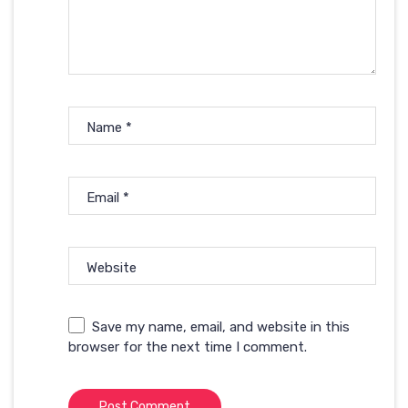
Name
*
Email
*
Website
Save my name, email, and website in this
browser for the next time I comment.