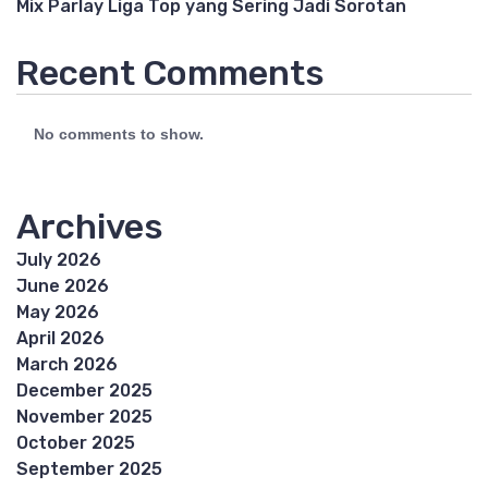
Mix Parlay Liga Top yang Sering Jadi Sorotan
Recent Comments
No comments to show.
Archives
July 2026
June 2026
May 2026
April 2026
March 2026
December 2025
November 2025
October 2025
September 2025