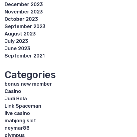
December 2023
November 2023
October 2023
September 2023
August 2023
July 2023
June 2023
September 2021
Categories
bonus new member
Casino
Judi Bola
Link Spaceman
live casino
mahjong slot
neymar88
olympus