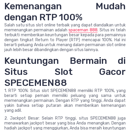
Kemenangan Mudah
dengan RTP 100%
Salah satu situs slot online terbaik yang dapat diandalkan untuk
memenangkan permainan adalah
spaceman 888
. Situs ini telah
terbukti memberikan keuntungan besar kepada para pemainnya
dengan tingkat Return to Player (RTP) mencapai 100%. Hal ini
berarti peluang Anda untuk menang dalam permainan slot online
jauh lebih besar dibandingkan dengan situs lainnya.
Keuntungan Bermain di
Situs Slot Gacor
SPECEMEN88
1. RTP 100%: Situs slot SPECEMEN88 memiliki RTP 100%, yang
berarti setiap pemain memiliki peluang yang sama untuk
memenangkan permainan. Dengan RTP yang tinggi, Anda dapat
yakin bahwa setiap putaran akan memberikan kemenangan
yang adil.
2. Jackpot Besar: Selain RTP tinggi, situs SPECEMEN88 juga
menawarkan jackpot besar yang bisa Anda menangkan. Dengan
hadiah jackpot yang menggiurkan, Anda bisa meraih keuntungan