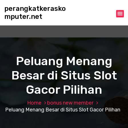
S
perangkatkerasko
k
mputer.net
i
p
t
o
c
o
n
Peluang Menang
t
e
Besar di Situs Slot
n
t
Gacor Pilihan
Home
bonus new member
Peluang Menang Besar di Situs Slot Gacor Pilihan