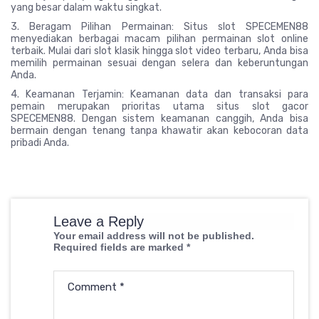
yang besar dalam waktu singkat.
3. Beragam Pilihan Permainan: Situs slot SPECEMEN88
menyediakan berbagai macam pilihan permainan slot online
terbaik. Mulai dari slot klasik hingga slot video terbaru, Anda bisa
memilih permainan sesuai dengan selera dan keberuntungan
Anda.
4. Keamanan Terjamin: Keamanan data dan transaksi para
pemain merupakan prioritas utama situs slot gacor
SPECEMEN88. Dengan sistem keamanan canggih, Anda bisa
bermain dengan tenang tanpa khawatir akan kebocoran data
pribadi Anda.
Leave a Reply
Your email address will not be published.
Required fields are marked
*
Comment
*