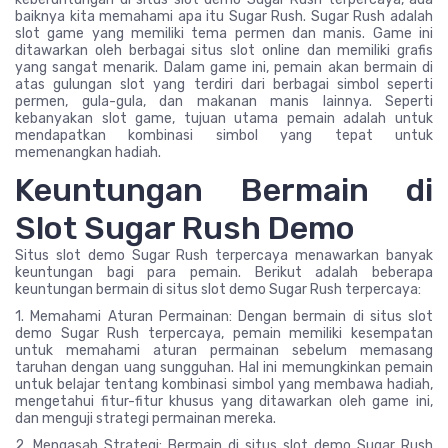
baiknya kita memahami apa itu Sugar Rush. Sugar Rush adalah
slot game yang memiliki tema permen dan manis. Game ini
ditawarkan oleh berbagai situs slot online dan memiliki grafis
yang sangat menarik. Dalam game ini, pemain akan bermain di
atas gulungan slot yang terdiri dari berbagai simbol seperti
permen, gula-gula, dan makanan manis lainnya. Seperti
kebanyakan slot game, tujuan utama pemain adalah untuk
mendapatkan kombinasi simbol yang tepat untuk
memenangkan hadiah.
Keuntungan Bermain di
Slot Sugar Rush Demo
Situs slot demo Sugar Rush terpercaya menawarkan banyak
keuntungan bagi para pemain. Berikut adalah beberapa
keuntungan bermain di situs slot demo Sugar Rush terpercaya:
1. Memahami Aturan Permainan: Dengan bermain di situs slot
demo Sugar Rush terpercaya, pemain memiliki kesempatan
untuk memahami aturan permainan sebelum memasang
taruhan dengan uang sungguhan. Hal ini memungkinkan pemain
untuk belajar tentang kombinasi simbol yang membawa hadiah,
mengetahui fitur-fitur khusus yang ditawarkan oleh game ini,
dan menguji strategi permainan mereka.
2. Mengasah Strategi: Bermain di situs slot demo Sugar Rush