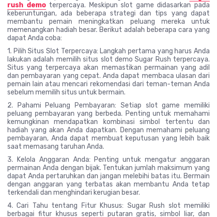
rush demo
terpercaya. Meskipun slot game didasarkan pada
keberuntungan, ada beberapa strategi dan tips yang dapat
membantu pemain meningkatkan peluang mereka untuk
memenangkan hadiah besar. Berikut adalah beberapa cara yang
dapat Anda coba:
1. Pilih Situs Slot Terpercaya: Langkah pertama yang harus Anda
lakukan adalah memilih situs slot demo Sugar Rush terpercaya.
Situs yang terpercaya akan memastikan permainan yang adil
dan pembayaran yang cepat. Anda dapat membaca ulasan dari
pemain lain atau mencari rekomendasi dari teman-teman Anda
sebelum memilih situs untuk bermain.
2. Pahami Peluang Pembayaran: Setiap slot game memiliki
peluang pembayaran yang berbeda. Penting untuk memahami
kemungkinan mendapatkan kombinasi simbol tertentu dan
hadiah yang akan Anda dapatkan. Dengan memahami peluang
pembayaran, Anda dapat membuat keputusan yang lebih baik
saat memasang taruhan Anda.
3. Kelola Anggaran Anda: Penting untuk mengatur anggaran
permainan Anda dengan bijak. Tentukan jumlah maksimum yang
dapat Anda pertaruhkan dan jangan melebihi batas itu. Bermain
dengan anggaran yang terbatas akan membantu Anda tetap
terkendali dan menghindari kerugian besar.
4. Cari Tahu tentang Fitur Khusus: Sugar Rush slot memiliki
berbagai fitur khusus seperti putaran gratis, simbol liar, dan