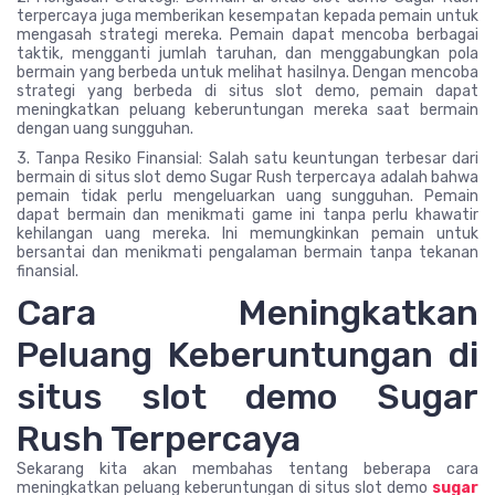
terpercaya juga memberikan kesempatan kepada pemain untuk
mengasah strategi mereka. Pemain dapat mencoba berbagai
taktik, mengganti jumlah taruhan, dan menggabungkan pola
bermain yang berbeda untuk melihat hasilnya. Dengan mencoba
strategi yang berbeda di situs slot demo, pemain dapat
meningkatkan peluang keberuntungan mereka saat bermain
dengan uang sungguhan.
3. Tanpa Resiko Finansial: Salah satu keuntungan terbesar dari
bermain di situs slot demo Sugar Rush terpercaya adalah bahwa
pemain tidak perlu mengeluarkan uang sungguhan. Pemain
dapat bermain dan menikmati game ini tanpa perlu khawatir
kehilangan uang mereka. Ini memungkinkan pemain untuk
bersantai dan menikmati pengalaman bermain tanpa tekanan
finansial.
Cara Meningkatkan
Peluang Keberuntungan di
situs slot demo Sugar
Rush Terpercaya
Sekarang kita akan membahas tentang beberapa cara
meningkatkan peluang keberuntungan di situs slot demo
sugar