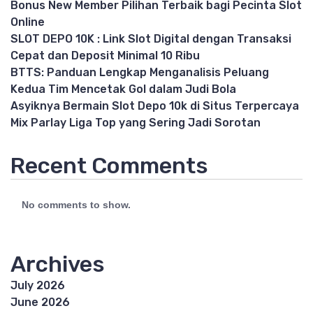
Bonus New Member Pilihan Terbaik bagi Pecinta Slot
Online
SLOT DEPO 10K : Link Slot Digital dengan Transaksi
Cepat dan Deposit Minimal 10 Ribu
BTTS: Panduan Lengkap Menganalisis Peluang
Kedua Tim Mencetak Gol dalam Judi Bola
Asyiknya Bermain Slot Depo 10k di Situs Terpercaya
Mix Parlay Liga Top yang Sering Jadi Sorotan
Recent Comments
No comments to show.
Archives
July 2026
June 2026