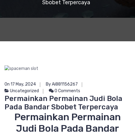
Sbobet Terpercaya
On 17 May, 2024
By Ai881156267
Uncategorized
0 Comments
Permainkan Permainan Judi Bola
Pada Bandar Sbobet Terpercaya
Permainkan Permainan
Judi Bola Pada Bandar