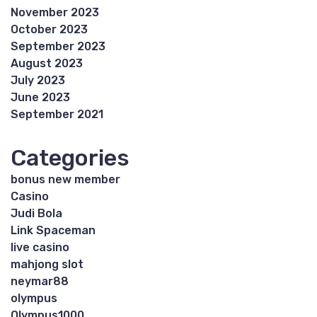
November 2023
October 2023
September 2023
August 2023
July 2023
June 2023
September 2021
Categories
bonus new member
Casino
Judi Bola
Link Spaceman
live casino
mahjong slot
neymar88
olympus
Olympus1000