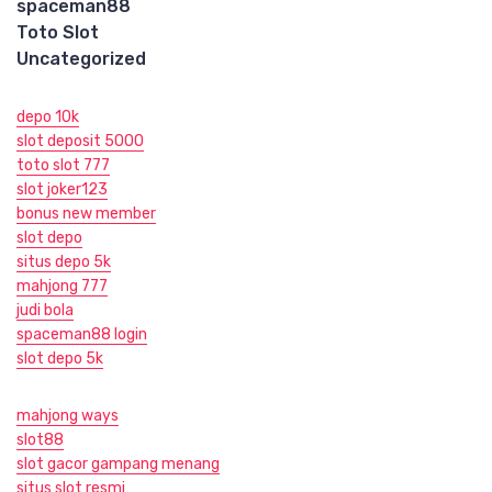
spaceman88
Toto Slot
Uncategorized
depo 10k
slot deposit 5000
toto slot 777
slot joker123
bonus new member
slot depo
situs depo 5k
mahjong 777
judi bola
spaceman88 login
slot depo 5k
mahjong ways
slot88
slot gacor gampang menang
situs slot resmi