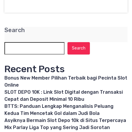
Search
Search
Recent Posts
Bonus New Member Pilihan Terbaik bagi Pecinta Slot
Online
SLOT DEPO 10K : Link Slot Digital dengan Transaksi
Cepat dan Deposit Minimal 10 Ribu
BTTS: Panduan Lengkap Menganalisis Peluang
Kedua Tim Mencetak Gol dalam Judi Bola
Asyiknya Bermain Slot Depo 10k di Situs Terpercaya
Mix Parlay Liga Top yang Sering Jadi Sorotan