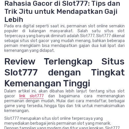
Rahasia Gacor di Slot777: Tips dan
Trik Jitu untuk Mendapatkan Gaji
Lebih
Pada era digital seperti saat ini, permainan slot online semakin
populer di kalangan masyarakat. Salah satu situs slot
terpercaya yang banyak diminati adalah Slot777. Slot777 dikenal
sebagai situs slot gacor yang mudah menang, bahkan beberapa
pemain mengklaim bisa mendapatkan gajian dua kali lipat dari
kemenangan yang didapat.
Review Terlengkap Situs
Slot777 dengan Tingkat
Kemenangan Tinggi
Dalam artikel ini, akan dibahas lebih lanjut tentang situs slot
gacor
link slot777
dan bagaimana cara memenangkan
permainan dengan mudah. Mulai dari cara mendaftar, berbagai
game yang tersedia, hingga tips dan trik untuk memaksimalkan
kemenangan.
Slot777 merupakan situs slot online terpercaya yang
menyediakan berbagai jenis permainan slot yang menarik.
Dengan tampilan yang modern dan fitur yang lengkap, Slot777