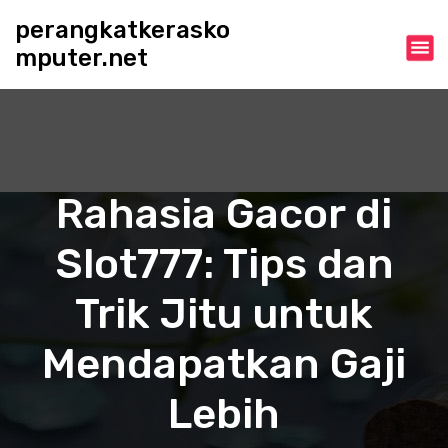
S
perangkatkerasko
k
mputer.net
i
p
t
o
c
o
n
Rahasia Gacor di
t
e
Slot777: Tips dan
n
t
Trik Jitu untuk
Mendapatkan Gaji
Lebih