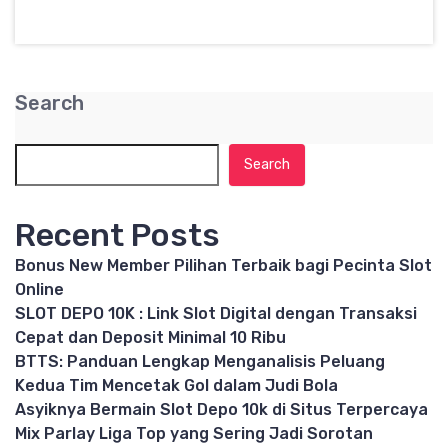
Search
Search
Recent Posts
Bonus New Member Pilihan Terbaik bagi Pecinta Slot
Online
SLOT DEPO 10K : Link Slot Digital dengan Transaksi
Cepat dan Deposit Minimal 10 Ribu
BTTS: Panduan Lengkap Menganalisis Peluang
Kedua Tim Mencetak Gol dalam Judi Bola
Asyiknya Bermain Slot Depo 10k di Situs Terpercaya
Mix Parlay Liga Top yang Sering Jadi Sorotan