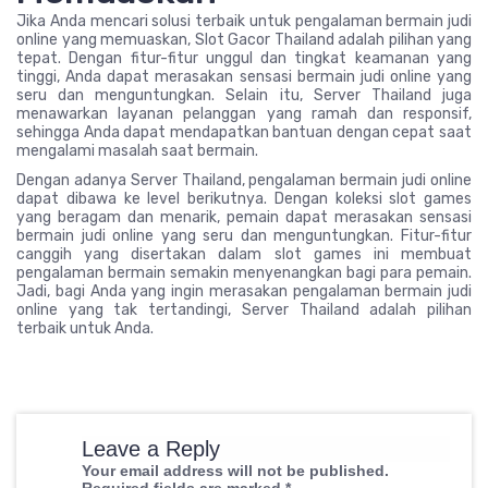
Jika Anda mencari solusi terbaik untuk pengalaman bermain judi
online yang memuaskan, Slot Gacor Thailand adalah pilihan yang
tepat. Dengan fitur-fitur unggul dan tingkat keamanan yang
tinggi, Anda dapat merasakan sensasi bermain judi online yang
seru dan menguntungkan. Selain itu, Server Thailand juga
menawarkan layanan pelanggan yang ramah dan responsif,
sehingga Anda dapat mendapatkan bantuan dengan cepat saat
mengalami masalah saat bermain.
Dengan adanya Server Thailand, pengalaman bermain judi online
dapat dibawa ke level berikutnya. Dengan koleksi slot games
yang beragam dan menarik, pemain dapat merasakan sensasi
bermain judi online yang seru dan menguntungkan. Fitur-fitur
canggih yang disertakan dalam slot games ini membuat
pengalaman bermain semakin menyenangkan bagi para pemain.
Jadi, bagi Anda yang ingin merasakan pengalaman bermain judi
online yang tak tertandingi, Server Thailand adalah pilihan
terbaik untuk Anda.
Leave a Reply
Your email address will not be published.