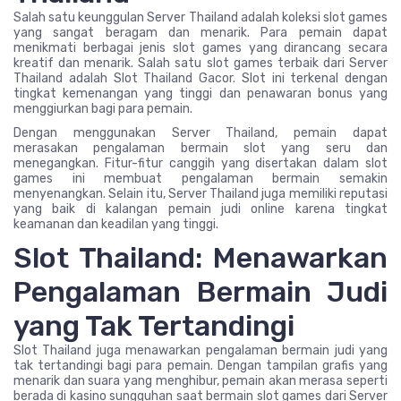
Salah satu keunggulan Server Thailand adalah koleksi slot games
yang sangat beragam dan menarik. Para pemain dapat
menikmati berbagai jenis slot games yang dirancang secara
kreatif dan menarik. Salah satu slot games terbaik dari Server
Thailand adalah Slot Thailand Gacor. Slot ini terkenal dengan
tingkat kemenangan yang tinggi dan penawaran bonus yang
menggiurkan bagi para pemain.
Dengan menggunakan Server Thailand, pemain dapat
merasakan pengalaman bermain slot yang seru dan
menegangkan. Fitur-fitur canggih yang disertakan dalam slot
games ini membuat pengalaman bermain semakin
menyenangkan. Selain itu, Server Thailand juga memiliki reputasi
yang baik di kalangan pemain judi online karena tingkat
keamanan dan keadilan yang tinggi.
Slot Thailand: Menawarkan
Pengalaman Bermain Judi
yang Tak Tertandingi
Slot Thailand juga menawarkan pengalaman bermain judi yang
tak tertandingi bagi para pemain. Dengan tampilan grafis yang
menarik dan suara yang menghibur, pemain akan merasa seperti
berada di kasino sungguhan saat bermain slot games dari Server