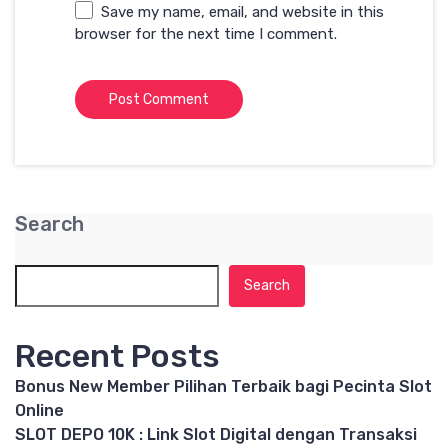
Save my name, email, and website in this
browser for the next time I comment.
Search
Search
Recent Posts
Bonus New Member Pilihan Terbaik bagi Pecinta Slot
Online
SLOT DEPO 10K : Link Slot Digital dengan Transaksi