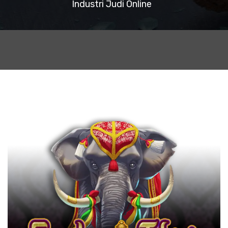
Industri Judi Online