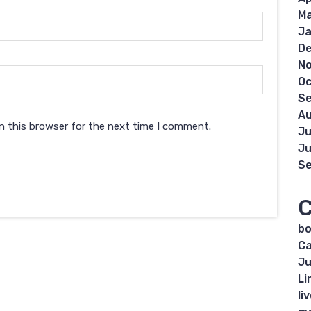
Ma
Ja
D
N
Oc
S
Au
n this browser for the next time I comment.
Ju
Ju
Se
C
b
Ca
Ju
Li
li