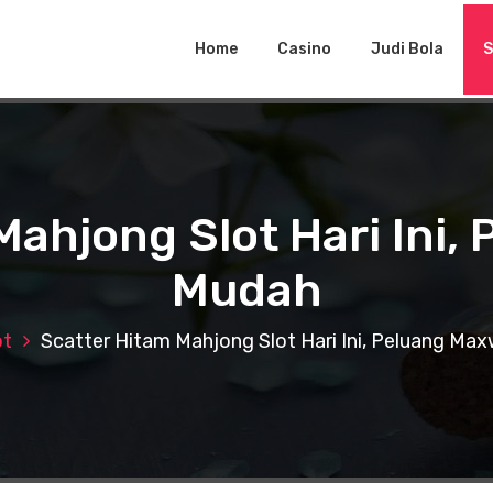
Home
Casino
Judi Bola
S
Mahjong Slot Hari Ini,
Mudah
ot
Scatter Hitam Mahjong Slot Hari Ini, Peluang Ma