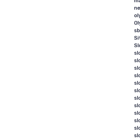
ma
n
ol
Ol
sb
Si
Sl
sl
sl
sl
sl
sl
sl
sl
sl
sl
sl
sl
sl