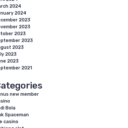
rch 2024
nuary 2024
ecember 2023
ovember 2023
tober 2023
eptember 2023
gust 2023
ly 2023
ne 2023
ptember 2021
ategories
onus new member
sino
di Bola
nk Spaceman
ve casino