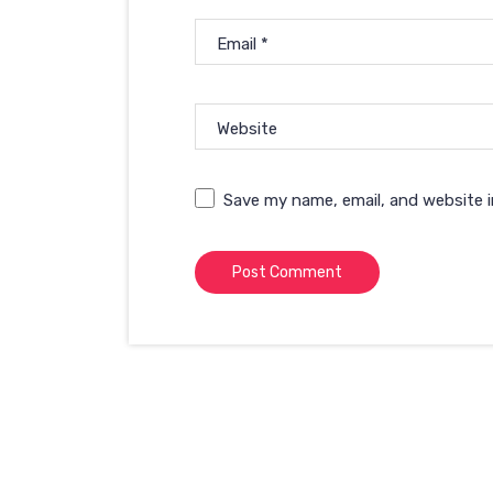
Email
*
Website
Save my name, email, and website i