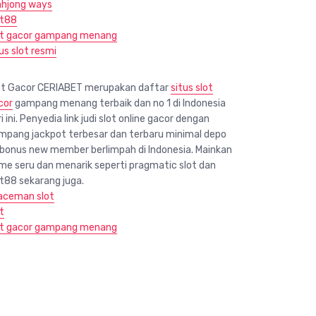
hjong ways
ot88
ot gacor gampang menang
us slot resmi
ot Gacor CERIABET merupakan daftar
situs slot
cor
gampang menang terbaik dan no 1 di Indonesia
i ini. Penyedia link judi slot online gacor dengan
mpang jackpot terbesar dan terbaru minimal depo
 bonus new member berlimpah di Indonesia. Mainkan
me seru dan menarik seperti pragmatic slot dan
ot88 sekarang juga.
aceman slot
t
ot gacor gampang menang