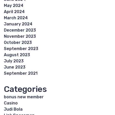
May 2024
April 2024
March 2024
January 2024
December 2023
November 2023
October 2023
September 2023
August 2023
July 2023
June 2023
September 2021
Categories
bonus new member
Casino
Judi Bola