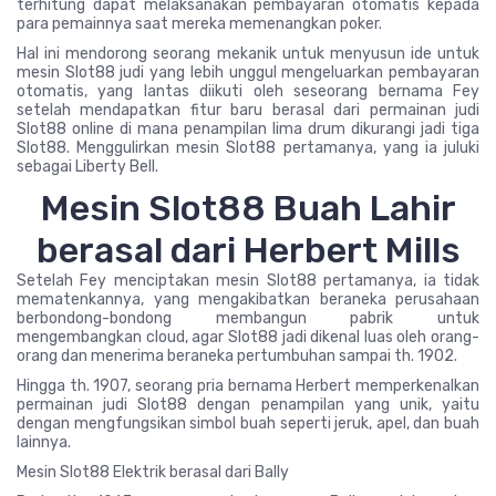
terhitung dapat melaksanakan pembayaran otomatis kepada
para pemainnya saat mereka memenangkan poker.
Hal ini mendorong seorang mekanik untuk menyusun ide untuk
mesin Slot88 judi yang lebih unggul mengeluarkan pembayaran
otomatis, yang lantas diikuti oleh seseorang bernama Fey
setelah mendapatkan fitur baru berasal dari permainan judi
Slot88 online di mana penampilan lima drum dikurangi jadi tiga
Slot88. Menggulirkan mesin Slot88 pertamanya, yang ia juluki
sebagai Liberty Bell.
Mesin Slot88 Buah Lahir
berasal dari Herbert Mills
Setelah Fey menciptakan mesin Slot88 pertamanya, ia tidak
mematenkannya, yang mengakibatkan beraneka perusahaan
berbondong-bondong membangun pabrik untuk
mengembangkan cloud, agar Slot88 jadi dikenal luas oleh orang-
orang dan menerima beraneka pertumbuhan sampai th. 1902.
Hingga th. 1907, seorang pria bernama Herbert memperkenalkan
permainan judi Slot88 dengan penampilan yang unik, yaitu
dengan mengfungsikan simbol buah seperti jeruk, apel, dan buah
lainnya.
Mesin Slot88 Elektrik berasal dari Bally