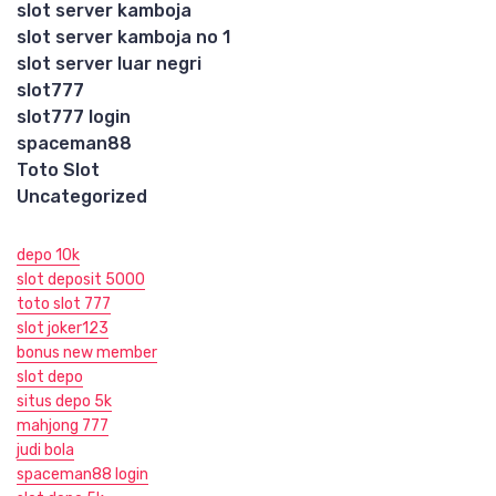
slot server kamboja
slot server kamboja no 1
slot server luar negri
slot777
slot777 login
spaceman88
Toto Slot
Uncategorized
depo 10k
slot deposit 5000
toto slot 777
slot joker123
bonus new member
slot depo
situs depo 5k
mahjong 777
judi bola
spaceman88 login