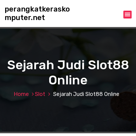
S
perangkatkerasko
k
mputer.net
i
p
t
o
c
o
n
Sejarah Judi Slot88
t
e
Online
n
t
Home
Slot
Sejarah Judi Slot88 Online