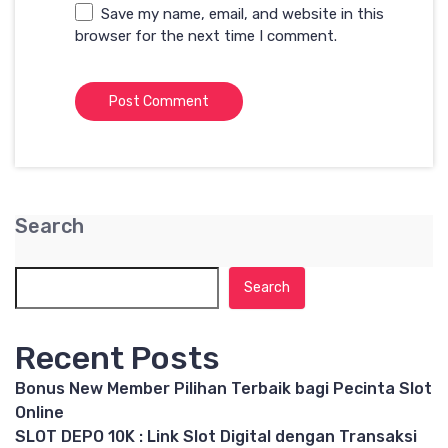
Save my name, email, and website in this
browser for the next time I comment.
Search
Search
Recent Posts
Bonus New Member Pilihan Terbaik bagi Pecinta Slot
Online
SLOT DEPO 10K : Link Slot Digital dengan Transaksi