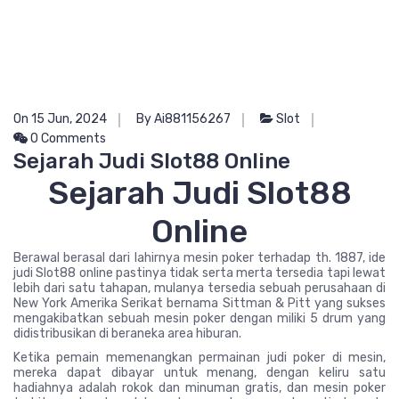
On 15 Jun, 2024
By Ai881156267
Slot
0 Comments
Sejarah Judi Slot88 Online
Sejarah Judi Slot88
Online
Berawal berasal dari lahirnya mesin poker terhadap th. 1887, ide
judi Slot88 online pastinya tidak serta merta tersedia tapi lewat
lebih dari satu tahapan, mulanya tersedia sebuah perusahaan di
New York Amerika Serikat bernama Sittman & Pitt yang sukses
mengakibatkan sebuah mesin poker dengan miliki 5 drum yang
didistribusikan di beraneka area hiburan.
Ketika pemain memenangkan permainan judi poker di mesin,
mereka dapat dibayar untuk menang, dengan keliru satu
hadiahnya adalah rokok dan minuman gratis, dan mesin poker