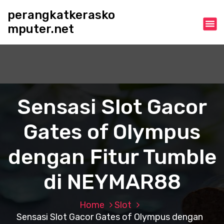
S
perangkatkerasko
k
mputer.net
i
p
t
o
c
o
n
Sensasi Slot Gacor
t
e
Gates of Olympus
n
t
dengan Fitur Tumble
di NEYMAR88
Home
Slot
Sensasi Slot Gacor Gates of Olympus dengan