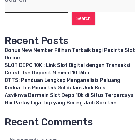
Search
Recent Posts
Bonus New Member Pilihan Terbaik bagi Pecinta Slot
Online
SLOT DEPO 10K : Link Slot Digital dengan Transaksi
Cepat dan Deposit Minimal 10 Ribu
BTTS: Panduan Lengkap Menganalisis Peluang
Kedua Tim Mencetak Gol dalam Judi Bola
Asyiknya Bermain Slot Depo 10k di Situs Terpercaya
Mix Parlay Liga Top yang Sering Jadi Sorotan
Recent Comments
No comments to show.