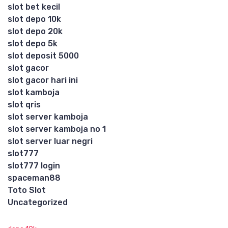
slot bet kecil
slot depo 10k
slot depo 20k
slot depo 5k
slot deposit 5000
slot gacor
slot gacor hari ini
slot kamboja
slot qris
slot server kamboja
slot server kamboja no 1
slot server luar negri
slot777
slot777 login
spaceman88
Toto Slot
Uncategorized