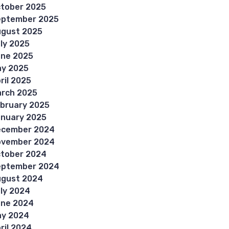
tober 2025
eptember 2025
gust 2025
ly 2025
ne 2025
y 2025
ril 2025
rch 2025
bruary 2025
nuary 2025
ecember 2024
ovember 2024
tober 2024
eptember 2024
gust 2024
ly 2024
ne 2024
y 2024
ril 2024