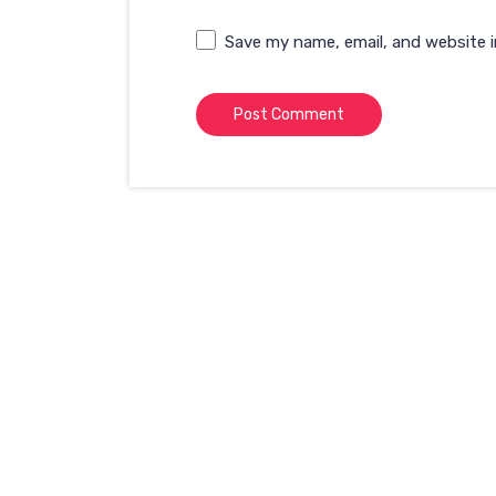
Save my name, email, and website i