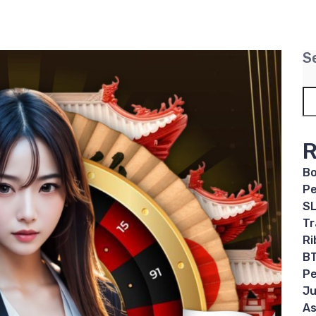
S
R
Bo
Pe
SL
Tr
Ri
BT
Pe
Ju
As