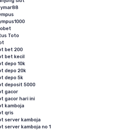
hjong slot
eymar88
ympus
ympus1000
obet
tus Toto
ot
ot bet 200
ot bet kecil
ot depo 10k
ot depo 20k
ot depo 5k
ot deposit 5000
ot gacor
ot gacor hari ini
ot kamboja
ot qris
ot server kamboja
ot server kamboja no 1