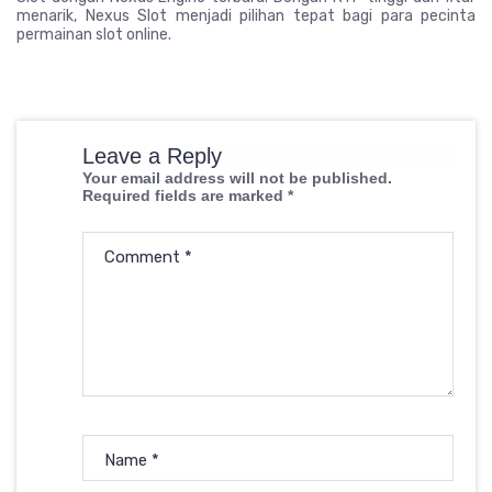
menarik, Nexus Slot menjadi pilihan tepat bagi para pecinta
permainan slot online.
Leave a Reply
Your email address will not be published.
Required fields are marked
*
Comment
*
Name
*