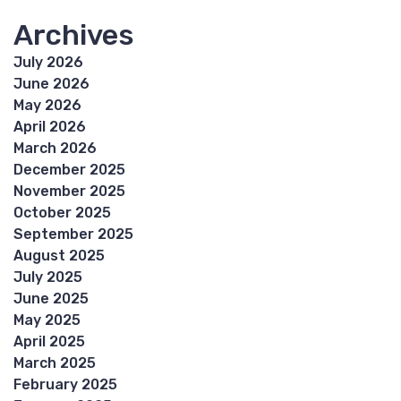
Archives
July 2026
June 2026
May 2026
April 2026
March 2026
December 2025
November 2025
October 2025
September 2025
August 2025
July 2025
June 2025
May 2025
April 2025
March 2025
February 2025