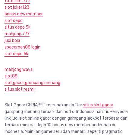
toto slot 777
slot joker123
bonus new member
slot depo
situs depo 5k
mahjong 777
judi bola
spaceman88 login
slot depo 5k
mahjong ways
slot88
slot gacor gampang menang
situs slot resmi
Slot Gacor CERIABET merupakan daftar
situs slot gacor
gampang menang terbaik dan no 1 di Indonesia hari ini. Penyedia
link judi slot online gacor dengan gampang jackpot terbesar dan
terbaru minimal depo 10 bonus new member berlimpah di
Indonesia. Mainkan game seru dan menarik seperti pragmatic