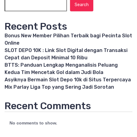
Search
Recent Posts
Bonus New Member Pilihan Terbaik bagi Pecinta Slot
Online
SLOT DEPO 10K : Link Slot Digital dengan Transaksi
Cepat dan Deposit Minimal 10 Ribu
BTTS: Panduan Lengkap Menganalisis Peluang
Kedua Tim Mencetak Gol dalam Judi Bola
Asyiknya Bermain Slot Depo 10k di Situs Terpercaya
Mix Parlay Liga Top yang Sering Jadi Sorotan
Recent Comments
No comments to show.