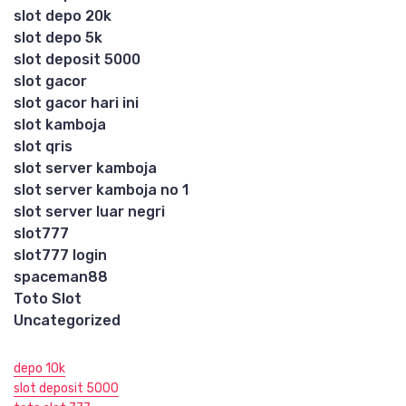
slot depo 20k
slot depo 5k
slot deposit 5000
slot gacor
slot gacor hari ini
slot kamboja
slot qris
slot server kamboja
slot server kamboja no 1
slot server luar negri
slot777
slot777 login
spaceman88
Toto Slot
Uncategorized
depo 10k
slot deposit 5000