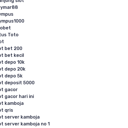
hjong slot
eymar88
ympus
ympus1000
obet
tus Toto
ot
ot bet 200
ot bet kecil
ot depo 10k
ot depo 20k
ot depo 5k
ot deposit 5000
ot gacor
ot gacor hari ini
ot kamboja
ot qris
ot server kamboja
ot server kamboja no 1