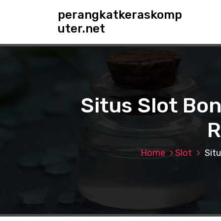
S
perangkatkeraskomp
k
uter.net
i
p
t
o
c
o
n
Situs Slot Bo
t
e
R
n
t
Home
Slot
Sit