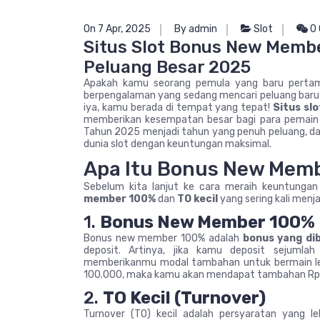
On 7 Apr, 2025
By admin
Slot
0
Situs Slot Bonus New Member
Peluang Besar 2025
Apakah kamu seorang pemula yang baru pertam
berpengalaman yang sedang mencari peluang bar
iya, kamu berada di tempat yang tepat!
Situs sl
memberikan kesempatan besar bagi para pemain 
Tahun 2025 menjadi tahun yang penuh peluang, da
dunia slot dengan keuntungan maksimal.
Apa Itu Bonus New Memb
Sebelum kita lanjut ke cara meraih keuntunga
member 100%
dan
TO kecil
yang sering kali menj
1.
Bonus New Member 100%
Bonus new member 100% adalah
bonus yang di
deposit. Artinya, jika kamu deposit sejumla
memberikanmu modal tambahan untuk bermain lebi
100.000, maka kamu akan mendapat tambahan Rp 1
2.
TO Kecil (Turnover)
Turnover (TO) kecil adalah persyaratan yang l