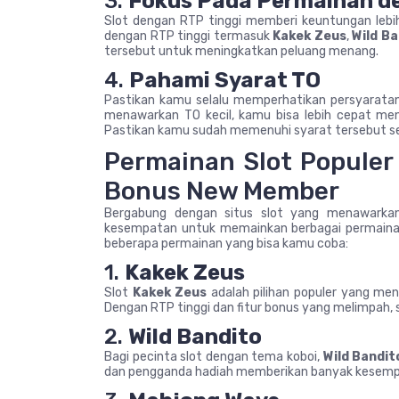
3.
Fokus Pada Permainan de
Slot dengan RTP tinggi memberi keuntungan lebih
dengan RTP tinggi termasuk
Kakek Zeus
,
Wild B
tersebut untuk meningkatkan peluang menang.
4.
Pahami Syarat TO
Pastikan kamu selalu memperhatikan persyarat
menawarkan TO kecil, kamu bisa lebih cepat m
Pastikan kamu sudah memenuhi syarat tersebut 
Permainan Slot Populer
Bonus New Member
Bergabung dengan situs slot yang menawark
kesempatan untuk memainkan berbagai permainan 
beberapa permainan yang bisa kamu coba:
1.
Kakek Zeus
Slot
Kakek Zeus
adalah pilihan populer yang me
Dengan RTP tinggi dan fitur bonus yang melimpah, 
2.
Wild Bandito
Bagi pecinta slot dengan tema koboi,
Wild Bandit
dan pengganda hadiah memberikan banyak kesemp