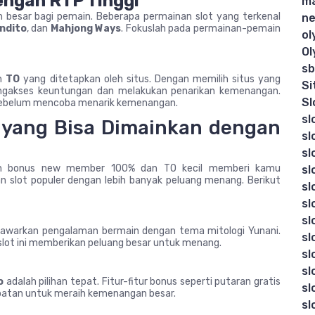
ngan RTP Tinggi
ma
 besar bagi pemain. Beberapa permainan slot yang terkenal
n
andito
, dan
Mahjong Ways
. Fokuslah pada permainan-pemain
ol
Ol
sb
an
TO
yang ditetapkan oleh situs. Dengan memilih situs yang
Si
engakses keuntungan dan melakukan penarikan kemenangan.
Sl
sebelum mencoba menarik kemenangan.
sl
 yang Bisa Dimainkan dengan
sl
sl
an bonus new member 100% dan TO kecil memberi kamu
sl
slot populer dengan lebih banyak peluang menang. Berikut
sl
sl
sl
nawarkan pengalaman bermain dengan tema mitologi Yunani.
sl
slot ini memberikan peluang besar untuk menang.
sl
sl
o
adalah pilihan tepat. Fitur-fitur bonus seperti putaran gratis
sl
atan untuk meraih kemenangan besar.
sl