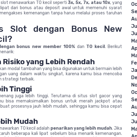
 slot menawarkan TO kecil seperti
3x, 5x, 7x, atau 10x
, yang
Oc
 lipat dari bonus atau deposit awal untuk memenuhi syarat
S
at mengakses kemenangan tanpa harus melalui proses taruhan
Au
Ju
us Slot dengan Bonus New
Ju
il?
Ma
 dengan bonus new member 100%
dan
TO kecil
. Berikut
Ap
menarik:
Ma
 Risiko yang Lebih Rendah
Fe
n modal tambahan yang bisa digunakan untuk bermain lebih
Ja
langan uang dalam waktu singkat, karena kamu bisa mencoba
D
strategi terbaik.
N
ih Tinggi
Oc
nang juga lebih tinggi. Terutama di situs slot gacor yang
S
amu bisa memaksimalkan bonus untuk meraih jackpot atau
buat prosesnya jauh lebih mudah, sehingga kamu bisa cepat
Au
Ju
ebih Mudah
Ju
enawarkan TO kecil adalah
penarikan yang lebih mudah
. Jika
Ma
taruh beberapa kali lipat sebelum bisa menarik kemenangan.
Ap