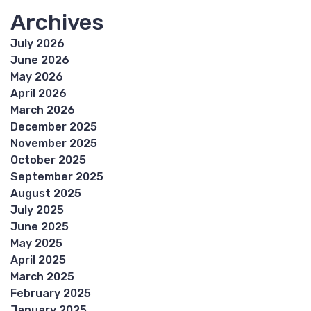
Archives
July 2026
June 2026
May 2026
April 2026
March 2026
December 2025
November 2025
October 2025
September 2025
August 2025
July 2025
June 2025
May 2025
April 2025
March 2025
February 2025
January 2025