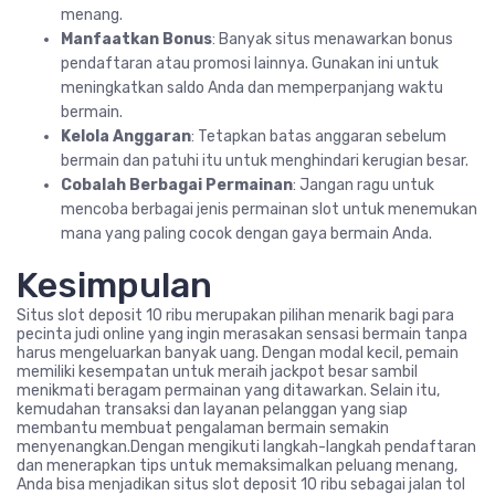
menang
.
Manfaatkan Bonus
: Banyak situs menawarkan bonus
pendaftaran atau promosi lainnya. Gunakan ini untuk
meningkatkan saldo Anda dan memperpanjang waktu
bermain.
Kelola Anggaran
: Tetapkan batas anggaran sebelum
bermain dan patuhi itu untuk menghindari kerugian besar.
Cobalah Berbagai Permainan
: Jangan ragu untuk
mencoba berbagai jenis permainan slot untuk menemukan
mana yang paling cocok dengan gaya bermain Anda.
Kesimpulan
Situs slot deposit 10 ribu merupakan pilihan menarik bagi para
pecinta judi online yang ingin merasakan sensasi bermain tanpa
harus mengeluarkan banyak uang. Dengan modal kecil, pemain
memiliki kesempatan untuk meraih jackpot besar sambil
menikmati beragam permainan yang ditawarkan. Selain itu,
kemudahan transaksi dan layanan pelanggan yang siap
membantu membuat pengalaman bermain semakin
menyenangkan.Dengan mengikuti langkah-langkah pendaftaran
dan menerapkan tips untuk memaksimalkan peluang menang,
Anda bisa menjadikan situs slot deposit 10 ribu sebagai jalan tol