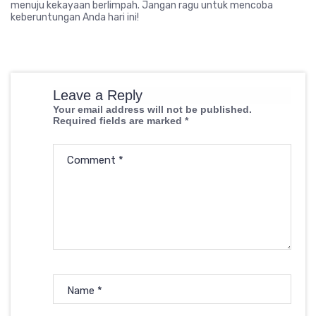
menuju kekayaan berlimpah. Jangan ragu untuk mencoba
keberuntungan Anda hari ini!
Leave a Reply
Your email address will not be published.
Required fields are marked
*
Comment
*
Name
*