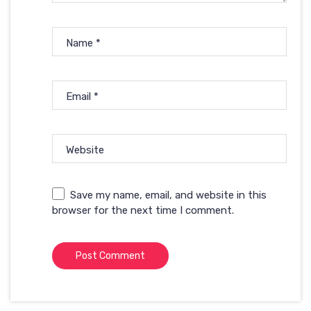
Name
*
Email
*
Website
Save my name, email, and website in this
browser for the next time I comment.