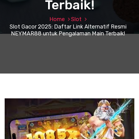
Terbaik!
Home
Slot
Slot Gacor 2025: Daftar Link Alternatif Resmi
NEYMAR88 untuk Pengalaman Main Terbaik!