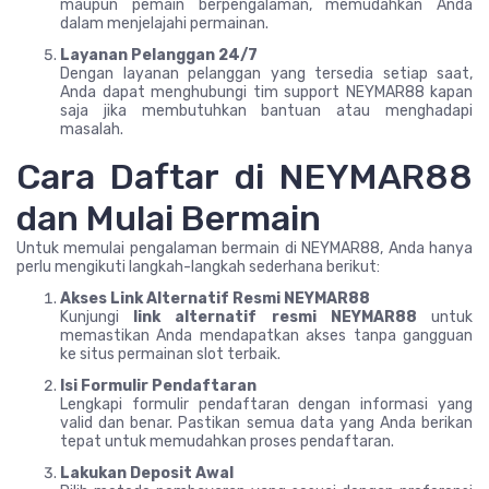
maupun pemain berpengalaman, memudahkan Anda
dalam menjelajahi permainan.
Layanan Pelanggan 24/7
Dengan layanan pelanggan yang tersedia setiap saat,
Anda dapat menghubungi tim support NEYMAR88 kapan
saja jika membutuhkan bantuan atau menghadapi
masalah.
Cara Daftar di NEYMAR88
dan Mulai Bermain
Untuk memulai pengalaman bermain di NEYMAR88, Anda hanya
perlu mengikuti langkah-langkah sederhana berikut:
Akses Link Alternatif Resmi NEYMAR88
Kunjungi
link alternatif resmi NEYMAR88
untuk
memastikan Anda mendapatkan akses tanpa gangguan
ke situs permainan slot terbaik.
Isi Formulir Pendaftaran
Lengkapi formulir pendaftaran dengan informasi yang
valid dan benar. Pastikan semua data yang Anda berikan
tepat untuk memudahkan proses pendaftaran.
Lakukan Deposit Awal