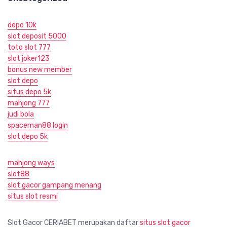
depo 10k
slot deposit 5000
toto slot 777
slot joker123
bonus new member
slot depo
situs depo 5k
mahjong 777
judi bola
spaceman88 login
slot depo 5k
mahjong ways
slot88
slot gacor gampang menang
situs slot resmi
Slot Gacor CERIABET merupakan daftar
situs slot gacor