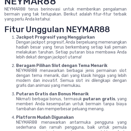
NEYMAR88
NEYMAR88 terus berinovasi untuk memberikan pengalaman
bermain yang tak terlupakan. Berikut adalah fitur-fitur terbaik
yang perlu Anda ketahui:
Fitur Unggulan NEYMAR88
Jackpot Progresif yang Menggiurkan
Dengan jackpot progresif, Anda berpeluang memenangkan
hadiah besar yang terus berkembang setiap kali pemain
melakukan taruhan. Setiap putaran bisa membawa Anda
lebih dekat dengan jackpot utama!
Beragam Pilihan Slot dengan Tema Menarik
NEYMAR88 menawarkan berbagai jenis permainan slot
dengan tema menarik, dari yang klasik hingga yang lebih
modern dan inovatif. Semua slot ini dilengkapi dengan
grafis dan animasi yang memukau.
Putaran Gratis dan Bonus Menarik
Nikmati berbagai bonus, termasuk
putaran gratis
, yang
memberi Anda kesempatan untuk bermain tanpa biaya
tambahan dan memperbesar peluang menang.
Platform Mudah Digunakan
NEYMAR88 menawarkan antarmuka pengguna yang
sederhana dan ramah pengguna, baik untuk pemula