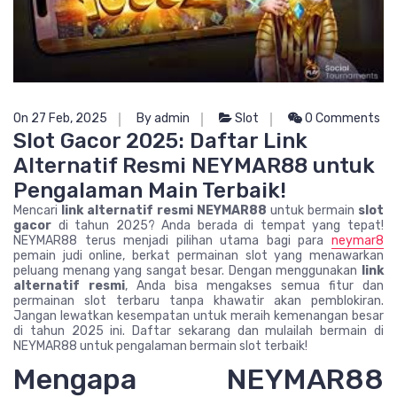
On 27 Feb, 2025
By admin
Slot
0 Comments
Slot Gacor 2025: Daftar Link
Alternatif Resmi NEYMAR88 untuk
Pengalaman Main Terbaik!
Mencari
link alternatif resmi NEYMAR88
untuk bermain
slot
gacor
di tahun 2025? Anda berada di tempat yang tepat!
NEYMAR88 terus menjadi pilihan utama bagi para
neymar8
pemain judi online, berkat permainan slot yang menawarkan
peluang menang yang sangat besar. Dengan menggunakan
link
alternatif resmi
, Anda bisa mengakses semua fitur dan
permainan slot terbaru tanpa khawatir akan pemblokiran.
Jangan lewatkan kesempatan untuk meraih kemenangan besar
di tahun 2025 ini. Daftar sekarang dan mulailah bermain di
NEYMAR88 untuk pengalaman bermain slot terbaik!
Mengapa NEYMAR88