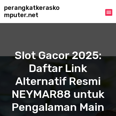
S
perangkatkerasko
k
mputer.net
i
p
t
o
c
o
n
Slot Gacor 2025:
t
e
Daftar Link
n
t
Alternatif Resmi
NEYMAR88 untuk
Pengalaman Main