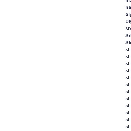
ma
n
ol
Ol
sb
Si
Sl
sl
sl
sl
sl
sl
sl
sl
sl
sl
sl
sl
sl