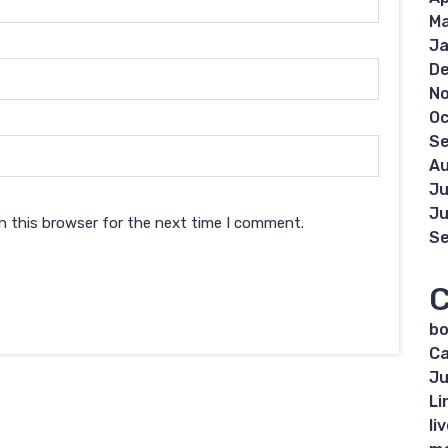
Ma
Ja
D
N
Oc
S
Au
Ju
Ju
n this browser for the next time I comment.
Se
C
b
Ca
Ju
Li
li