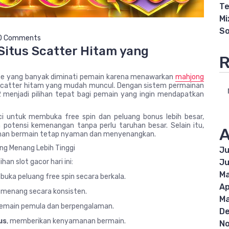
Te
Mi
So
0 Comments
Situs Scatter Hitam yang
R
ine yang banyak diminati pemain karena menawarkan
mahjong
 scatter hitam yang mudah muncul. Dengan sistem permainan
 menjadi pilihan tepat bagi pemain yang ingin mendapatkan
ci untuk membuka free spin dan peluang bonus lebih besar,
otensi kemenangan tanpa perlu taruhan besar. Selain itu,
A
man bermain tetap nyaman dan menyenangkan.
ng Menang Lebih Tinggi
Ju
an slot gacor hari ini:
Ju
Ma
buka peluang free spin secara berkala.
Ap
 menang secara konsisten.
Ma
pemain pemula dan berpengalaman.
D
us
, memberikan kenyamanan bermain.
N