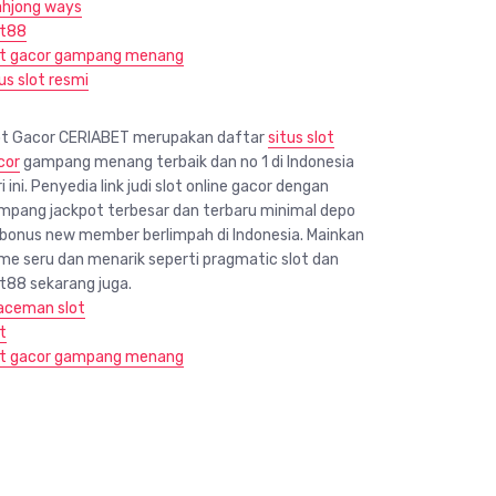
hjong ways
ot88
ot gacor gampang menang
us slot resmi
ot Gacor CERIABET merupakan daftar
situs slot
cor
gampang menang terbaik dan no 1 di Indonesia
i ini. Penyedia link judi slot online gacor dengan
mpang jackpot terbesar dan terbaru minimal depo
 bonus new member berlimpah di Indonesia. Mainkan
me seru dan menarik seperti pragmatic slot dan
ot88 sekarang juga.
aceman slot
t
ot gacor gampang menang