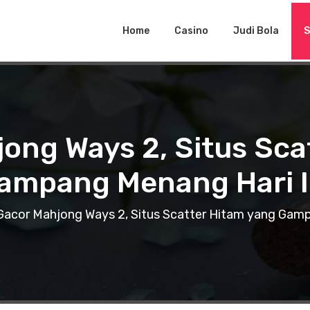
Home
Casino
Judi Bola
S
jong Ways 2, Situs Sca
ampang Menang Hari I
Gacor Mahjong Ways 2, Situs Scatter Hitam yang Gamp