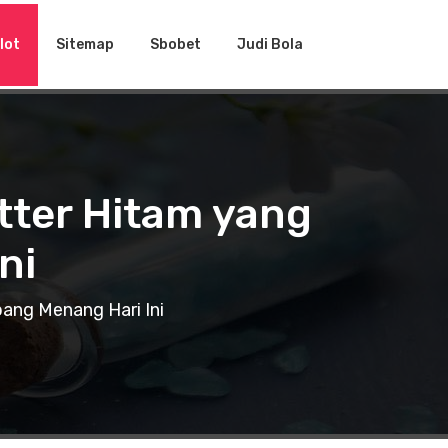
lot
Sitemap
Sbobet
Judi Bola
tter Hitam yang
ni
ang Menang Hari Ini