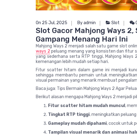
On 25 Jul, 2025
By admin
Slot
Slot Gacor Mahjong Ways 2, 
Gampang Menang Hari Ini
Mahjong Ways 2 menjadi salah satu game slot onl
ways 2
peluang menang yang konsisten dan fitur
yang sederhana serta RTP tinggi, Mahjong Ways 2
kemenangan lebih mudah setiap hari.
Fitur scatter hitam dalam game ini menjadi kun
sehingga membantu pemain untuk meningkatkan p
visual permainan yang menarik membuat pengala
Baca juga: Tips Bermain Mahjong Ways 2 Agar Pelua
Berikut alasan mengapa Mahjong Ways 2 menjadi pilih
Fitur scatter hitam mudah muncul
, mem
Tingkat RTP tinggi
, meningkatkan peluang
Gameplay mudah dipahami
, cocok untuk 
Tampilan visual menarik dan animasi hal