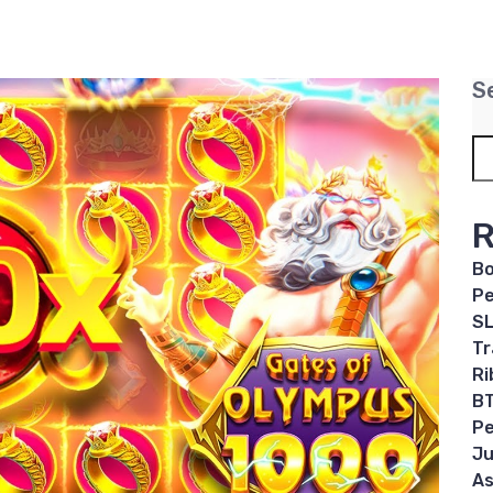
S
R
Bo
Pe
SL
Tr
Ri
BT
Pe
Ju
As