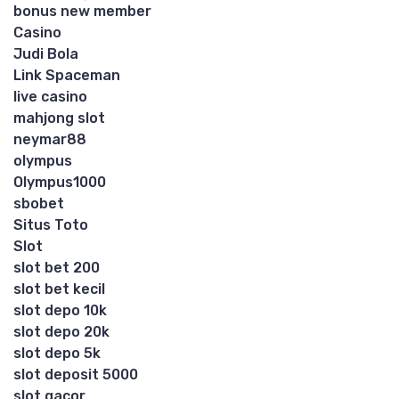
bonus new member
Casino
Judi Bola
Link Spaceman
live casino
mahjong slot
neymar88
olympus
Olympus1000
sbobet
Situs Toto
Slot
slot bet 200
slot bet kecil
slot depo 10k
slot depo 20k
slot depo 5k
slot deposit 5000
slot gacor