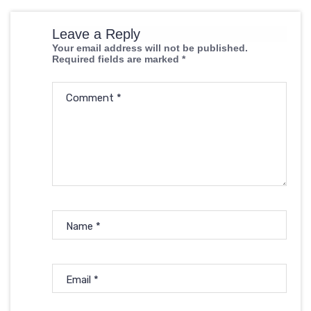
Leave a Reply
Your email address will not be published.
Required fields are marked
*
Comment
*
Name
*
Email
*