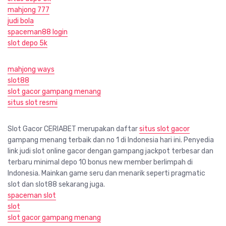
mahjong 777
judi bola
spaceman88 login
slot depo 5k
mahjong ways
slot88
slot gacor gampang menang
situs slot resmi
Slot Gacor CERIABET merupakan daftar
situs slot gacor
gampang menang terbaik dan no 1 di Indonesia hari ini. Penyedia
link judi slot online gacor dengan gampang jackpot terbesar dan
terbaru minimal depo 10 bonus new member berlimpah di
Indonesia. Mainkan game seru dan menarik seperti pragmatic
slot dan slot88 sekarang juga.
spaceman slot
slot
slot gacor gampang menang