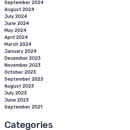
September 2024
August 2024
July 2024
June 2024
May 2024
April 2024
March 2024
January 2024
December 2023
November 2023
October 2023
September 2023
August 2023
July 2023
June 2023
September 2021
Categories