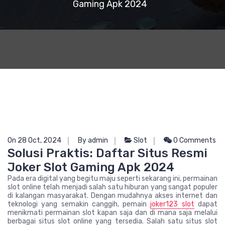
Gaming Apk 2024
On 28 Oct, 2024
By admin
Slot
0 Comments
Solusi Praktis: Daftar Situs Resmi
Joker Slot Gaming Apk 2024
Pada era digital yang begitu maju seperti sekarang ini, permainan
slot online telah menjadi salah satu hiburan yang sangat populer
di kalangan masyarakat. Dengan mudahnya akses internet dan
teknologi yang semakin canggih, pemain
joker123 slot
dapat
menikmati permainan slot kapan saja dan di mana saja melalui
berbagai situs slot online yang tersedia. Salah satu situs slot