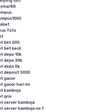
hjong slot
eymar88
ympus
ympus1000
obet
tus Toto
ot
ot bet 200
ot bet kecil
ot depo 10k
ot depo 20k
ot depo 5k
ot deposit 5000
ot gacor
ot gacor hari ini
ot kamboja
ot qris
ot server kamboja
ot server kamboja no 1