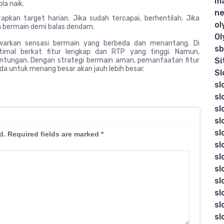
ma
la naik.
n
apkan target harian. Jika sudah tercapai, berhentilah. Jika
ol
a bermain demi balas dendam.
Ol
rkan sensasi bermain yang berbeda dan menantang. Di
sb
timal berkat fitur lengkap dan RTP yang tinggi. Namun,
untungan. Dengan strategi bermain aman, pemanfaatan fitur
Si
a untuk menang besar akan jauh lebih besar.
Sl
sl
sl
sl
sl
sl
d.
Required fields are marked
*
sl
sl
sl
sl
sl
sl
sl