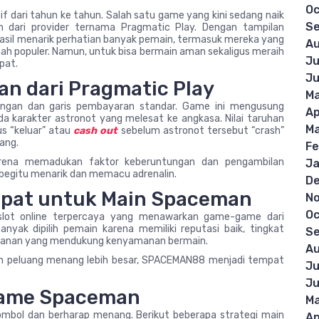
Oc
f dari tahun ke tahun. Salah satu game yang kini sedang naik
S
n dari provider ternama Pragmatic Play. Dengan tampilan
asil menarik perhatian banyak pemain, termasuk mereka yang
Au
ngah populer. Namun, untuk bisa bermain aman sekaligus meraih
Ju
pat.
Ju
n dari Pragmatic Play
Ma
lungan dan garis pembayaran standar. Game ini mengusung
Ap
da karakter astronot yang melesat ke angkasa. Nilai taruhan
Ma
s “keluar” atau
cash out
sebelum astronot tersebut “crash”
lang.
Fe
rena memadukan faktor keberuntungan dan pengambilan
Ja
begitu menarik dan memacu adrenalin.
D
epat untuk Main Spaceman
N
Oc
 slot online terpercaya yang menawarkan game-game dari
nyak dipilih pemain karena memiliki reputasi baik, tingkat
S
amanan yang mendukung kenyamanan bermain.
Au
an peluang menang lebih besar, SPACEMAN88 menjadi tempat
Ju
Ju
 Game Spaceman
Ma
bol dan berharap menang. Berikut beberapa strategi main
Ap