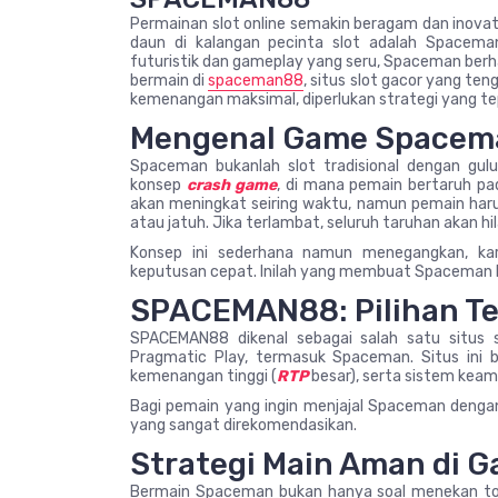
Permainan slot online semakin beragam dan inovati
daun di kalangan pecinta slot adalah Spacema
futuristik dan gameplay yang seru, Spaceman berh
bermain di
spaceman88
, situs slot gacor yang te
kemenangan maksimal, diperlukan strategi yang te
Mengenal Game Spacema
Spaceman bukanlah slot tradisional dengan gu
konsep
crash game
, di mana pemain bertaruh pa
akan meningkat seiring waktu, namun pemain haru
atau jatuh. Jika terlambat, seluruh taruhan akan hi
Konsep ini sederhana namun menegangkan, ka
keputusan cepat. Inilah yang membuat Spaceman 
SPACEMAN88: Pilihan T
SPACEMAN88 dikenal sebagai salah satu situs
Pragmatic Play, termasuk Spaceman. Situs ini ba
kemenangan tinggi (
RTP
besar), serta sistem ke
Bagi pemain yang ingin menjajal Spaceman deng
yang sangat direkomendasikan.
Strategi Main Aman di
Bermain Spaceman bukan hanya soal menekan tom