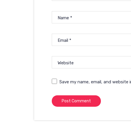
Name
*
Email
*
Website
Save my name, email, and website i