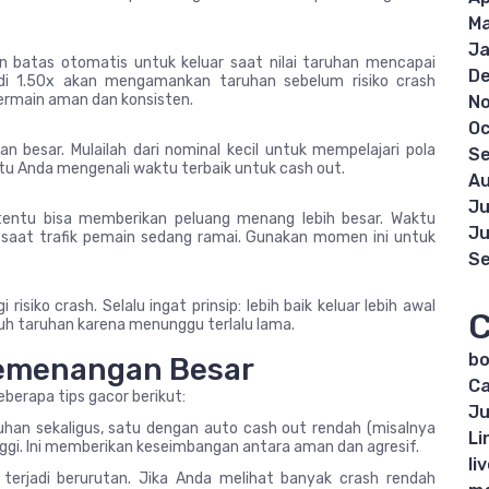
Ma
Ja
 batas otomatis untuk keluar saat nilai taruhan mencapai
D
 di 1.50x akan mengamankan taruhan sebelum risiko crash
ermain aman dan konsisten.
N
Oc
besar. Mulailah dari nominal kecil untuk mempelajari pola
S
tu Anda mengenali waktu terbaik untuk cash out.
Au
Ju
entu bisa memberikan peluang menang lebih besar. Waktu
Ju
u saat trafik pemain sedang ramai. Gunakan momen ini untuk
Se
siko crash. Selalu ingat prinsip: lebih baik keluar lebih awal
C
ruh taruhan karena menunggu terlalu lama.
b
Kemenangan Besar
Ca
berapa tips gacor berikut:
Ju
han sekaligus, satu dengan auto cash out rendah (misalnya
Li
inggi. Ini memberikan keseimbangan antara aman dan agresif.
li
 terjadi berurutan. Jika Anda melihat banyak crash rendah