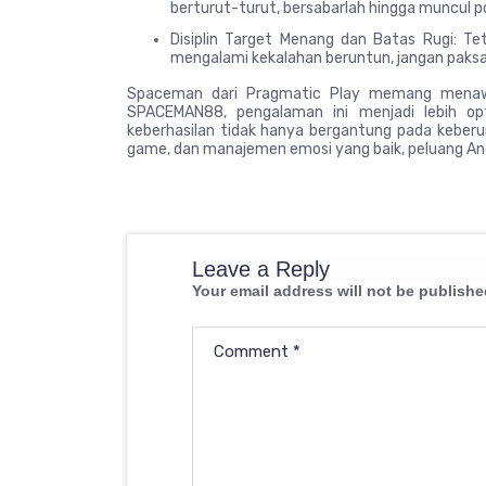
berturut-turut, bersabarlah hingga muncul po
Disiplin Target Menang dan Batas Rugi: Tet
mengalami kekalahan beruntun, jangan paks
Spaceman dari Pragmatic Play memang menawa
SPACEMAN88, pengalaman ini menjadi lebih op
keberhasilan tidak hanya bergantung pada keber
game, dan manajemen emosi yang baik, peluang And
Leave a Reply
Your email address will not be publishe
Comment
*