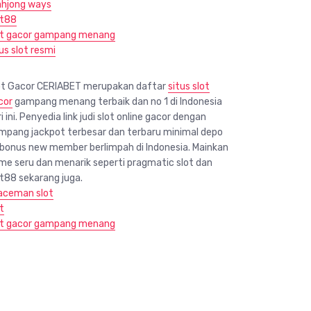
hjong ways
ot88
ot gacor gampang menang
us slot resmi
ot Gacor CERIABET merupakan daftar
situs slot
cor
gampang menang terbaik dan no 1 di Indonesia
i ini. Penyedia link judi slot online gacor dengan
mpang jackpot terbesar dan terbaru minimal depo
 bonus new member berlimpah di Indonesia. Mainkan
me seru dan menarik seperti pragmatic slot dan
ot88 sekarang juga.
aceman slot
t
ot gacor gampang menang