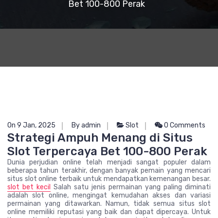
Bet 100-800 Perak
On 9 Jan, 2025
By admin
Slot
0 Comments
Strategi Ampuh Menang di Situs
Slot Terpercaya Bet 100-800 Perak
Dunia perjudian online telah menjadi sangat populer dalam
beberapa tahun terakhir, dengan banyak pemain yang mencari
situs slot online terbaik untuk mendapatkan kemenangan besar.
slot bet kecil
Salah satu jenis permainan yang paling diminati
adalah slot online, mengingat kemudahan akses dan variasi
permainan yang ditawarkan. Namun, tidak semua situs slot
online memiliki reputasi yang baik dan dapat dipercaya. Untuk