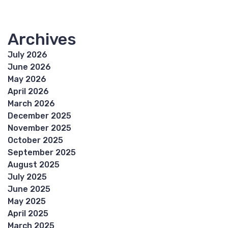
Archives
July 2026
June 2026
May 2026
April 2026
March 2026
December 2025
November 2025
October 2025
September 2025
August 2025
July 2025
June 2025
May 2025
April 2025
March 2025