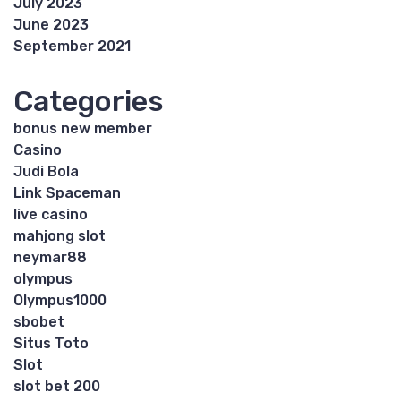
July 2023
June 2023
September 2021
Categories
bonus new member
Casino
Judi Bola
Link Spaceman
live casino
mahjong slot
neymar88
olympus
Olympus1000
sbobet
Situs Toto
Slot
slot bet 200