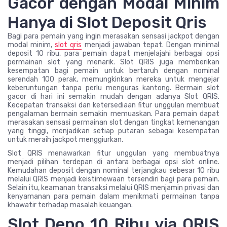
Gacor dengan Modal Minim
Hanya di Slot Deposit Qris
Bagi para pemain yang ingin merasakan sensasi jackpot dengan
modal minim,
slot qris
menjadi jawaban tepat. Dengan minimal
deposit 10 ribu, para pemain dapat menjelajahi berbagai opsi
permainan slot yang menarik. Slot QRIS juga memberikan
kesempatan bagi pemain untuk bertaruh dengan nominal
serendah 100 perak, memungkinkan mereka untuk mengejar
keberuntungan tanpa perlu menguras kantong. Bermain slot
gacor di hari ini semakin mudah dengan adanya Slot QRIS.
Kecepatan transaksi dan ketersediaan fitur unggulan membuat
pengalaman bermain semakin memuaskan. Para pemain dapat
merasakan sensasi permainan slot dengan tingkat kemenangan
yang tinggi, menjadikan setiap putaran sebagai kesempatan
untuk meraih jackpot menggiurkan.
Slot QRIS menawarkan fitur unggulan yang membuatnya
menjadi pilihan terdepan di antara berbagai opsi slot online.
Kemudahan deposit dengan nominal terjangkau sebesar 10 ribu
melalui QRIS menjadi keistimewaan tersendiri bagi para pemain.
Selain itu, keamanan transaksi melalui QRIS menjamin privasi dan
kenyamanan para pemain dalam menikmati permainan tanpa
khawatir terhadap masalah keuangan.
Slot Depo 10 Ribu via QRIS