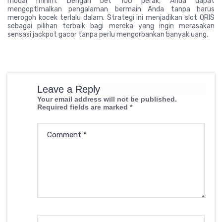
modal minim. Dengan bet 100 perak, Anda dapat
mengoptimalkan pengalaman bermain Anda tanpa harus
merogoh kocek terlalu dalam. Strategi ini menjadikan slot QRIS
sebagai pilihan terbaik bagi mereka yang ingin merasakan
sensasi jackpot gacor tanpa perlu mengorbankan banyak uang.
Leave a Reply
Your email address will not be published.
Required fields are marked
*
Comment
*