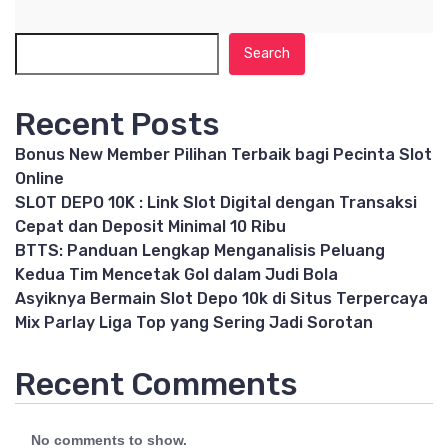
Search
Recent Posts
Bonus New Member Pilihan Terbaik bagi Pecinta Slot
Online
SLOT DEPO 10K : Link Slot Digital dengan Transaksi
Cepat dan Deposit Minimal 10 Ribu
BTTS: Panduan Lengkap Menganalisis Peluang
Kedua Tim Mencetak Gol dalam Judi Bola
Asyiknya Bermain Slot Depo 10k di Situs Terpercaya
Mix Parlay Liga Top yang Sering Jadi Sorotan
Recent Comments
No comments to show.