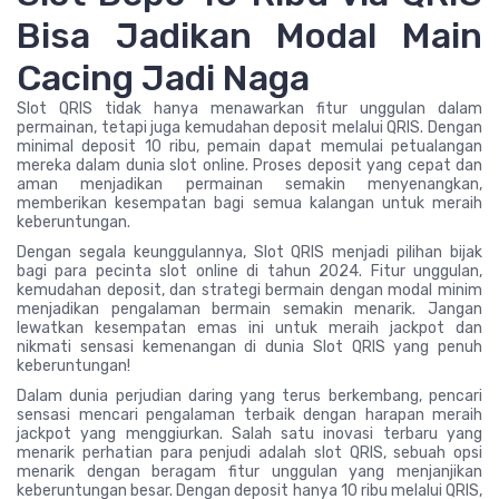
Bisa Jadikan Modal Main
Cacing Jadi Naga
Slot QRIS tidak hanya menawarkan fitur unggulan dalam
permainan, tetapi juga kemudahan deposit melalui QRIS. Dengan
minimal deposit 10 ribu, pemain dapat memulai petualangan
mereka dalam dunia slot online. Proses deposit yang cepat dan
aman menjadikan permainan semakin menyenangkan,
memberikan kesempatan bagi semua kalangan untuk meraih
keberuntungan.
Dengan segala keunggulannya, Slot QRIS menjadi pilihan bijak
bagi para pecinta slot online di tahun 2024. Fitur unggulan,
kemudahan deposit, dan strategi bermain dengan modal minim
menjadikan pengalaman bermain semakin menarik. Jangan
lewatkan kesempatan emas ini untuk meraih jackpot dan
nikmati sensasi kemenangan di dunia Slot QRIS yang penuh
keberuntungan!
Dalam dunia perjudian daring yang terus berkembang, pencari
sensasi mencari pengalaman terbaik dengan harapan meraih
jackpot yang menggiurkan. Salah satu inovasi terbaru yang
menarik perhatian para penjudi adalah slot QRIS, sebuah opsi
menarik dengan beragam fitur unggulan yang menjanjikan
keberuntungan besar. Dengan deposit hanya 10 ribu melalui QRIS,