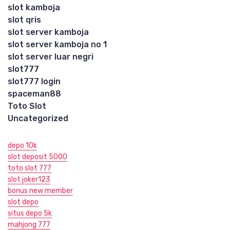
slot kamboja
slot qris
slot server kamboja
slot server kamboja no 1
slot server luar negri
slot777
slot777 login
spaceman88
Toto Slot
Uncategorized
depo 10k
slot deposit 5000
toto slot 777
slot joker123
bonus new member
slot depo
situs depo 5k
mahjong 777