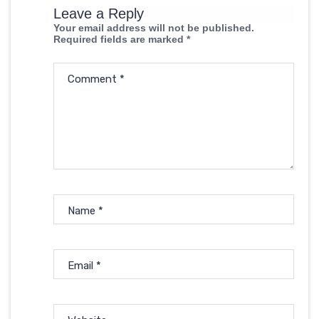
Leave a Reply
Your email address will not be published.
Required fields are marked
*
Comment
*
Name
*
Email
*