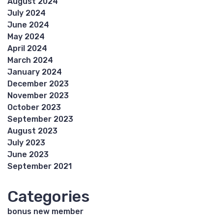
August 2024
July 2024
June 2024
May 2024
April 2024
March 2024
January 2024
December 2023
November 2023
October 2023
September 2023
August 2023
July 2023
June 2023
September 2021
Categories
bonus new member