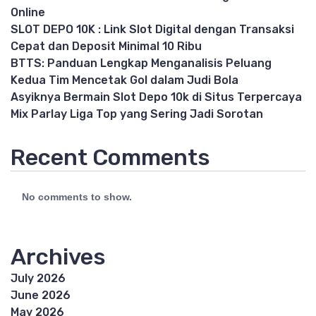
Online
SLOT DEPO 10K : Link Slot Digital dengan Transaksi
Cepat dan Deposit Minimal 10 Ribu
BTTS: Panduan Lengkap Menganalisis Peluang
Kedua Tim Mencetak Gol dalam Judi Bola
Asyiknya Bermain Slot Depo 10k di Situs Terpercaya
Mix Parlay Liga Top yang Sering Jadi Sorotan
Recent Comments
No comments to show.
Archives
July 2026
June 2026
May 2026