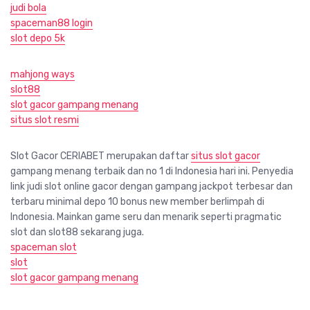
judi bola
spaceman88 login
slot depo 5k
mahjong ways
slot88
slot gacor gampang menang
situs slot resmi
Slot Gacor CERIABET merupakan daftar
situs slot gacor
gampang menang terbaik dan no 1 di Indonesia hari ini. Penyedia
link judi slot online gacor dengan gampang jackpot terbesar dan
terbaru minimal depo 10 bonus new member berlimpah di
Indonesia. Mainkan game seru dan menarik seperti pragmatic
slot dan slot88 sekarang juga.
spaceman slot
slot
slot gacor gampang menang