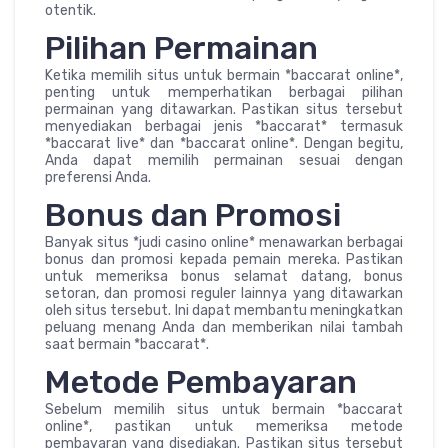
otentik.
Pilihan Permainan
Ketika memilih situs untuk bermain *baccarat online*,
penting untuk memperhatikan berbagai pilihan
permainan yang ditawarkan. Pastikan situs tersebut
menyediakan berbagai jenis *baccarat* termasuk
*baccarat live* dan *baccarat online*. Dengan begitu,
Anda dapat memilih permainan sesuai dengan
preferensi Anda.
Bonus dan Promosi
Banyak situs *judi casino online* menawarkan berbagai
bonus dan promosi kepada pemain mereka. Pastikan
untuk memeriksa bonus selamat datang, bonus
setoran, dan promosi reguler lainnya yang ditawarkan
oleh situs tersebut. Ini dapat membantu meningkatkan
peluang menang Anda dan memberikan nilai tambah
saat bermain *baccarat*.
Metode Pembayaran
Sebelum memilih situs untuk bermain *baccarat
online*, pastikan untuk memeriksa metode
pembayaran yang disediakan. Pastikan situs tersebut