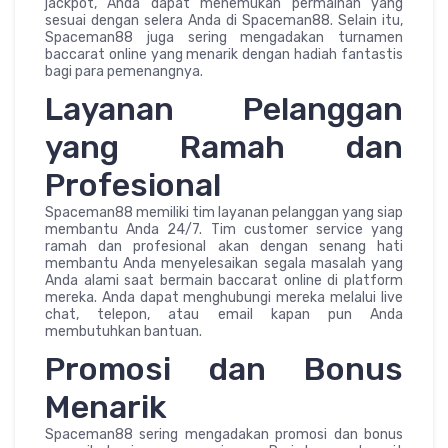
jackpot, Anda dapat menemukan permainan yang
sesuai dengan selera Anda di Spaceman88. Selain itu,
Spaceman88 juga sering mengadakan turnamen
baccarat online yang menarik dengan hadiah fantastis
bagi para pemenangnya.
Layanan Pelanggan
yang Ramah dan
Profesional
Spaceman88 memiliki tim layanan pelanggan yang siap
membantu Anda 24/7. Tim customer service yang
ramah dan profesional akan dengan senang hati
membantu Anda menyelesaikan segala masalah yang
Anda alami saat bermain baccarat online di platform
mereka. Anda dapat menghubungi mereka melalui live
chat, telepon, atau email kapan pun Anda
membutuhkan bantuan.
Promosi dan Bonus
Menarik
Spaceman88 sering mengadakan promosi dan bonus