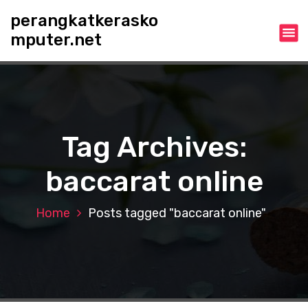
S
perangkatkerasko
k
mputer.net
i
p
t
o
c
o
n
Tag Archives:
t
e
baccarat online
n
t
Home
Posts tagged "baccarat online"