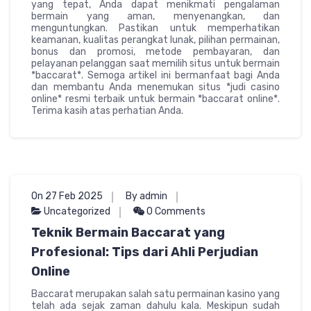
yang tepat, Anda dapat menikmati pengalaman
bermain yang aman, menyenangkan, dan
menguntungkan. Pastikan untuk memperhatikan
keamanan, kualitas perangkat lunak, pilihan permainan,
bonus dan promosi, metode pembayaran, dan
pelayanan pelanggan saat memilih situs untuk bermain
*baccarat*. Semoga artikel ini bermanfaat bagi Anda
dan membantu Anda menemukan situs *judi casino
online* resmi terbaik untuk bermain *baccarat online*.
Terima kasih atas perhatian Anda.
On 27 Feb 2025
By admin
Uncategorized
0 Comments
Teknik Bermain Baccarat yang
Profesional: Tips dari Ahli Perjudian
Online
Baccarat merupakan salah satu permainan kasino yang
telah ada sejak zaman dahulu kala. Meskipun sudah