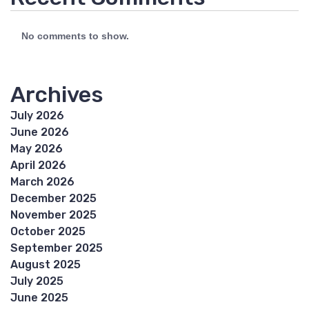
No comments to show.
Archives
July 2026
June 2026
May 2026
April 2026
March 2026
December 2025
November 2025
October 2025
September 2025
August 2025
July 2025
June 2025