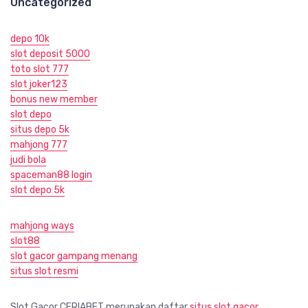
Uncategorized
depo 10k
slot deposit 5000
toto slot 777
slot joker123
bonus new member
slot depo
situs depo 5k
mahjong 777
judi bola
spaceman88 login
slot depo 5k
mahjong ways
slot88
slot gacor gampang menang
situs slot resmi
Slot Gacor CERIABET merupakan daftar
situs slot gacor