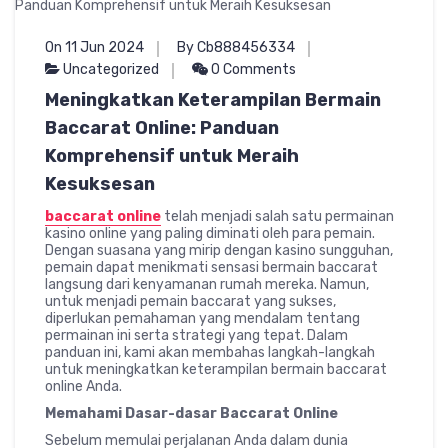
On 11 Jun 2024
By Cb888456334
Uncategorized
0 Comments
Meningkatkan Keterampilan Bermain
Baccarat Online: Panduan
Komprehensif untuk Meraih
Kesuksesan
baccarat online
telah menjadi salah satu permainan
kasino online yang paling diminati oleh para pemain.
Dengan suasana yang mirip dengan kasino sungguhan,
pemain dapat menikmati sensasi bermain baccarat
langsung dari kenyamanan rumah mereka. Namun,
untuk menjadi pemain baccarat yang sukses,
diperlukan pemahaman yang mendalam tentang
permainan ini serta strategi yang tepat. Dalam
panduan ini, kami akan membahas langkah-langkah
untuk meningkatkan keterampilan bermain baccarat
online Anda.
Memahami Dasar-dasar Baccarat Online
Sebelum memulai perjalanan Anda dalam dunia