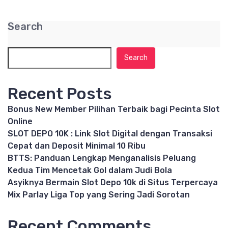
Search
Search
Recent Posts
Bonus New Member Pilihan Terbaik bagi Pecinta Slot
Online
SLOT DEPO 10K : Link Slot Digital dengan Transaksi
Cepat dan Deposit Minimal 10 Ribu
BTTS: Panduan Lengkap Menganalisis Peluang
Kedua Tim Mencetak Gol dalam Judi Bola
Asyiknya Bermain Slot Depo 10k di Situs Terpercaya
Mix Parlay Liga Top yang Sering Jadi Sorotan
Recent Comments