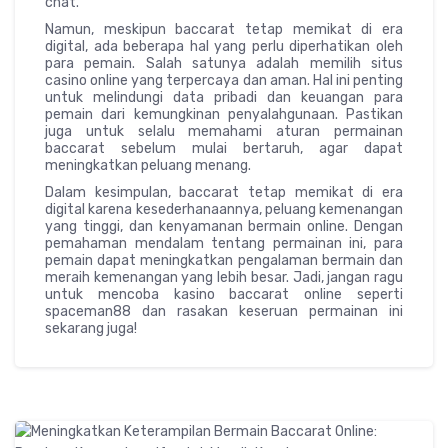
chat.
Namun, meskipun baccarat tetap memikat di era
digital, ada beberapa hal yang perlu diperhatikan oleh
para pemain. Salah satunya adalah memilih situs
casino online yang terpercaya dan aman. Hal ini penting
untuk melindungi data pribadi dan keuangan para
pemain dari kemungkinan penyalahgunaan. Pastikan
juga untuk selalu memahami aturan permainan
baccarat sebelum mulai bertaruh, agar dapat
meningkatkan peluang menang.
Dalam kesimpulan, baccarat tetap memikat di era
digital karena kesederhanaannya, peluang kemenangan
yang tinggi, dan kenyamanan bermain online. Dengan
pemahaman mendalam tentang permainan ini, para
pemain dapat meningkatkan pengalaman bermain dan
meraih kemenangan yang lebih besar. Jadi, jangan ragu
untuk mencoba kasino baccarat online seperti
spaceman88 dan rasakan keseruan permainan ini
sekarang juga!