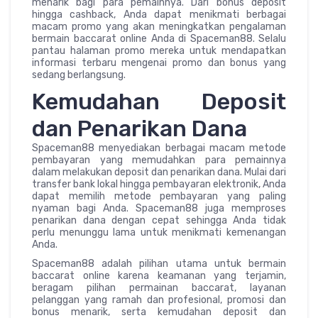
menarik bagi para pemainnya. Dari bonus deposit
hingga cashback, Anda dapat menikmati berbagai
macam promo yang akan meningkatkan pengalaman
bermain baccarat online Anda di Spaceman88. Selalu
pantau halaman promo mereka untuk mendapatkan
informasi terbaru mengenai promo dan bonus yang
sedang berlangsung.
Kemudahan Deposit
dan Penarikan Dana
Spaceman88 menyediakan berbagai macam metode
pembayaran yang memudahkan para pemainnya
dalam melakukan deposit dan penarikan dana. Mulai dari
transfer bank lokal hingga pembayaran elektronik, Anda
dapat memilih metode pembayaran yang paling
nyaman bagi Anda. Spaceman88 juga memproses
penarikan dana dengan cepat sehingga Anda tidak
perlu menunggu lama untuk menikmati kemenangan
Anda.
Spaceman88 adalah pilihan utama untuk bermain
baccarat online karena keamanan yang terjamin,
beragam pilihan permainan baccarat, layanan
pelanggan yang ramah dan profesional, promosi dan
bonus menarik, serta kemudahan deposit dan