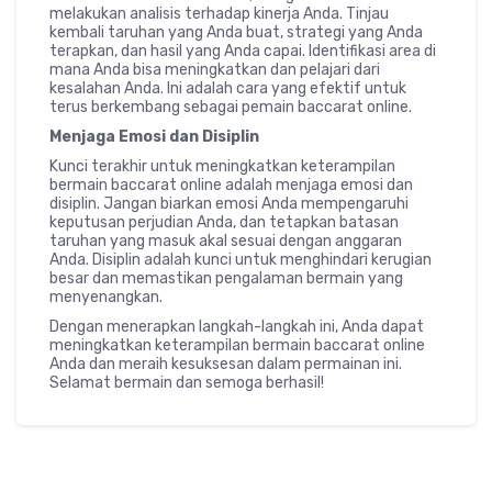
melakukan analisis terhadap kinerja Anda. Tinjau
kembali taruhan yang Anda buat, strategi yang Anda
terapkan, dan hasil yang Anda capai. Identifikasi area di
mana Anda bisa meningkatkan dan pelajari dari
kesalahan Anda. Ini adalah cara yang efektif untuk
terus berkembang sebagai pemain baccarat online.
Menjaga Emosi dan Disiplin
Kunci terakhir untuk meningkatkan keterampilan
bermain baccarat online adalah menjaga emosi dan
disiplin. Jangan biarkan emosi Anda mempengaruhi
keputusan perjudian Anda, dan tetapkan batasan
taruhan yang masuk akal sesuai dengan anggaran
Anda. Disiplin adalah kunci untuk menghindari kerugian
besar dan memastikan pengalaman bermain yang
menyenangkan.
Dengan menerapkan langkah-langkah ini, Anda dapat
meningkatkan keterampilan bermain baccarat online
Anda dan meraih kesuksesan dalam permainan ini.
Selamat bermain dan semoga berhasil!