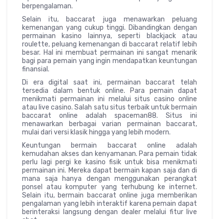
berpengalaman.
Selain itu, baccarat juga menawarkan peluang
kemenangan yang cukup tinggi. Dibandingkan dengan
permainan kasino lainnya, seperti blackjack atau
roulette, peluang kemenangan di baccarat relatif lebih
besar. Hal ini membuat permainan ini sangat menarik
bagi para pemain yang ingin mendapatkan keuntungan
finansial.
Di era digital saat ini, permainan baccarat telah
tersedia dalam bentuk online. Para pemain dapat
menikmati permainan ini melalui situs casino online
atau live casino. Salah satu situs terbaik untuk bermain
baccarat online adalah spaceman88. Situs ini
menawarkan berbagai varian permainan baccarat,
mulai dari versi klasik hingga yang lebih modern.
Keuntungan bermain baccarat online adalah
kemudahan akses dan kenyamanan. Para pemain tidak
perlu lagi pergi ke kasino fisik untuk bisa menikmati
permainan ini. Mereka dapat bermain kapan saja dan di
mana saja hanya dengan menggunakan perangkat
ponsel atau komputer yang terhubung ke internet.
Selain itu, bermain baccarat online juga memberikan
pengalaman yang lebih interaktif karena pemain dapat
berinteraksi langsung dengan dealer melalui fitur live