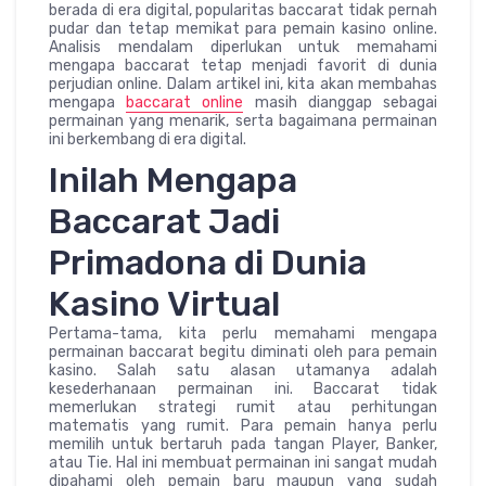
berada di era digital, popularitas baccarat tidak pernah
pudar dan tetap memikat para pemain kasino online.
Analisis mendalam diperlukan untuk memahami
mengapa baccarat tetap menjadi favorit di dunia
perjudian online. Dalam artikel ini, kita akan membahas
mengapa
baccarat online
masih dianggap sebagai
permainan yang menarik, serta bagaimana permainan
ini berkembang di era digital.
Inilah Mengapa
Baccarat Jadi
Primadona di Dunia
Kasino Virtual
Pertama-tama, kita perlu memahami mengapa
permainan baccarat begitu diminati oleh para pemain
kasino. Salah satu alasan utamanya adalah
kesederhanaan permainan ini. Baccarat tidak
memerlukan strategi rumit atau perhitungan
matematis yang rumit. Para pemain hanya perlu
memilih untuk bertaruh pada tangan Player, Banker,
atau Tie. Hal ini membuat permainan ini sangat mudah
dipahami oleh pemain baru maupun yang sudah