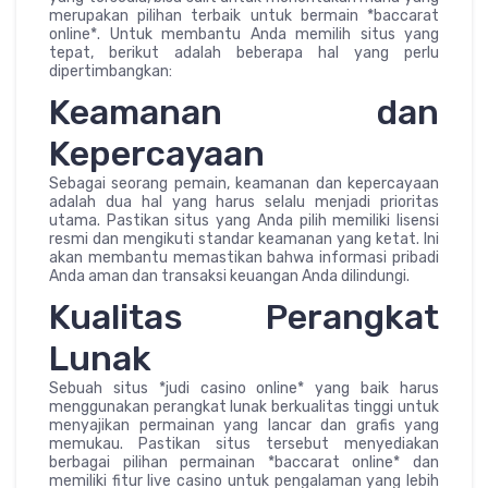
merupakan pilihan terbaik untuk bermain *baccarat
online*. Untuk membantu Anda memilih situs yang
tepat, berikut adalah beberapa hal yang perlu
dipertimbangkan:
Keamanan dan
Kepercayaan
Sebagai seorang pemain, keamanan dan kepercayaan
adalah dua hal yang harus selalu menjadi prioritas
utama. Pastikan situs yang Anda pilih memiliki lisensi
resmi dan mengikuti standar keamanan yang ketat. Ini
akan membantu memastikan bahwa informasi pribadi
Anda aman dan transaksi keuangan Anda dilindungi.
Kualitas Perangkat
Lunak
Sebuah situs *judi casino online* yang baik harus
menggunakan perangkat lunak berkualitas tinggi untuk
menyajikan permainan yang lancar dan grafis yang
memukau. Pastikan situs tersebut menyediakan
berbagai pilihan permainan *baccarat online* dan
memiliki fitur live casino untuk pengalaman yang lebih