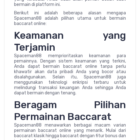
bermain di platform ini.
Berikut ini adalah beberapa alasan mengapa
Spaceman88 adalah pilihan utama untuk bermain
baccarat online:
Keamanan yang
Terjamin
Spaceman88 memprioritaskan keamanan para
pemainnya. Dengan sistem keamanan yang terkini,
Anda dapat bermain baccarat online tanpa perlu
khawatir akan data pribadi Anda yang bocor atau
disalahgunakan. Selain itu, Spaceman88 juga
menggunakan teknologi enkripsi terbaru untuk
melindungi transaksi keuangan Anda sehingga Anda
dapat bermain dengan tenang.
Beragam Pilihan
Permainan Baccarat
Spaceman88 menawarkan berbagai macam varian
permainan baccarat online yang menarik. Mulai dari
baccarat klasik hingga baccarat dengan fitur bonus dan