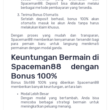
Spaceman88. Deposit bisa dilakukan melalui
berbagai metode pembayaran yang tersedia.
Terima Bonus Otomatis
Setelah deposit berhasil, bonus 100% akan
otomatis masuk ke akun Anda tanpa harus
melakukan klaim khusus.
Dengan proses yang mudah dan transparan,
Spaceman88 memberikan kenyamanan tersendiri bagi
para pemain baru untuk langsung menikmati
permainan dengan modal ganda.
Keuntungan Bermain di
Spaceman88 dengan
Bonus 100%
Bonus Slot88 100% yang diberikan Spaceman88
memberikan banyak keuntungan, antara lain:
Modal Lebih Besar
Dengan modal yang bertambah, Anda bisa
mencoba berbagai strategi bermain untuk
meningkatkan peluang menang.