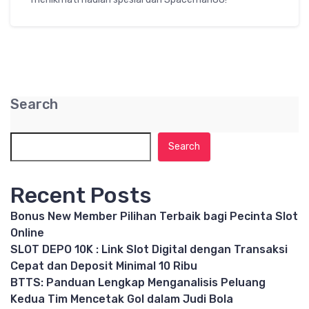
Search
Search
Recent Posts
Bonus New Member Pilihan Terbaik bagi Pecinta Slot
Online
SLOT DEPO 10K : Link Slot Digital dengan Transaksi
Cepat dan Deposit Minimal 10 Ribu
BTTS: Panduan Lengkap Menganalisis Peluang
Kedua Tim Mencetak Gol dalam Judi Bola