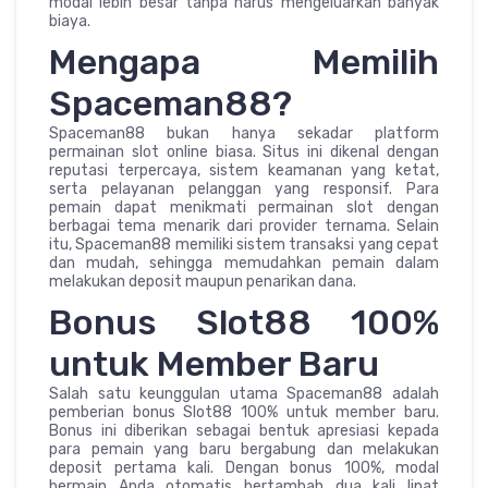
modal lebih besar tanpa harus mengeluarkan banyak
biaya.
Mengapa Memilih
Spaceman88?
Spaceman88 bukan hanya sekadar platform
permainan slot online biasa. Situs ini dikenal dengan
reputasi terpercaya, sistem keamanan yang ketat,
serta pelayanan pelanggan yang responsif. Para
pemain dapat menikmati permainan slot dengan
berbagai tema menarik dari provider ternama. Selain
itu, Spaceman88 memiliki sistem transaksi yang cepat
dan mudah, sehingga memudahkan pemain dalam
melakukan deposit maupun penarikan dana.
Bonus Slot88 100%
untuk Member Baru
Salah satu keunggulan utama Spaceman88 adalah
pemberian bonus Slot88 100% untuk member baru.
Bonus ini diberikan sebagai bentuk apresiasi kepada
para pemain yang baru bergabung dan melakukan
deposit pertama kali. Dengan bonus 100%, modal
bermain Anda otomatis bertambah dua kali lipat