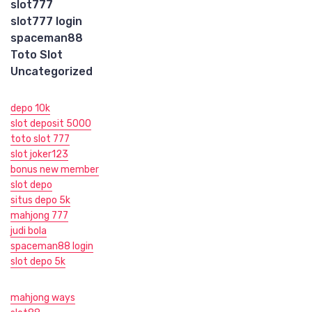
slot777
slot777 login
spaceman88
Toto Slot
Uncategorized
depo 10k
slot deposit 5000
toto slot 777
slot joker123
bonus new member
slot depo
situs depo 5k
mahjong 777
judi bola
spaceman88 login
slot depo 5k
mahjong ways