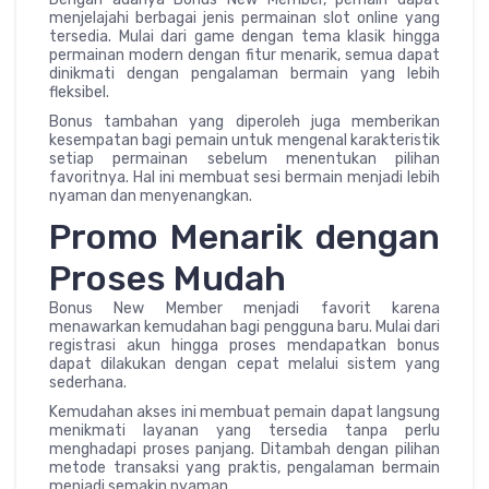
menjelajahi berbagai jenis permainan slot online yang
tersedia. Mulai dari game dengan tema klasik hingga
permainan modern dengan fitur menarik, semua dapat
dinikmati dengan pengalaman bermain yang lebih
fleksibel.
Bonus tambahan yang diperoleh juga memberikan
kesempatan bagi pemain untuk mengenal karakteristik
setiap permainan sebelum menentukan pilihan
favoritnya. Hal ini membuat sesi bermain menjadi lebih
nyaman dan menyenangkan.
Promo Menarik dengan
Proses Mudah
Bonus New Member menjadi favorit karena
menawarkan kemudahan bagi pengguna baru. Mulai dari
registrasi akun hingga proses mendapatkan bonus
dapat dilakukan dengan cepat melalui sistem yang
sederhana.
Kemudahan akses ini membuat pemain dapat langsung
menikmati layanan yang tersedia tanpa perlu
menghadapi proses panjang. Ditambah dengan pilihan
metode transaksi yang praktis, pengalaman bermain
menjadi semakin nyaman.