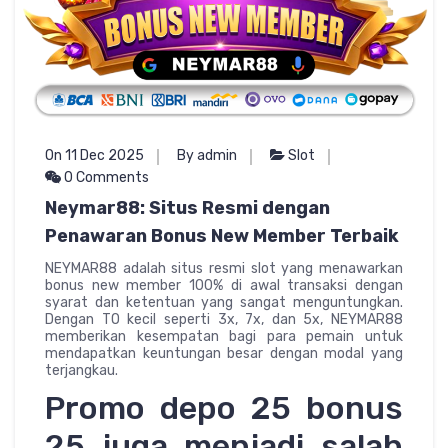
On 11 Dec 2025
By admin
Slot
0 Comments
Neymar88: Situs Resmi dengan
Penawaran Bonus New Member Terbaik
NEYMAR88 adalah situs resmi slot yang menawarkan
bonus new member 100% di awal transaksi dengan
syarat dan ketentuan yang sangat menguntungkan.
Dengan TO kecil seperti 3x, 7x, dan 5x, NEYMAR88
memberikan kesempatan bagi para pemain untuk
mendapatkan keuntungan besar dengan modal yang
terjangkau.
Promo depo 25 bonus
25 juga menjadi salah