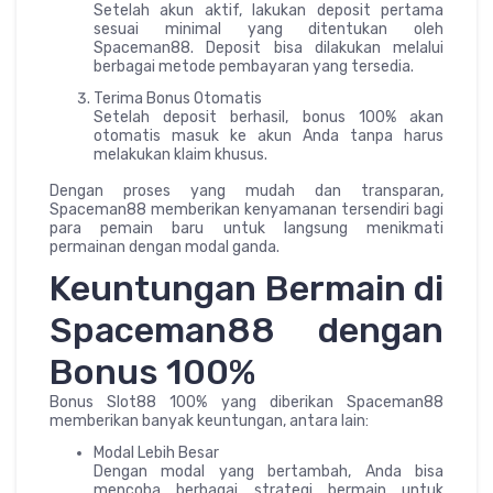
Setelah akun aktif, lakukan deposit pertama
sesuai minimal yang ditentukan oleh
Spaceman88. Deposit bisa dilakukan melalui
berbagai metode pembayaran yang tersedia.
Terima Bonus Otomatis
Setelah deposit berhasil, bonus 100% akan
otomatis masuk ke akun Anda tanpa harus
melakukan klaim khusus.
Dengan proses yang mudah dan transparan,
Spaceman88 memberikan kenyamanan tersendiri bagi
para pemain baru untuk langsung menikmati
permainan dengan modal ganda.
Keuntungan Bermain di
Spaceman88 dengan
Bonus 100%
Bonus Slot88 100% yang diberikan Spaceman88
memberikan banyak keuntungan, antara lain:
Modal Lebih Besar
Dengan modal yang bertambah, Anda bisa
mencoba berbagai strategi bermain untuk