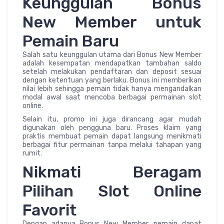
Keunggulan Bonus
New Member untuk
Pemain Baru
Salah satu keunggulan utama dari Bonus New Member
adalah kesempatan mendapatkan tambahan saldo
setelah melakukan pendaftaran dan deposit sesuai
dengan ketentuan yang berlaku. Bonus ini memberikan
nilai lebih sehingga pemain tidak hanya mengandalkan
modal awal saat mencoba berbagai permainan slot
online.
Selain itu, promo ini juga dirancang agar mudah
digunakan oleh pengguna baru. Proses klaim yang
praktis membuat pemain dapat langsung menikmati
berbagai fitur permainan tanpa melalui tahapan yang
rumit.
Nikmati Beragam
Pilihan Slot Online
Favorit
Dengan adanya Bonus New Member, pemain dapat