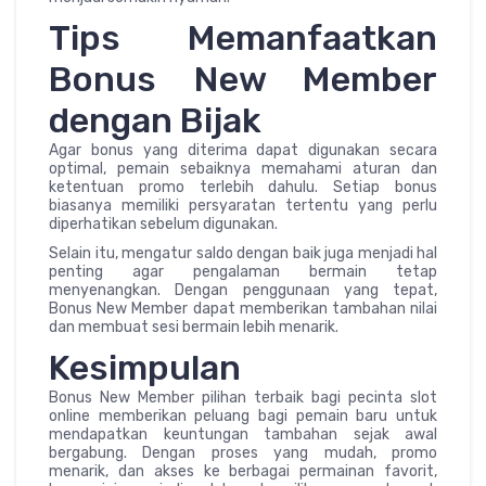
Tips Memanfaatkan
Bonus New Member
dengan Bijak
Agar bonus yang diterima dapat digunakan secara
optimal, pemain sebaiknya memahami aturan dan
ketentuan promo terlebih dahulu. Setiap bonus
biasanya memiliki persyaratan tertentu yang perlu
diperhatikan sebelum digunakan.
Selain itu, mengatur saldo dengan baik juga menjadi hal
penting agar pengalaman bermain tetap
menyenangkan. Dengan penggunaan yang tepat,
Bonus New Member dapat memberikan tambahan nilai
dan membuat sesi bermain lebih menarik.
Kesimpulan
Bonus New Member pilihan terbaik bagi pecinta slot
online memberikan peluang bagi pemain baru untuk
mendapatkan keuntungan tambahan sejak awal
bergabung. Dengan proses yang mudah, promo
menarik, dan akses ke berbagai permainan favorit,