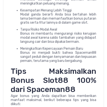
meningkatkan peluang menang.
Kesempatan Menang Lebih Tinggi
Modal ganda berarti Anda bisa bertahan lebih
lama bermain dan memanfaatkan bonus putaran
gratis serta fitur lainnya di dalam game slot.
Tanpa Risiko Modal Awal
Bonus ini membantu mengurangi risiko kerugian
modal awal karena saldo tambahan yang didapat
langsung cair dan bisa dipakai bermain.
Meningkatkan Kepercayaan Pemain Baru
Bonus ini menjadi bukti bahwa Spaceman88
sangat peduli dengan kenyamanan dan kepuasan
pemain, terutama yang baru bergabung.
Tips Maksimalkan
Bonus Slot88 100%
dari Spaceman88
Agar bonus yang Anda dapatkan bisa memberikan
manfaat maksimal, berikut beberapa tips yang bisa
diikuti: