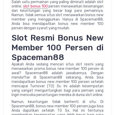
Salah satu permainan yang paling diminati adalah slot
online.
slot bonus 100
persen menawarkan kesenangan
dan keuntungan yang besar bagi para pemainnya.
Namun, tidak semua situs slot menawarkan bonus new
member yang menggiurkan. Hanya di Spaceman88,
Anda bisa mendapatkan bonus new member 100
persen dengan syarat yang mudah.
Slot Resmi Bonus New
Member 100 Persen di
Spaceman88
Apakah Anda sedang mencari situs slot resmi yang
menawarkan promo bonus new member 100 persen di
awal? Spaceman88 adalah jawabannya. Dengan
mendaftar di Spaceman88 sekarang, Anda bisa
mendapatkan bonus new member 100 persen setelah
mencapai Turnover (TO) 3x. Ini adalah kesempatan
yang sangat menguntungkan bagi para pemain yang
ingin mencoba peruntungan mereka di dunia slot online.
Namun, keuntungan tidak berhenti di situ. Di
Spaceman88, bonus new member 100 persen juga bisa
Anda dapatkan setelah TO 5x. Hal ini tentunya
memberikan kesempatan yang lebih besar bagi para