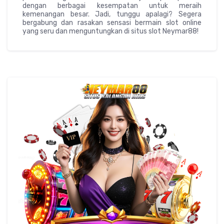
dengan berbagai kesempatan untuk meraih
kemenangan besar. Jadi, tunggu apalagi? Segera
bergabung dan rasakan sensasi bermain slot online
yang seru dan menguntungkan di situs slot Neymar88!