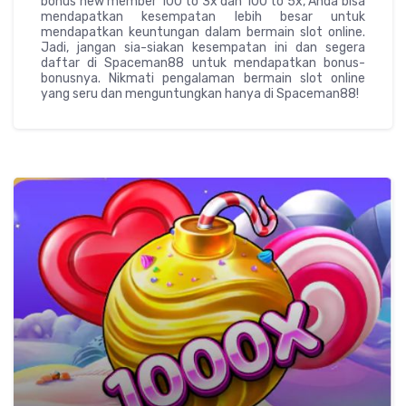
bonus new member 100 to 3x dan 100 to 5x, Anda bisa
mendapatkan kesempatan lebih besar untuk
mendapatkan keuntungan dalam bermain slot online.
Jadi, jangan sia-siakan kesempatan ini dan segera
daftar di Spaceman88 untuk mendapatkan bonus-
bonusnya. Nikmati pengalaman bermain slot online
yang seru dan menguntungkan hanya di Spaceman88!