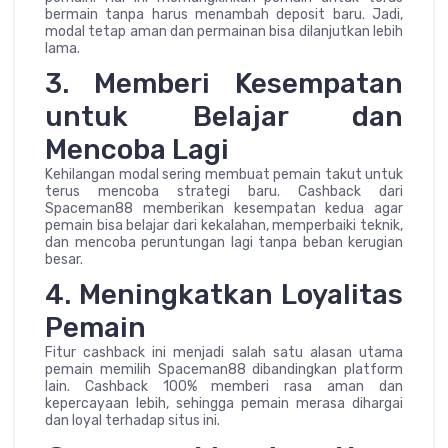
bermain tanpa harus menambah deposit baru. Jadi,
modal tetap aman dan permainan bisa dilanjutkan lebih
lama.
3. Memberi Kesempatan
untuk Belajar dan
Mencoba Lagi
Kehilangan modal sering membuat pemain takut untuk
terus mencoba strategi baru. Cashback dari
Spaceman88 memberikan kesempatan kedua agar
pemain bisa belajar dari kekalahan, memperbaiki teknik,
dan mencoba peruntungan lagi tanpa beban kerugian
besar.
4. Meningkatkan Loyalitas
Pemain
Fitur cashback ini menjadi salah satu alasan utama
pemain memilih Spaceman88 dibandingkan platform
lain. Cashback 100% memberi rasa aman dan
kepercayaan lebih, sehingga pemain merasa dihargai
dan loyal terhadap situs ini.