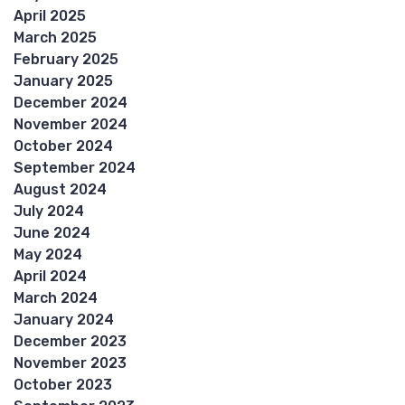
April 2025
March 2025
February 2025
January 2025
December 2024
November 2024
October 2024
September 2024
August 2024
July 2024
June 2024
May 2024
April 2024
March 2024
January 2024
December 2023
November 2023
October 2023