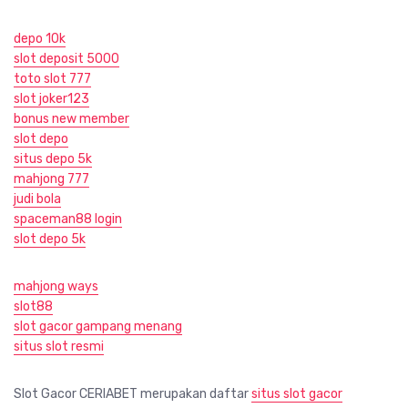
depo 10k
slot deposit 5000
toto slot 777
slot joker123
bonus new member
slot depo
situs depo 5k
mahjong 777
judi bola
spaceman88 login
slot depo 5k
mahjong ways
slot88
slot gacor gampang menang
situs slot resmi
Slot Gacor CERIABET merupakan daftar
situs slot gacor