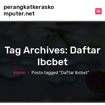
S
perangkatkerasko
k
mputer.net
i
p
t
o
c
o
n
Tag Archives: Daftar
t
e
Ibcbet
n
t
Home
Posts tagged "Daftar Ibcbet"