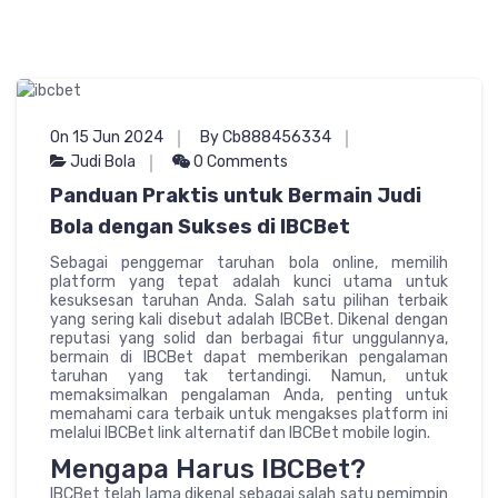
On 15 Jun 2024
By Cb888456334
Judi Bola
0 Comments
Panduan Praktis untuk Bermain Judi
Bola dengan Sukses di IBCBet
Sebagai penggemar taruhan bola online, memilih
platform yang tepat adalah kunci utama untuk
kesuksesan taruhan Anda. Salah satu pilihan terbaik
yang sering kali disebut adalah IBCBet. Dikenal dengan
reputasi yang solid dan berbagai fitur unggulannya,
bermain di IBCBet dapat memberikan pengalaman
taruhan yang tak tertandingi. Namun, untuk
memaksimalkan pengalaman Anda, penting untuk
memahami cara terbaik untuk mengakses platform ini
melalui IBCBet link alternatif dan IBCBet mobile login.
Mengapa Harus IBCBet?
IBCBet telah lama dikenal sebagai salah satu pemimpin