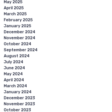
May 2025
April 2025
March 2025
February 2025
January 2025
December 2024
November 2024
October 2024
September 2024
August 2024
July 2024
June 2024
May 2024
April 2024
March 2024
January 2024
December 2023
November 2023
October 2023