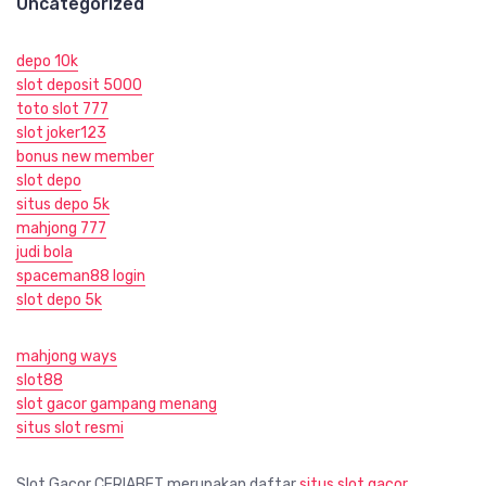
Uncategorized
depo 10k
slot deposit 5000
toto slot 777
slot joker123
bonus new member
slot depo
situs depo 5k
mahjong 777
judi bola
spaceman88 login
slot depo 5k
mahjong ways
slot88
slot gacor gampang menang
situs slot resmi
Slot Gacor CERIABET merupakan daftar
situs slot gacor