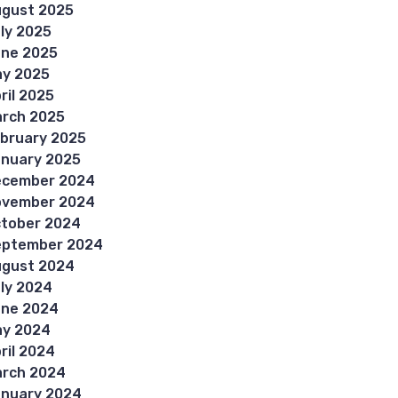
gust 2025
ly 2025
ne 2025
y 2025
ril 2025
rch 2025
bruary 2025
nuary 2025
ecember 2024
ovember 2024
tober 2024
eptember 2024
gust 2024
ly 2024
ne 2024
y 2024
ril 2024
rch 2024
nuary 2024