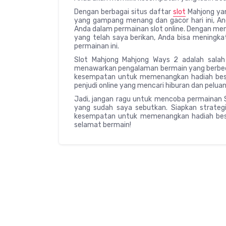
Dengan berbagai situs daftar
slot
Mahjong ya
yang gampang menang dan gacor hari ini, An
Anda dalam permainan slot online. Dengan me
yang telah saya berikan, Anda bisa meningk
permainan ini.
Slot Mahjong Mahjong Ways 2 adalah sala
menawarkan pengalaman bermain yang berbeda d
kesempatan untuk memenangkan hadiah besar,
penjudi online yang mencari hiburan dan pelu
Jadi, jangan ragu untuk mencoba permainan Sl
yang sudah saya sebutkan. Siapkan strateg
kesempatan untuk memenangkan hadiah besar
selamat bermain!