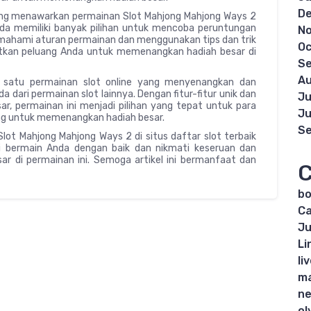
D
ng menawarkan permainan Slot Mahjong Mahjong Ways 2
da memiliki banyak pilihan untuk mencoba peruntungan
N
mahami aturan permainan dan menggunakan tips dan trik
Oc
atkan peluang Anda untuk memenangkan hadiah besar di
S
Au
h satu permainan slot online yang menyenangkan dan
ari permainan slot lainnya. Dengan fitur-fitur unik dan
Ju
 permainan ini menjadi pilihan yang tepat untuk para
Ju
ang untuk memenangkan hadiah besar.
Se
ot Mahjong Mahjong Ways 2 di situs daftar slot terbaik
i bermain Anda dengan baik dan nikmati keseruan dan
 di permainan ini. Semoga artikel ini bermanfaat dan
C
b
Ca
Ju
Li
li
ma
n
ol