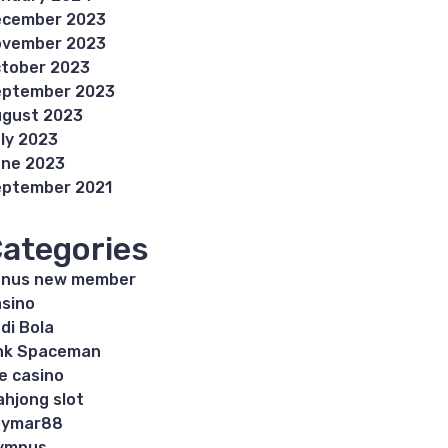
ecember 2023
ovember 2023
tober 2023
eptember 2023
gust 2023
ly 2023
ne 2023
ptember 2021
ategories
onus new member
sino
di Bola
nk Spaceman
ve casino
hjong slot
eymar88
ympus