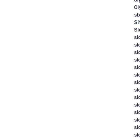
Ol
sb
Si
Sl
sl
sl
sl
sl
sl
sl
sl
sl
sl
sl
sl
sl
sl
sl