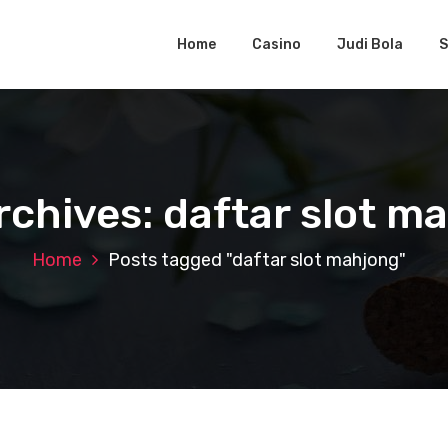
Home
Casino
Judi Bola
S
rchives: daftar slot m
Home
Posts tagged "daftar slot mahjong"