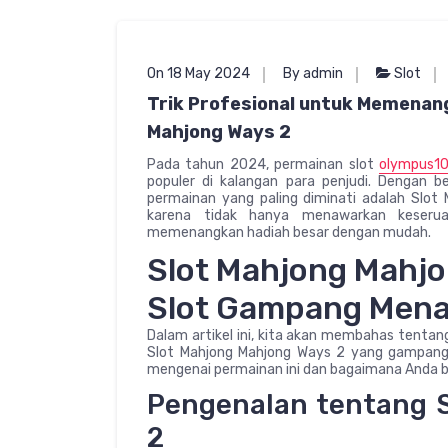
On 18 May 2024
By admin
Slot
Trik Profesional untuk Memenang
Mahjong Ways 2
Pada tahun 2024, permainan slot
olympus1
populer di kalangan para penjudi. Dengan be
permainan yang paling diminati adalah Slot 
karena tidak hanya menawarkan keseru
memenangkan hadiah besar dengan mudah.
Slot Mahjong Mahjo
Slot Gampang Menan
Dalam artikel ini, kita akan membahas tenta
Slot Mahjong Mahjong Ways 2 yang gampang me
mengenai permainan ini dan bagaimana Anda 
Pengenalan tentang 
2