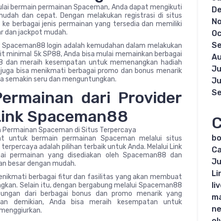
ai bermain permainan Spaceman, Anda dapat mengikuti
D
dah dan cepat. Dengan melakukan registrasi di situs
N
 berbagai jenis permainan yang tersedia dan memiliki
 dan jackpot mudah.
Oc
S
ui Spaceman88 login adalah kemudahan dalam melakukan
it minimal 5k SP88, Anda bisa mulai memainkan berbagai
Au
88 dan meraih kesempatan untuk memenangkan hadiah
Ju
juga bisa menikmati berbagai promo dan bonus menarik
a semakin seru dan menguntungkan.
Ju
Se
Permainan dari Provider
 Link Spaceman88
C
 Permainan Spaceman di Situs Terpercaya
b
t untuk bermain permainan Spaceman melalui situs
erpercaya adalah pilihan terbaik untuk Anda. Melalui Link
Ca
ai permainan yang disediakan oleh Spaceman88 dan
Ju
an besar dengan mudah.
Li
ikmati berbagai fitur dan fasilitas yang akan membuat
li
kan. Selain itu, dengan bergabung melalui Spaceman88
tungan dari berbagai bonus dan promo menarik yang
ma
gan demikian, Anda bisa meraih kesempatan untuk
n
menggiurkan.
ol