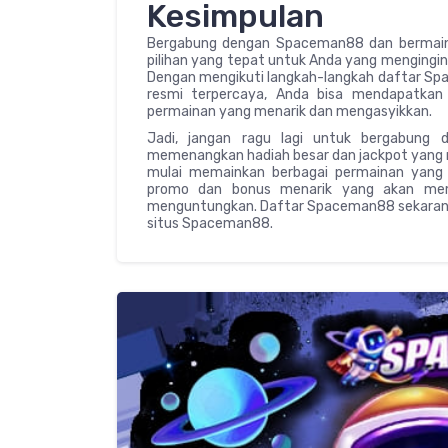
Kesimpulan
Bergabung dengan Spaceman88 dan bermain 
pilihan yang tepat untuk Anda yang menging
Dengan mengikuti langkah-langkah daftar S
resmi terpercaya, Anda bisa mendapatka
permainan yang menarik dan mengasyikkan.
Jadi, jangan ragu lagi untuk bergabun
memenangkan hadiah besar dan jackpot yang m
mulai memainkan berbagai permainan yang
promo dan bonus menarik yang akan me
menguntungkan. Daftar Spaceman88 sekarang 
situs Spaceman88.