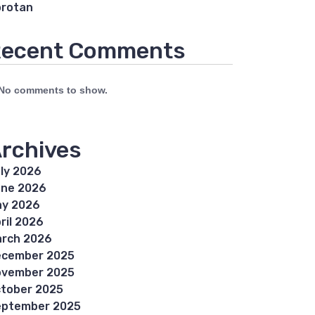
rotan
ecent Comments
No comments to show.
rchives
ly 2026
ne 2026
y 2026
ril 2026
rch 2026
ecember 2025
ovember 2025
tober 2025
eptember 2025