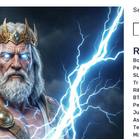
S
R
Bo
Pe
SL
Tr
Ri
BT
Pe
Ju
As
Te
Mi