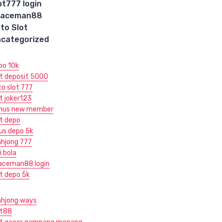
ot777 login
paceman88
to Slot
categorized
po 10k
ot deposit 5000
to slot 777
ot joker123
nus new member
ot depo
tus depo 5k
hjong 777
i bola
aceman88 login
ot depo 5k
hjong ways
ot88