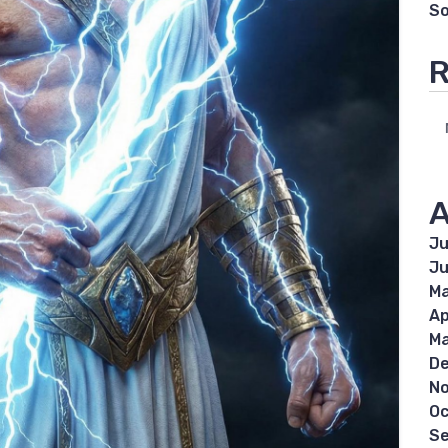
So
R
A
Ju
Ju
Ma
Ap
Ma
D
N
Oc
S