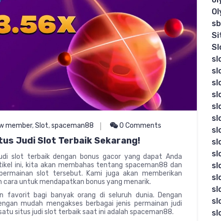
Ol
sb
Si
Sl
sl
sl
sl
sl
sl
sl
ew member
,
Slot
,
spaceman88
0 Comments
sl
tus Judi Slot Terbaik Sekarang!
sl
sl
 judi slot terbaik dengan bonus gacor yang dapat Anda
tikel ini, kita akan membahas tentang spaceman88 dan
sl
permainan slot tersebut. Kami juga akan memberikan
sl
an cara untuk mendapatkan bonus yang menarik.
sl
an favorit bagi banyak orang di seluruh dunia. Dengan
sl
engan mudah mengakses berbagai jenis permainan judi
tu situs judi slot terbaik saat ini adalah spaceman88.
sl