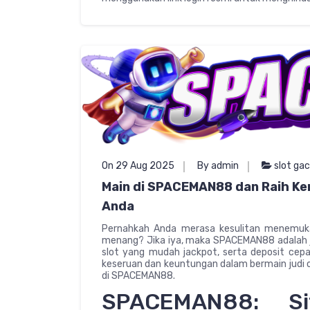
On 29 Aug 2025
By admin
slot gac
Main di SPACEMAN88 dan Raih Ke
Anda
Pernahkah Anda merasa kesulitan menemuka
menang? Jika iya, maka SPACEMAN88 adalah j
slot yang mudah jackpot, serta deposit cep
keseruan dan keuntungan dalam bermain judi 
di SPACEMAN88.
SPACEMAN88: Si