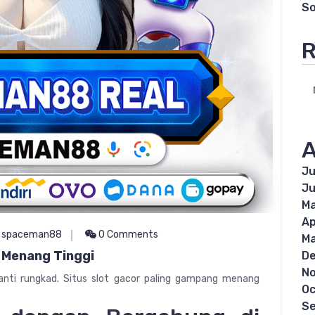
So
R
A
Ju
Ju
Ma
Ap
,
spaceman88
0 Comments
Ma
 Menang Tinggi
D
N
nti rungkad. Situs slot gacor paling gampang menang
Oc
S