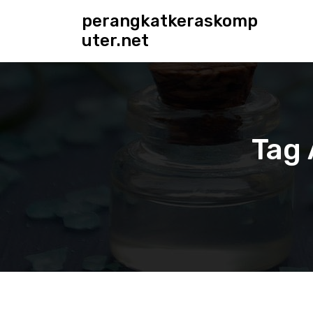
S
perangkatkeraskomp
k
uter.net
i
p
t
o
c
o
n
Tag 
t
e
n
t