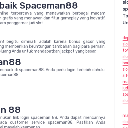
sl
erbaik Spaceman88
s
 online terpercaya yang menawarkan berbagai macam
To
 grafis yang menawan dan fitur gameplay yang inovatif,
Un
ara penggemar judi slot.
de
 begitu diminati adalah karena bonus gacor yang
sl
ang memberikan keuntungan tambahan bagi para pemain.
to
eluang Anda untuk mendapatkan jackpot yang besar.
sl
man88
bo
sl
narik di spaceman88, Anda perlu login terlebih dahulu.
paceman88:
si
ma
jud
sp
sl
an 88
ma
mukan link login spaceman 88, Anda dapat mencarinya
sl
pada customer service spaceman88. Pastikan Anda
ari masalah keamanan.