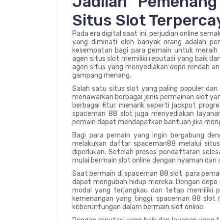
Jadilah Pemenang
Situs Slot Terperca
Pada era digital saat ini, perjudian online se
yang diminati oleh banyak orang adalah per
kesempatan bagi para pemain untuk meraih
agen situs slot memiliki reputasi yang baik da
agen situs yang menyediakan depo rendah anti
gampang menang.
Salah satu situs slot yang paling populer da
menawarkan berbagai jenis permainan slot ya
berbagai fitur menarik seperti jackpot progre
spaceman 88 slot juga menyediakan layanan
pemain dapat mendapatkan bantuan jika meng
Bagi para pemain yang ingin bergabung de
melakukan daftar spaceman88 melalui situ
diperlukan. Setelah proses pendaftaran sele
mulai bermain slot online dengan nyaman dan
Saat bermain di spaceman 88 slot, para pema
dapat mengubah hidup mereka. Dengan depo r
modal yang terjangkau dan tetap memiliki p
kemenangan yang tinggi, spaceman 88 slot me
keberuntungan dalam bermain slot online.