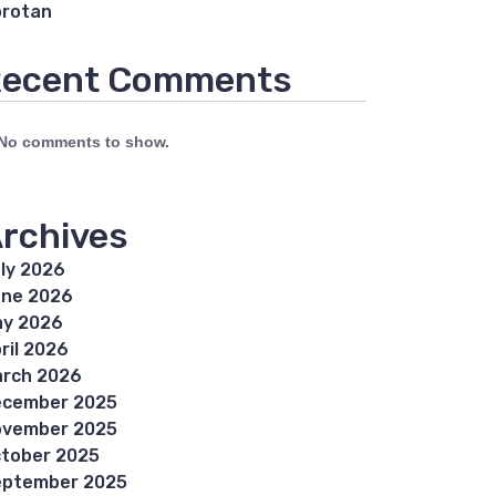
rotan
ecent Comments
No comments to show.
rchives
ly 2026
ne 2026
y 2026
ril 2026
rch 2026
ecember 2025
ovember 2025
tober 2025
eptember 2025