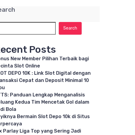
earch
Search
ecent Posts
nus New Member Pilihan Terbaik bagi
cinta Slot Online
OT DEPO 10K : Link Slot Digital dengan
ansaksi Cepat dan Deposit Minimal 10
bu
TS: Panduan Lengkap Menganalisis
luang Kedua Tim Mencetak Gol dalam
di Bola
yiknya Bermain Slot Depo 10k di Situs
rpercaya
x Parlay Liga Top yang Sering Jadi