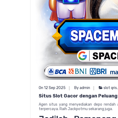
On 12 Sep 2025
By admin
slot qris
Situs Slot Gacor dengan Peluang
Agen situs yang menyediakan depo rendah a
terpercaya. Raih Jackpotmu sekarang juga.