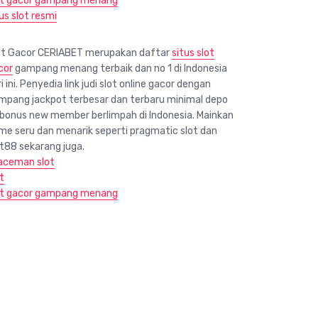
ot gacor gampang menang
us slot resmi
ot Gacor CERIABET merupakan daftar
situs slot
cor
gampang menang terbaik dan no 1 di Indonesia
i ini. Penyedia link judi slot online gacor dengan
mpang jackpot terbesar dan terbaru minimal depo
 bonus new member berlimpah di Indonesia. Mainkan
me seru dan menarik seperti pragmatic slot dan
ot88 sekarang juga.
aceman slot
t
ot gacor gampang menang