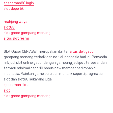
spaceman88 login
slot depo 5k
mahjong ways
slot88
slot gacor gampang menang
situs slot resmi
Slot Gacor CERIABET merupakan daftar
situs slot gacor
gampang menang terbaik dan no 1 di Indonesia hari ini. Penyedia
link judi slot online gacor dengan gampang jackpot terbesar dan
terbaru minimal depo 10 bonus new member berlimpah di
Indonesia. Mainkan game seru dan menarik seperti pragmatic
slot dan slot88 sekarang juga.
spaceman slot
slot
slot gacor gampang menang