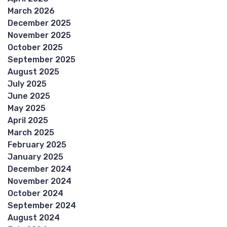
March 2026
December 2025
November 2025
October 2025
September 2025
August 2025
July 2025
June 2025
May 2025
April 2025
March 2025
February 2025
January 2025
December 2024
November 2024
October 2024
September 2024
August 2024