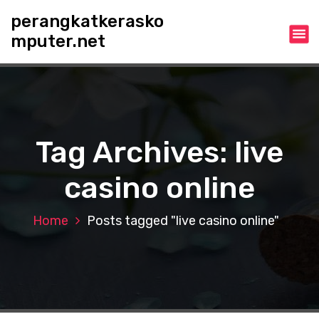
S
perangkatkerasko
k
mputer.net
i
p
t
o
c
o
n
Tag Archives: live
t
e
casino online
n
t
Home
Posts tagged "live casino online"