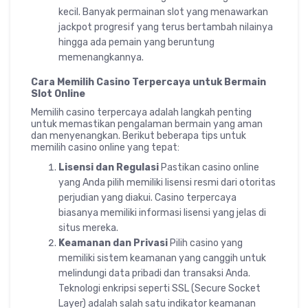
kecil. Banyak permainan slot yang menawarkan
jackpot progresif yang terus bertambah nilainya
hingga ada pemain yang beruntung
memenangkannya.
Cara Memilih Casino Terpercaya untuk Bermain
Slot Online
Memilih casino terpercaya adalah langkah penting
untuk memastikan pengalaman bermain yang aman
dan menyenangkan. Berikut beberapa tips untuk
memilih casino online yang tepat:
Lisensi dan Regulasi
Pastikan casino online
yang Anda pilih memiliki lisensi resmi dari otoritas
perjudian yang diakui. Casino terpercaya
biasanya memiliki informasi lisensi yang jelas di
situs mereka.
Keamanan dan Privasi
Pilih casino yang
memiliki sistem keamanan yang canggih untuk
melindungi data pribadi dan transaksi Anda.
Teknologi enkripsi seperti SSL (Secure Socket
Layer) adalah salah satu indikator keamanan