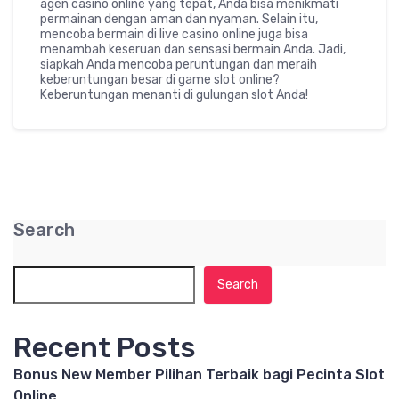
agen casino online yang tepat, Anda bisa menikmati
permainan dengan aman dan nyaman. Selain itu,
mencoba bermain di live casino online juga bisa
menambah keseruan dan sensasi bermain Anda. Jadi,
siapkah Anda mencoba peruntungan dan meraih
keberuntungan besar di game slot online?
Keberuntungan menanti di gulungan slot Anda!
Search
Search
Recent Posts
Bonus New Member Pilihan Terbaik bagi Pecinta Slot
Online