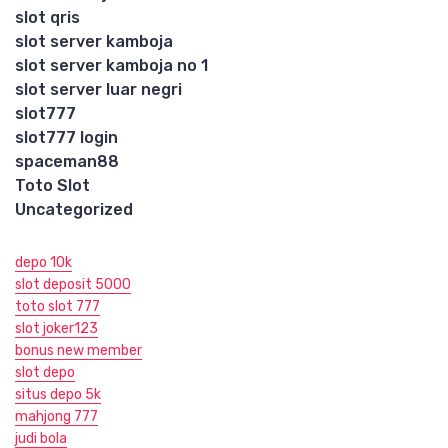
slot qris
slot server kamboja
slot server kamboja no 1
slot server luar negri
slot777
slot777 login
spaceman88
Toto Slot
Uncategorized
depo 10k
slot deposit 5000
toto slot 777
slot joker123
bonus new member
slot depo
situs depo 5k
mahjong 777
judi bola