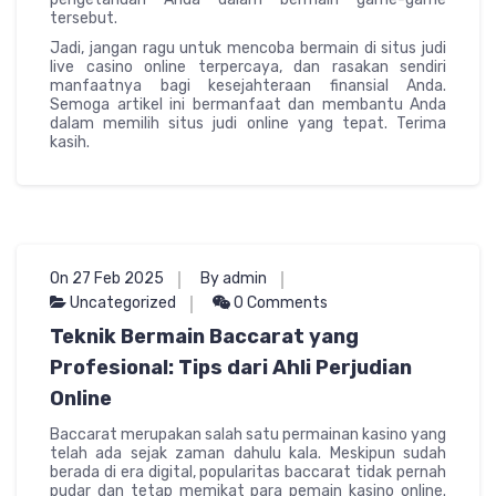
tersebut.
Jadi, jangan ragu untuk mencoba bermain di situs judi
live casino online terpercaya, dan rasakan sendiri
manfaatnya bagi kesejahteraan finansial Anda.
Semoga artikel ini bermanfaat dan membantu Anda
dalam memilih situs judi online yang tepat. Terima
kasih.
On 27 Feb 2025
By admin
Uncategorized
0 Comments
Teknik Bermain Baccarat yang
Profesional: Tips dari Ahli Perjudian
Online
Baccarat merupakan salah satu permainan kasino yang
telah ada sejak zaman dahulu kala. Meskipun sudah
berada di era digital, popularitas baccarat tidak pernah
pudar dan tetap memikat para pemain kasino online.