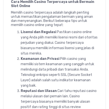
Cara Memilih Casino Terpercaya untuk Bermain
Slot Online
Memilih casino terpercaya adalah langkah penting
untuk memastikan pengalaman bermain yang aman
dan menyenangkan. Berikut beberapa tips untuk
memilih casino online yang tepat:
Lisensi dan Regulasi
Pastikan casino online
yang Anda pilih memiliki lisensi resmi dari otoritas
perjudian yang diakui. Casino terpercaya
biasanya memiliki informasi lisensi yang jelas di
situs mereka.
Keamanan dan Privasi
Pilih casino yang
memiliki sistem keamanan yang canggih untuk
melindungi data pribadi dan transaksi Anda.
Teknologi enkripsi seperti SSL (Secure Socket
Layer) adalah salah satu indikator keamanan
yang baik.
Reputasi dan Ulasan
Cari tahu reputasi casino
melalui ulasan dari pemain lain. Casino
terpercaya biasanya memiliki banyak ulasan
positif dan rating tinggi di situs review