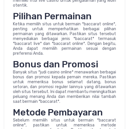
memiliki fitur live casino untuk pengalaman yang lebih
otentik.
Pilihan Permainan
Ketika memilih situs untuk bermain *baccarat online*,
penting untuk memperhatikan berbagai pilihan
permainan yang ditawarkan. Pastikan situs tersebut
menyediakan berbagai jenis *baccarat* termasuk
*baccarat live* dan *baccarat online*. Dengan begitu,
Anda dapat memilih permainan sesuai dengan
preferensi Anda.
Bonus dan Promosi
Banyak situs *judi casino online* menawarkan berbagai
bonus dan promosi kepada pemain mereka. Pastikan
untuk memeriksa bonus selamat datang, bonus
setoran, dan promosi reguler lainnya yang ditawarkan
oleh situs tersebut. Ini dapat membantu meningkatkan
peluang menang Anda dan memberikan nilai tambah
saat bermain *baccarat*.
Metode Pembayaran
Sebelum memilih situs untuk bermain *baccarat
online*, pastikan untuk memeriksa metode