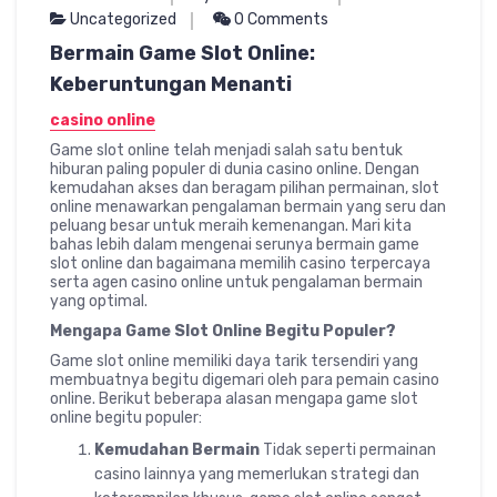
Uncategorized
0 Comments
Bermain Game Slot Online:
Keberuntungan Menanti
casino online
Game slot online telah menjadi salah satu bentuk
hiburan paling populer di dunia casino online. Dengan
kemudahan akses dan beragam pilihan permainan, slot
online menawarkan pengalaman bermain yang seru dan
peluang besar untuk meraih kemenangan. Mari kita
bahas lebih dalam mengenai serunya bermain game
slot online dan bagaimana memilih casino terpercaya
serta agen casino online untuk pengalaman bermain
yang optimal.
Mengapa Game Slot Online Begitu Populer?
Game slot online memiliki daya tarik tersendiri yang
membuatnya begitu digemari oleh para pemain casino
online. Berikut beberapa alasan mengapa game slot
online begitu populer:
Kemudahan Bermain
Tidak seperti permainan
casino lainnya yang memerlukan strategi dan