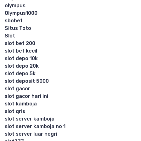
olympus
Olympus1000
sbobet
Situs Toto
Slot
slot bet 200
slot bet kecil
slot depo 10k
slot depo 20k
slot depo 5k
slot deposit 5000
slot gacor
slot gacor hari ini
slot kamboja
slot qris
slot server kamboja
slot server kamboja no 1
slot server luar negri