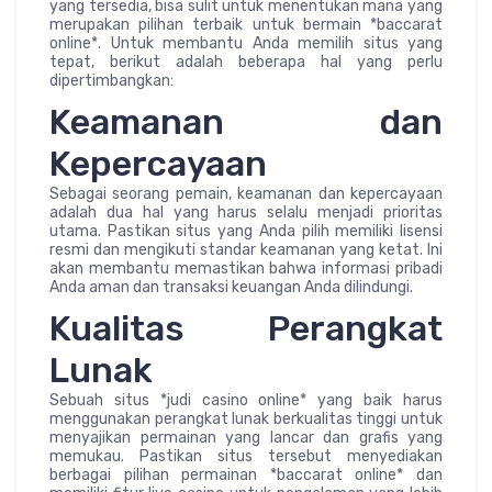
yang tersedia, bisa sulit untuk menentukan mana yang
merupakan pilihan terbaik untuk bermain *baccarat
online*. Untuk membantu Anda memilih situs yang
tepat, berikut adalah beberapa hal yang perlu
dipertimbangkan:
Keamanan dan
Kepercayaan
Sebagai seorang pemain, keamanan dan kepercayaan
adalah dua hal yang harus selalu menjadi prioritas
utama. Pastikan situs yang Anda pilih memiliki lisensi
resmi dan mengikuti standar keamanan yang ketat. Ini
akan membantu memastikan bahwa informasi pribadi
Anda aman dan transaksi keuangan Anda dilindungi.
Kualitas Perangkat
Lunak
Sebuah situs *judi casino online* yang baik harus
menggunakan perangkat lunak berkualitas tinggi untuk
menyajikan permainan yang lancar dan grafis yang
memukau. Pastikan situs tersebut menyediakan
berbagai pilihan permainan *baccarat online* dan