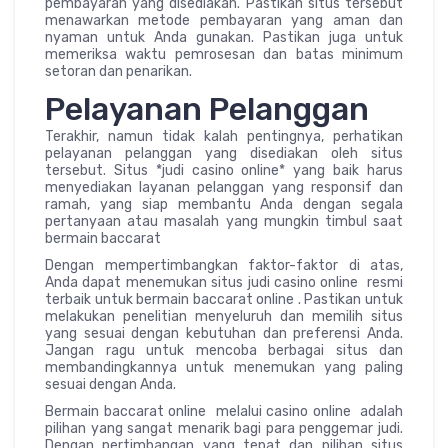
pembayaran yang disediakan. Pastikan situs tersebut
menawarkan metode pembayaran yang aman dan
nyaman untuk Anda gunakan. Pastikan juga untuk
memeriksa waktu pemrosesan dan batas minimum
setoran dan penarikan.
Pelayanan Pelanggan
Terakhir, namun tidak kalah pentingnya, perhatikan
pelayanan pelanggan yang disediakan oleh situs
tersebut. Situs *judi casino online* yang baik harus
menyediakan layanan pelanggan yang responsif dan
ramah, yang siap membantu Anda dengan segala
pertanyaan atau masalah yang mungkin timbul saat
bermain baccarat
Dengan mempertimbangkan faktor-faktor di atas,
Anda dapat menemukan situs judi casino online resmi
terbaik untuk bermain baccarat online . Pastikan untuk
melakukan penelitian menyeluruh dan memilih situs
yang sesuai dengan kebutuhan dan preferensi Anda.
Jangan ragu untuk mencoba berbagai situs dan
membandingkannya untuk menemukan yang paling
sesuai dengan Anda.
Bermain baccarat online melalui casino online adalah
pilihan yang sangat menarik bagi para penggemar judi.
Dengan pertimbangan yang tepat dan pilihan situs