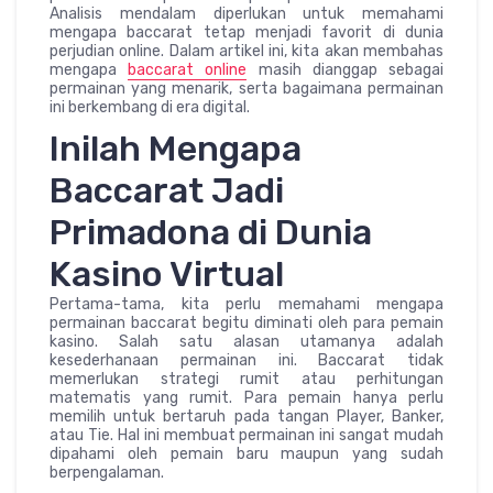
Analisis mendalam diperlukan untuk memahami
mengapa baccarat tetap menjadi favorit di dunia
perjudian online. Dalam artikel ini, kita akan membahas
mengapa
baccarat online
masih dianggap sebagai
permainan yang menarik, serta bagaimana permainan
ini berkembang di era digital.
Inilah Mengapa
Baccarat Jadi
Primadona di Dunia
Kasino Virtual
Pertama-tama, kita perlu memahami mengapa
permainan baccarat begitu diminati oleh para pemain
kasino. Salah satu alasan utamanya adalah
kesederhanaan permainan ini. Baccarat tidak
memerlukan strategi rumit atau perhitungan
matematis yang rumit. Para pemain hanya perlu
memilih untuk bertaruh pada tangan Player, Banker,
atau Tie. Hal ini membuat permainan ini sangat mudah
dipahami oleh pemain baru maupun yang sudah
berpengalaman.