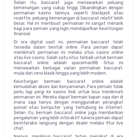
Selain itu, baccarat juga menawarkan peluang
kemenangan yang cukup tinggi. Dibandingkan dengan
permainan kasino lainnya, seperti blackjack atau
roulette, peluang kemenangan di baccarat relatif lebih
besar. Hal ini membuat permainan ini sangat menarik
bagi para pemain yang ingin mendapatkan keuntungan
finansial.
Di era digital saat ini, permainan baccarat telah
tersedia dalam bentuk online. Para pemain dapat
menikmati permainan ini melalui situs casino online
atau live casino. Salah satu situs terbaik untuk bermain
baccarat online adalah spaceman88. Situs ini
menawarkan berbagai varian permainan baccarat,
mulai dari versi klasik hingga yang lebih modern.
Keuntungan bermain baccarat online adalah
kemudahan akses dan kenyamanan. Para pemain tidak
perlu lagi pergi ke kasino fisik untuk bisa menikmati
permainan ini. Mereka dapat bermain kapan saja dan di
mana saja hanya dengan menggunakan perangkat
ponsel atau komputer yang terhubung ke internet.
Selain itu, bermain baccarat online juga memberikan
pengalaman yang lebih interaktif karena pemain dapat
berinteraksi langsung dengan dealer melalui fitur live
chat.
Namun, meskipun baccarat tetap memikat di era