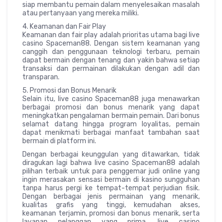
siap membantu pemain dalam menyelesaikan masalah
atau pertanyaan yang mereka miliki.
4. Keamanan dan Fair Play
Keamanan dan fair play adalah prioritas utama bagi live
casino Spaceman88. Dengan sistem keamanan yang
canggih dan penggunaan teknologi terbaru, pemain
dapat bermain dengan tenang dan yakin bahwa setiap
transaksi dan permainan dilakukan dengan adil dan
transparan.
5. Promosi dan Bonus Menarik
Selain itu, live casino Spaceman88 juga menawarkan
berbagai promosi dan bonus menarik yang dapat
meningkatkan pengalaman bermain pemain. Dari bonus
selamat datang hingga program loyalitas, pemain
dapat menikmati berbagai manfaat tambahan saat
bermain di platform ini.
Dengan berbagai keunggulan yang ditawarkan, tidak
diragukan lagi bahwa live casino Spaceman88 adalah
pilihan terbaik untuk para penggemar judi online yang
ingin merasakan sensasi bermain di kasino sungguhan
tanpa harus pergi ke tempat-tempat perjudian fisik.
Dengan berbagai jenis permainan yang menarik,
kualitas grafis yang tinggi, kemudahan akses,
keamanan terjamin, promosi dan bonus menarik, serta
layanan pelanggan yang prima, live casino