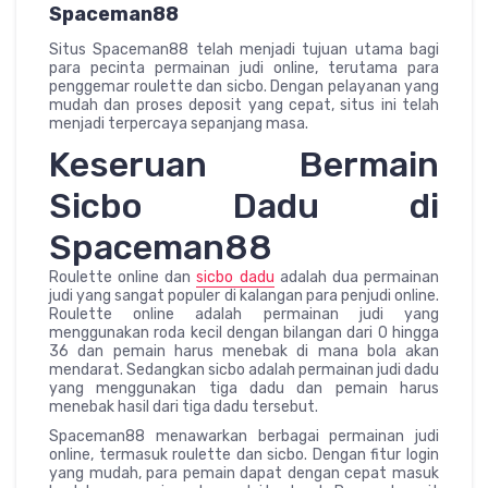
Spaceman88
Situs Spaceman88 telah menjadi tujuan utama bagi
para pecinta permainan judi online, terutama para
penggemar roulette dan sicbo. Dengan pelayanan yang
mudah dan proses deposit yang cepat, situs ini telah
menjadi terpercaya sepanjang masa.
Keseruan Bermain
Sicbo Dadu di
Spaceman88
Roulette online dan
sicbo dadu
adalah dua permainan
judi yang sangat populer di kalangan para penjudi online.
Roulette online adalah permainan judi yang
menggunakan roda kecil dengan bilangan dari 0 hingga
36 dan pemain harus menebak di mana bola akan
mendarat. Sedangkan sicbo adalah permainan judi dadu
yang menggunakan tiga dadu dan pemain harus
menebak hasil dari tiga dadu tersebut.
Spaceman88 menawarkan berbagai permainan judi
online, termasuk roulette dan sicbo. Dengan fitur login
yang mudah, para pemain dapat dengan cepat masuk