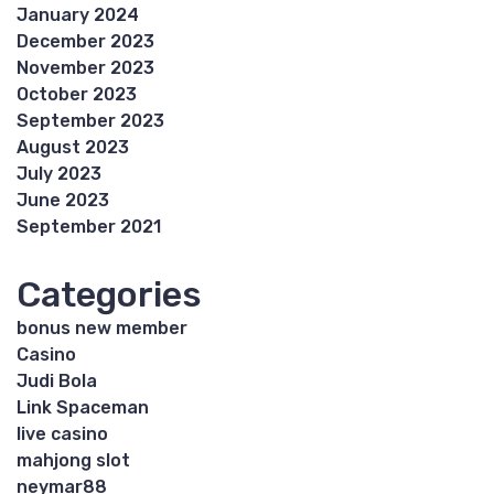
January 2024
December 2023
November 2023
October 2023
September 2023
August 2023
July 2023
June 2023
September 2021
Categories
bonus new member
Casino
Judi Bola
Link Spaceman
live casino
mahjong slot
neymar88