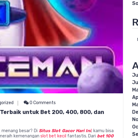
So
R
A
Ju
Ju
Ma
Ap
orized
0 Comments
Ma
t Terbaik untuk Bet 200, 400, 800, dan
D
N
Oc
uk menang besar? Di
Situs Slot Gacor Hari Ini
, kamu bisa
S
 meraih kemenangan
slot bet kecil
fantastis. Dari
bet 100