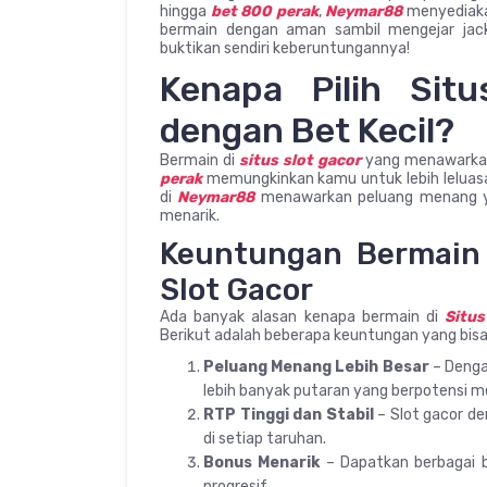
hingga
bet 800 perak
,
Neymar88
menyediaka
bermain dengan aman sambil mengejar jac
buktikan sendiri keberuntungannya!
Kenapa Pilih Situ
dengan Bet Kecil?
Bermain di
situs slot gacor
yang menawarkan 
perak
memungkinkan kamu untuk lebih leluasa 
di
Neymar88
menawarkan peluang menang ya
menarik.
Keuntungan Bermain 
Slot Gacor
Ada banyak alasan kenapa bermain di
Situs
Berikut adalah beberapa keuntungan yang bis
Peluang Menang Lebih Besar
– Deng
lebih banyak putaran yang berpotensi 
RTP Tinggi dan Stabil
– Slot gacor de
di setiap taruhan.
Bonus Menarik
– Dapatkan berbagai 
progresif.