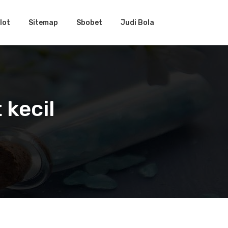
lot
Sitemap
Sbobet
Judi Bola
 kecil