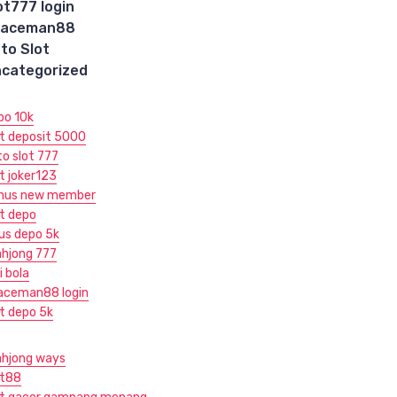
ot777 login
paceman88
to Slot
categorized
po 10k
ot deposit 5000
to slot 777
ot joker123
nus new member
ot depo
tus depo 5k
hjong 777
i bola
aceman88 login
ot depo 5k
hjong ways
ot88