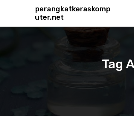
S
perangkatkeraskomp
k
uter.net
i
p
t
o
c
o
n
Tag A
t
e
n
t