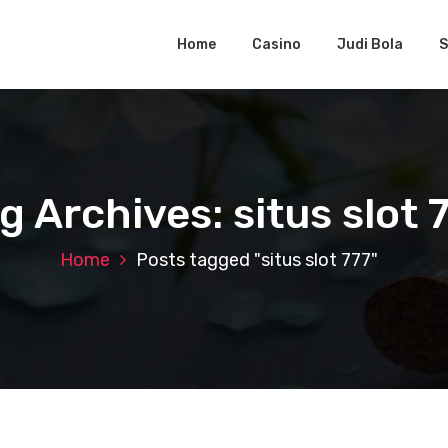
Home
Casino
Judi Bola
S
g Archives: situs slot 
Home
Posts tagged "situs slot 777"