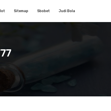
lot
Sitemap
Sbobet
Judi Bola
777