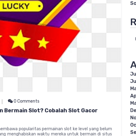
So
R
A
Ju
Ju
Ma
Ap
0 Comments
Ma
 Bermain Slot? Cobalah Slot Gacor
D
N
Oc
membawa popularitas permainan slot ke level yang belum
S
ang menghabiskan waktu mereka untuk bermain di situs