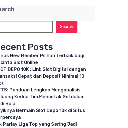
earch
Search
ecent Posts
nus New Member Pilihan Terbaik bagi
cinta Slot Online
OT DEPO 10K : Link Slot Digital dengan
ansaksi Cepat dan Deposit Minimal 10
bu
TS: Panduan Lengkap Menganalisis
luang Kedua Tim Mencetak Gol dalam
di Bola
yiknya Bermain Slot Depo 10k di Situs
rpercaya
x Parlay Liga Top yang Sering Jadi