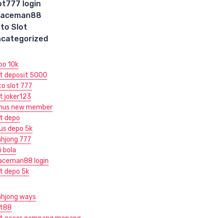
ot777 login
paceman88
to Slot
categorized
po 10k
ot deposit 5000
to slot 777
ot joker123
nus new member
ot depo
tus depo 5k
hjong 777
i bola
aceman88 login
ot depo 5k
hjong ways
ot88