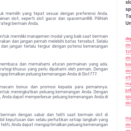
sl
s
tuk memilih yang tepat sesuai dengan preferensi Anda.
To
an slot, seperti slot gacor dan spaceman88. Pilihlah
Un
rategi bermain Anda.
 untuk memiliki manajemen modal yang baik saat bermain
de
akan dan jangan pernah melebihi batas tersebut. Selalu
sl
dan jangan terlalu tergiur dengan potensi kemenangan
to
sl
 membaca dan memahami aturan permainan yang ada.
bo
trategi khusus yang perlu dipahami oleh pemain. Dengan
sl
goptimalkan peluang kemenangan Anda di Slot777.
si
ma
i macam bonus dan promosi kepada para pemainnya.
jud
 untuk meningkatkan peluang kemenangan Anda. Dengan
sp
k, Anda dapat memperbesar peluang kemenangan Anda di
sl
 bermain dengan sabar dan teliti saat bermain slot di
ma
l keputusan dan selalu perhatikan setiap langkah yang
 teliti, Anda dapat mengoptimalkan peluang kemenangan
sl