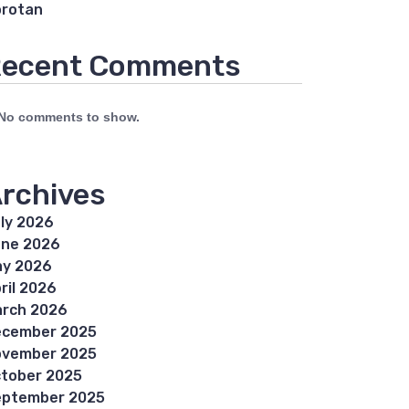
rotan
ecent Comments
No comments to show.
rchives
ly 2026
ne 2026
y 2026
ril 2026
rch 2026
ecember 2025
ovember 2025
tober 2025
eptember 2025