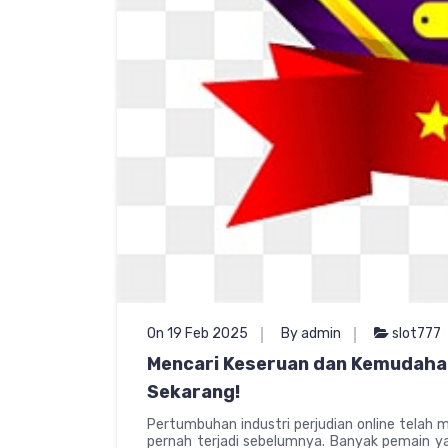
On 19 Feb 2025
By admin
slot777
Mencari Keseruan dan Kemudahan
Sekarang!
Pertumbuhan industri perjudian online telah 
pernah terjadi sebelumnya. Banyak pemain y