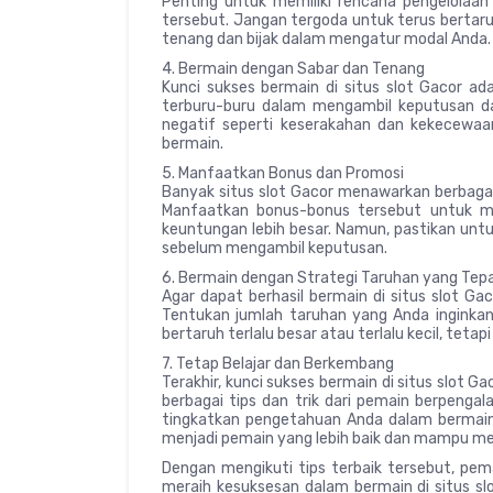
Penting untuk memiliki rencana pengelolaan 
tersebut. Jangan tergoda untuk terus bertar
tenang dan bijak dalam mengatur modal Anda.
4. Bermain dengan Sabar dan Tenang
Kunci sukses bermain di situs slot Gacor a
terburu-buru dalam mengambil keputusan da
negatif seperti keserakahan dan kekecewa
bermain.
5. Manfaatkan Bonus dan Promosi
Banyak situs slot Gacor menawarkan berbaga
Manfaatkan bonus-bonus tersebut untuk 
keuntungan lebih besar. Namun, pastikan unt
sebelum mengambil keputusan.
6. Bermain dengan Strategi Taruhan yang Tep
Agar dapat berhasil bermain di situs slot Ga
Tentukan jumlah taruhan yang Anda inginkan 
bertaruh terlalu besar atau terlalu kecil, tetap
7. Tetap Belajar dan Berkembang
Terakhir, kunci sukses bermain di situs slot G
berbagai tips dan trik dari pemain berpengal
tingkatkan pengetahuan Anda dalam bermain 
menjadi pemain yang lebih baik dan mampu mer
Dengan mengikuti tips terbaik tersebut, p
meraih kesuksesan dalam bermain di situs sl