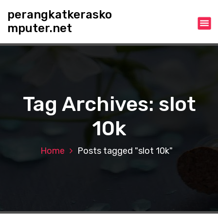
S
perangkatkerasko
k
mputer.net
i
p
t
o
c
o
n
Tag Archives: slot
t
e
10k
n
t
Home
Posts tagged "slot 10k"