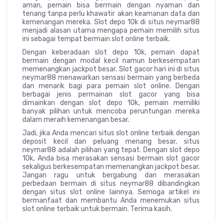
aman, pemain bisa bermain dengan nyaman dan
tenang tanpa perlu khawatir akan keamanan data dan
kemenangan mereka. Slot depo 10k di situs neymar88
menjadi alasan utama mengapa pemain memilih situs
ini sebagai tempat bermain slot online terbaik.
Dengan keberadaan slot depo 10k, pemain dapat
bermain dengan modal kecil namun berkesempatan
memenangkan jackpot besar. Slot gacor hari ini di situs
neymar88 menawarkan sensasi bermain yang berbeda
dan menarik bagi para pemain slot online. Dengan
berbagai jenis permainan slot gacor yang bisa
dimainkan dengan slot depo 10k, pemain memiliki
banyak pilihan untuk mencoba peruntungan mereka
dalam meraih kemenangan besar.
Jadi, jika Anda mencari situs slot online terbaik dengan
deposit kecil dan peluang menang besar, situs
neymar88 adalah pilihan yang tepat. Dengan slot depo
10k, Anda bisa merasakan sensasi bermain slot gacor
sekaligus berkesempatan memenangkan jackpot besar.
Jangan ragu untuk bergabung dan merasakan
perbedaan bermain di situs neymar88 dibandingkan
dengan situs slot online lainnya. Semoga artikel ini
bermanfaat dan membantu Anda menemukan situs
slot online terbaik untuk bermain. Terima kasih.