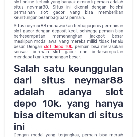
slot online terbaik yang banyak diminati pemain adalah
situs neymar88. Situs ini dikenal dengan koleksi
permainan slot gacor yang bisa memberikan
keuntungan besar bagi para pemain.
Situs neymar88 menawarkan berbagai jenis permainan
slot gacor dengan deposit kecil, sehingga pemain bisa
berkesempatan memenangkan jackpot besar
meskipun modal awal yang mereka miliki tidak terlalu
besar. Dengan
slot depo 10k
, pemain bisa merasakan
sensasi bermain slot gacor dan berkesempatan
mendapatkan kemenangan besar.
Salah satu keunggulan
dari situs neymar88
adalah adanya slot
depo 10k, yang hanya
bisa ditemukan di situs
ini
Dengan modal yang terjangkau, pemain bisa meraih