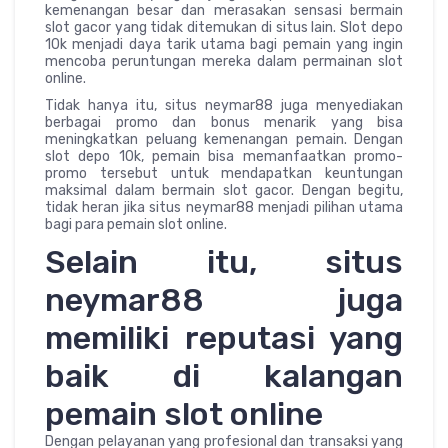
kemenangan besar dan merasakan sensasi bermain
slot gacor yang tidak ditemukan di situs lain. Slot depo
10k menjadi daya tarik utama bagi pemain yang ingin
mencoba peruntungan mereka dalam permainan slot
online.
Tidak hanya itu, situs neymar88 juga menyediakan
berbagai promo dan bonus menarik yang bisa
meningkatkan peluang kemenangan pemain. Dengan
slot depo 10k, pemain bisa memanfaatkan promo-
promo tersebut untuk mendapatkan keuntungan
maksimal dalam bermain slot gacor. Dengan begitu,
tidak heran jika situs neymar88 menjadi pilihan utama
bagi para pemain slot online.
Selain itu, situs
neymar88 juga
memiliki reputasi yang
baik di kalangan
pemain slot online
Dengan pelayanan yang profesional dan transaksi yang