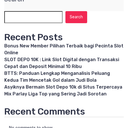
Search
Recent Posts
Bonus New Member Pilihan Terbaik bagi Pecinta Slot
Online
SLOT DEPO 10K : Link Slot Digital dengan Transaksi
Cepat dan Deposit Minimal 10 Ribu
BTTS: Panduan Lengkap Menganalisis Peluang
Kedua Tim Mencetak Gol dalam Judi Bola
Asyiknya Bermain Slot Depo 10k di Situs Terpercaya
Mix Parlay Liga Top yang Sering Jadi Sorotan
Recent Comments
No comments to show.