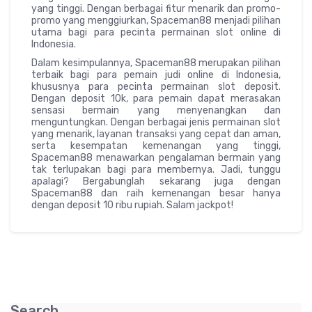
yang tinggi. Dengan berbagai fitur menarik dan promo-
promo yang menggiurkan, Spaceman88 menjadi pilihan
utama bagi para pecinta permainan slot online di
Indonesia.
Dalam kesimpulannya, Spaceman88 merupakan pilihan
terbaik bagi para pemain judi online di Indonesia,
khususnya para pecinta permainan slot deposit.
Dengan deposit 10k, para pemain dapat merasakan
sensasi bermain yang menyenangkan dan
menguntungkan. Dengan berbagai jenis permainan slot
yang menarik, layanan transaksi yang cepat dan aman,
serta kesempatan kemenangan yang tinggi,
Spaceman88 menawarkan pengalaman bermain yang
tak terlupakan bagi para membernya. Jadi, tunggu
apalagi? Bergabunglah sekarang juga dengan
Spaceman88 dan raih kemenangan besar hanya
dengan deposit 10 ribu rupiah. Salam jackpot!
Search