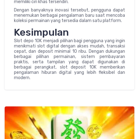
memiliki ciri khas tersendiri.
Dengan banyaknya inovasi tersebut, pengguna dapat
menemukan berbagai pengalaman baru saat mencoba
koleksi permainan yang tersedia dalam satu platform.
Kesimpulan
Slot depo 10K menjadi pilihan bagi pengguna yang ingin
menikmati slot digital dengan akses mudah, transaksi
cepat, dan deposit minimal 10 ribu. Dengan dukungan
berbagai pilihan permainan, sistem pembayaran
praktis, serta tampilan yang dapat digunakan di
berbagai perangkat, slot deposit 10K memberikan
pengalaman hiburan digital yang lebih fleksibel dan
modern.