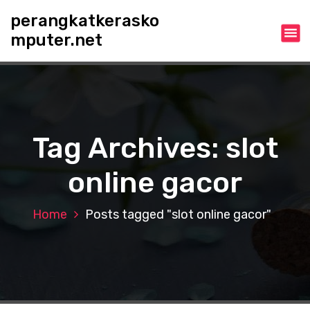
S
perangkatkerasko
k
mputer.net
i
p
t
o
c
o
n
Tag Archives: slot
t
e
online gacor
n
t
Home
Posts tagged "slot online gacor"