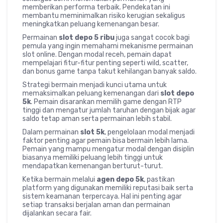
memberikan performa terbaik. Pendekatan ini
membantu meminimalkan risiko kerugian sekaligus
meningkatkan peluang kemenangan besar.
Permainan
slot depo 5 ribu
juga sangat cocok bagi
pemula yang ingin memahami mekanisme permainan
slot online. Dengan modal receh, pemain dapat
mempelajari fitur-fitur penting seperti wild, scatter,
dan bonus game tanpa takut kehilangan banyak saldo.
Strategi bermain menjadi kunci utama untuk
memaksimalkan peluang kemenangan dari
slot depo
5k
. Pemain disarankan memilih game dengan RTP
tinggi dan mengatur jumlah taruhan dengan bijak agar
saldo tetap aman serta permainan lebih stabil.
Dalam permainan
slot 5k
, pengelolaan modal menjadi
faktor penting agar pemain bisa bermain lebih lama.
Pemain yang mampu mengatur modal dengan disiplin
biasanya memiliki peluang lebih tinggi untuk
mendapatkan kemenangan berturut-turut.
Ketika bermain melalui
agen depo 5k
, pastikan
platform yang digunakan memiliki reputasi baik serta
sistem keamanan terpercaya. Hal ini penting agar
setiap transaksi berjalan aman dan permainan
dijalankan secara fair.