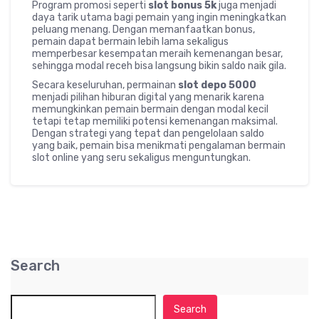
Program promosi seperti
slot bonus 5k
juga menjadi
daya tarik utama bagi pemain yang ingin meningkatkan
peluang menang. Dengan memanfaatkan bonus,
pemain dapat bermain lebih lama sekaligus
memperbesar kesempatan meraih kemenangan besar,
sehingga modal receh bisa langsung bikin saldo naik gila.
Secara keseluruhan, permainan
slot depo 5000
menjadi pilihan hiburan digital yang menarik karena
memungkinkan pemain bermain dengan modal kecil
tetapi tetap memiliki potensi kemenangan maksimal.
Dengan strategi yang tepat dan pengelolaan saldo
yang baik, pemain bisa menikmati pengalaman bermain
slot online yang seru sekaligus menguntungkan.
Search
Search