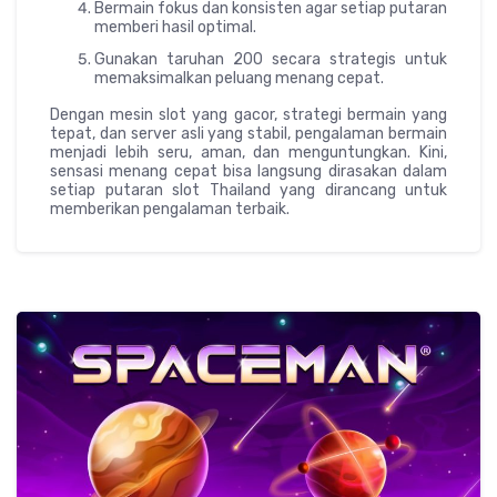
Bermain fokus dan konsisten agar setiap putaran
memberi hasil optimal.
Gunakan taruhan 200 secara strategis untuk
memaksimalkan peluang menang cepat.
Dengan mesin slot yang gacor, strategi bermain yang
tepat, dan server asli yang stabil, pengalaman bermain
menjadi lebih seru, aman, dan menguntungkan. Kini,
sensasi menang cepat bisa langsung dirasakan dalam
setiap putaran slot Thailand yang dirancang untuk
memberikan pengalaman terbaik.