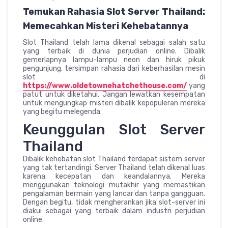
Temukan Rahasia Slot Server Thailand:
Memecahkan Misteri Kehebatannya
Slot Thailand telah lama dikenal sebagai salah satu
yang terbaik di dunia perjudian online. Dibalik
gemerlapnya lampu-lampu neon dan hiruk pikuk
pengunjung, tersimpan rahasia dari keberhasilan mesin
slot di
https://www.oldetownehatchethouse.com/
yang
patut untuk diketahui. Jangan lewatkan kesempatan
untuk mengungkap misteri dibalik kepopuleran mereka
yang begitu melegenda.
Keunggulan Slot Server
Thailand
Dibalik kehebatan slot Thailand terdapat sistem server
yang tak tertandingi. Server Thailand telah dikenal luas
karena kecepatan dan keandalannya. Mereka
menggunakan teknologi mutakhir yang memastikan
pengalaman bermain yang lancar dan tanpa gangguan.
Dengan begitu, tidak mengherankan jika slot-server ini
diakui sebagai yang terbaik dalam industri perjudian
online.