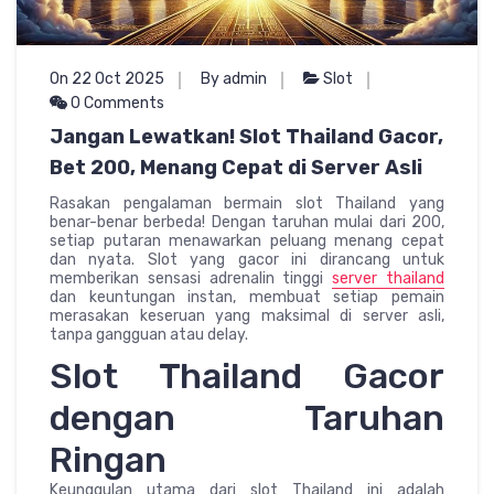
On 22 Oct 2025
By admin
Slot
0 Comments
Jangan Lewatkan! Slot Thailand Gacor,
Bet 200, Menang Cepat di Server Asli
Rasakan pengalaman bermain slot Thailand yang
benar-benar berbeda! Dengan taruhan mulai dari 200,
setiap putaran menawarkan peluang menang cepat
dan nyata. Slot yang gacor ini dirancang untuk
memberikan sensasi adrenalin tinggi
server thailand
dan keuntungan instan, membuat setiap pemain
merasakan keseruan yang maksimal di server asli,
tanpa gangguan atau delay.
Slot Thailand Gacor
dengan Taruhan
Ringan
Keunggulan utama dari slot Thailand ini adalah