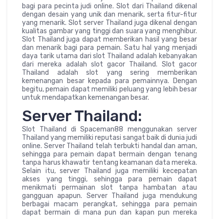
bagi para pecinta judi online. Slot dari Thailand dikenal
dengan desain yang unik dan menarik, serta fitur-fitur
yang menarik. Slot server Thailand juga dikenal dengan
kualitas gambar yang tinggi dan suara yang menghibur.
Slot Thailand juga dapat memberikan hasil yang besar
dan menarik bagi para pemain. Satu hal yang menjadi
daya tarik utama dari slot Thailand adalah kebanyakan
dari mereka adalah slot gacor Thailand. Slot gacor
Thailand adalah slot yang sering memberikan
kemenangan besar kepada para pemainnya. Dengan
begitu, pemain dapat memiliki peluang yang lebih besar
untuk mendapatkan kemenangan besar.
Server Thailand:
Slot Thailand di Spaceman88 menggunakan server
Thailand yang memiliki reputasi sangat baik di dunia judi
online. Server Thailand telah terbukti handal dan aman,
sehingga para pemain dapat bermain dengan tenang
tanpa harus khawatir tentang keamanan data mereka.
Selain itu, server Thailand juga memiliki kecepatan
akses yang tinggi, sehingga para pemain dapat
menikmati permainan slot tanpa hambatan atau
gangguan apapun. Server Thailand juga mendukung
berbagai macam perangkat, sehingga para pemain
dapat bermain di mana pun dan kapan pun mereka