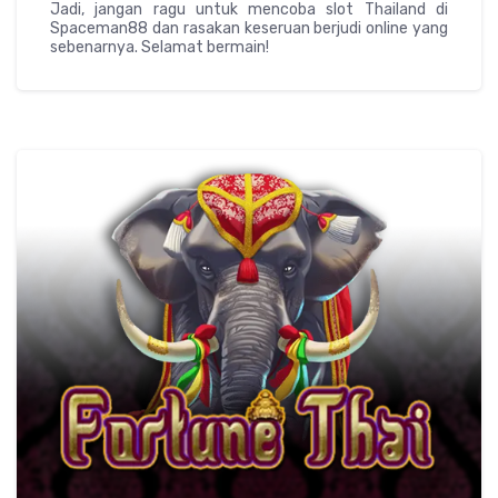
Jadi, jangan ragu untuk mencoba slot Thailand di
Spaceman88 dan rasakan keseruan berjudi online yang
sebenarnya. Selamat bermain!