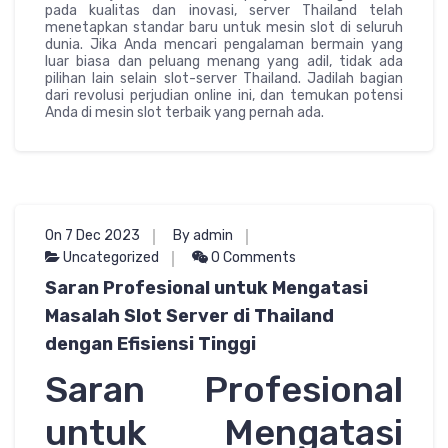
pada kualitas dan inovasi, server Thailand telah
menetapkan standar baru untuk mesin slot di seluruh
dunia. Jika Anda mencari pengalaman bermain yang
luar biasa dan peluang menang yang adil, tidak ada
pilihan lain selain slot-server Thailand. Jadilah bagian
dari revolusi perjudian online ini, dan temukan potensi
Anda di mesin slot terbaik yang pernah ada.
On 7 Dec 2023
By admin
Uncategorized
0 Comments
Saran Profesional untuk Mengatasi
Masalah Slot Server di Thailand
dengan Efisiensi Tinggi
Saran Profesional
untuk Mengatasi