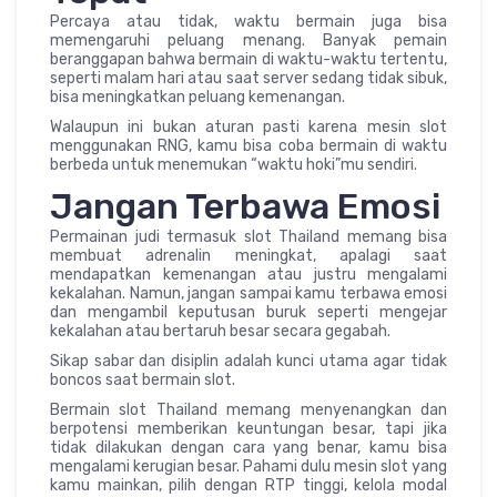
Percaya atau tidak, waktu bermain juga bisa
memengaruhi peluang menang. Banyak pemain
beranggapan bahwa bermain di waktu-waktu tertentu,
seperti malam hari atau saat server sedang tidak sibuk,
bisa meningkatkan peluang kemenangan.
Walaupun ini bukan aturan pasti karena mesin slot
menggunakan RNG, kamu bisa coba bermain di waktu
berbeda untuk menemukan “waktu hoki”mu sendiri.
Jangan Terbawa Emosi
Permainan judi termasuk slot Thailand memang bisa
membuat adrenalin meningkat, apalagi saat
mendapatkan kemenangan atau justru mengalami
kekalahan. Namun, jangan sampai kamu terbawa emosi
dan mengambil keputusan buruk seperti mengejar
kekalahan atau bertaruh besar secara gegabah.
Sikap sabar dan disiplin adalah kunci utama agar tidak
boncos saat bermain slot.
Bermain slot Thailand memang menyenangkan dan
berpotensi memberikan keuntungan besar, tapi jika
tidak dilakukan dengan cara yang benar, kamu bisa
mengalami kerugian besar. Pahami dulu mesin slot yang
kamu mainkan, pilih dengan RTP tinggi, kelola modal