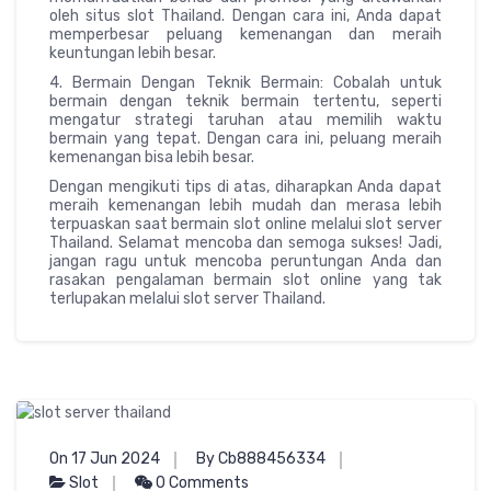
oleh situs slot Thailand. Dengan cara ini, Anda dapat
memperbesar peluang kemenangan dan meraih
keuntungan lebih besar.
4. Bermain Dengan Teknik Bermain: Cobalah untuk
bermain dengan teknik bermain tertentu, seperti
mengatur strategi taruhan atau memilih waktu
bermain yang tepat. Dengan cara ini, peluang meraih
kemenangan bisa lebih besar.
Dengan mengikuti tips di atas, diharapkan Anda dapat
meraih kemenangan lebih mudah dan merasa lebih
terpuaskan saat bermain slot online melalui slot server
Thailand. Selamat mencoba dan semoga sukses! Jadi,
jangan ragu untuk mencoba peruntungan Anda dan
rasakan pengalaman bermain slot online yang tak
terlupakan melalui slot server Thailand.
On 17 Jun 2024
By Cb888456334
Slot
0 Comments