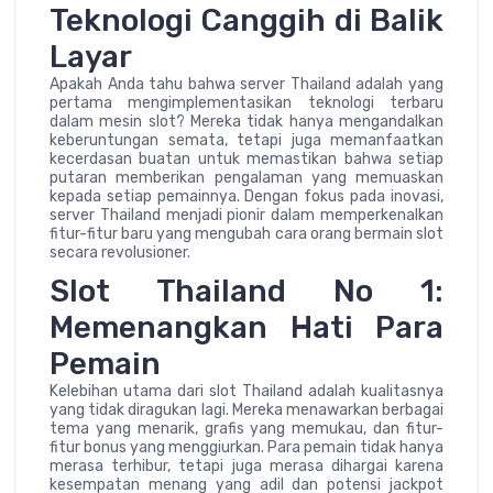
Teknologi Canggih di Balik
Layar
Apakah Anda tahu bahwa server Thailand adalah yang
pertama mengimplementasikan teknologi terbaru
dalam mesin slot? Mereka tidak hanya mengandalkan
keberuntungan semata, tetapi juga memanfaatkan
kecerdasan buatan untuk memastikan bahwa setiap
putaran memberikan pengalaman yang memuaskan
kepada setiap pemainnya. Dengan fokus pada inovasi,
server Thailand menjadi pionir dalam memperkenalkan
fitur-fitur baru yang mengubah cara orang bermain slot
secara revolusioner.
Slot Thailand No 1:
Memenangkan Hati Para
Pemain
Kelebihan utama dari slot Thailand adalah kualitasnya
yang tidak diragukan lagi. Mereka menawarkan berbagai
tema yang menarik, grafis yang memukau, dan fitur-
fitur bonus yang menggiurkan. Para pemain tidak hanya
merasa terhibur, tetapi juga merasa dihargai karena
kesempatan menang yang adil dan potensi jackpot