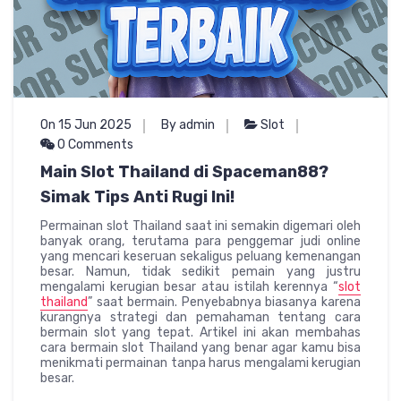
On 15 Jun 2025
By admin
Slot
0 Comments
Main Slot Thailand di Spaceman88?
Simak Tips Anti Rugi Ini!
Permainan slot Thailand saat ini semakin digemari oleh
banyak orang, terutama para penggemar judi online
yang mencari keseruan sekaligus peluang kemenangan
besar. Namun, tidak sedikit pemain yang justru
mengalami kerugian besar atau istilah kerennya “
slot
thailand
” saat bermain. Penyebabnya biasanya karena
kurangnya strategi dan pemahaman tentang cara
bermain slot yang tepat. Artikel ini akan membahas
cara bermain slot Thailand yang benar agar kamu bisa
menikmati permainan tanpa harus mengalami kerugian
besar.