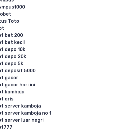
ympus1000
obet
tus Toto
ot
ot bet 200
ot bet kecil
ot depo 10k
ot depo 20k
ot depo 5k
ot deposit 5000
ot gacor
ot gacor hari ini
ot kamboja
ot qris
ot server kamboja
ot server kamboja no 1
ot server luar negri
ot777