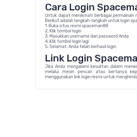
Cara Login Space
Untuk dapat menikmati berbagai permainan me
Berikut adalah langkah-langkah untuk login s
1. Buka situs resmi spaceman88
2. Klik tombol login
3. Masukkan username dan password Anda
4. Klik tombol login lagi
5. Selamat, Anda telah berhasil login
Link Login Spacem
Jika Anda mengalami kesulitan dalam mene
melalui mesin pencari atau bertanya ke
menggunakan link login resmi untuk menghind