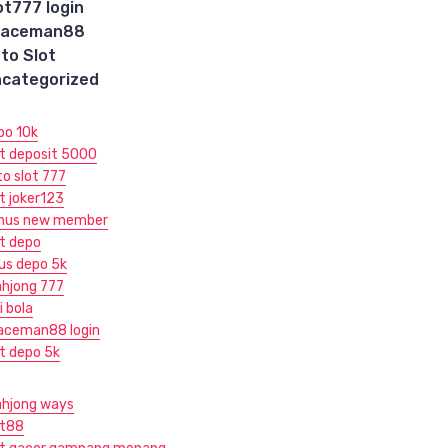
ot777 login
paceman88
to Slot
categorized
po 10k
ot deposit 5000
to slot 777
ot joker123
nus new member
ot depo
tus depo 5k
hjong 777
i bola
aceman88 login
ot depo 5k
hjong ways
ot88