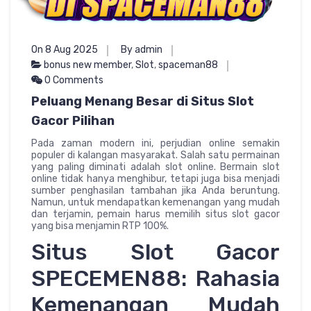
On 8 Aug 2025
By admin
bonus new member
,
Slot
,
spaceman88
0 Comments
Peluang Menang Besar di Situs Slot
Gacor Pilihan
Pada zaman modern ini, perjudian online semakin
populer di kalangan masyarakat. Salah satu permainan
yang paling diminati adalah slot online. Bermain slot
online tidak hanya menghibur, tetapi juga bisa menjadi
sumber penghasilan tambahan jika Anda beruntung.
Namun, untuk mendapatkan kemenangan yang mudah
dan terjamin, pemain harus memilih situs slot gacor
yang bisa menjamin RTP 100%.
Situs Slot Gacor
SPECEMEN88: Rahasia
Kemenangan Mudah