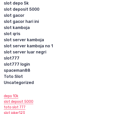
slot depo 5k
slot deposit 5000
slot gacor
slot gacor hari ini
slot kamboja
slot qris
slot server kamboja
slot server kamboja no 1
slot server luar negri
slot777
slot777 login
spaceman88
Toto Slot
Uncategorized
depo 10k
slot deposit 5000
toto slot 777
slot joker123