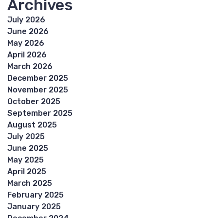
Archives
July 2026
June 2026
May 2026
April 2026
March 2026
December 2025
November 2025
October 2025
September 2025
August 2025
July 2025
June 2025
May 2025
April 2025
March 2025
February 2025
January 2025