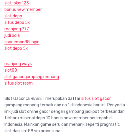
slot joker123
bonus new member
slot depo
situs depo 5k
mahjong 777
judi bola
spaceman88 login
slot depo 5k
mahjong ways
slot88
slot gacor gampang menang
situs slot resmi
Slot Gacor CERIABET merupakan daftar
situs slot gacor
gampang menang terbaik dan no 1 di Indonesia hari ini. Penyedia
link judi slot online gacor dengan gampang jackpot terbesar dan
terbaru minimal depo 10 bonus new member berlimpah di
Indonesia. Mainkan game seru dan menarik seperti pragmatic
slot dan slot88 sekarang juga.