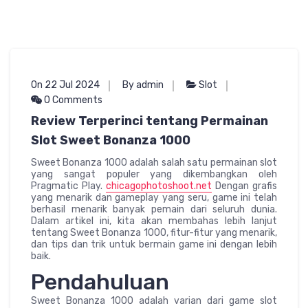
On 22 Jul 2024
By admin
Slot
0 Comments
Review Terperinci tentang Permainan
Slot Sweet Bonanza 1000
Sweet Bonanza 1000 adalah salah satu permainan slot
yang sangat populer yang dikembangkan oleh
Pragmatic Play.
chicagophotoshoot.net
Dengan grafis
yang menarik dan gameplay yang seru, game ini telah
berhasil menarik banyak pemain dari seluruh dunia.
Dalam artikel ini, kita akan membahas lebih lanjut
tentang Sweet Bonanza 1000, fitur-fitur yang menarik,
dan tips dan trik untuk bermain game ini dengan lebih
baik.
Pendahuluan
Sweet Bonanza 1000 adalah varian dari game slot