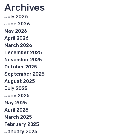
Archives
July 2026
June 2026
May 2026
April 2026
March 2026
December 2025
November 2025
October 2025
September 2025
August 2025
July 2025
June 2025
May 2025
April 2025
March 2025
February 2025
January 2025