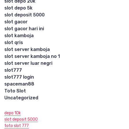
slot depo 20k
slot depo 5k
slot deposit 5000
slot gacor
slot gacor hari ini
slot kamboja
slot qris
slot server kamboja
slot server kamboja no 1
slot server luar negri
slot777
slot777 login
spaceman88
Toto Slot
Uncategorized
depo 10k
slot deposit 5000
toto slot 777