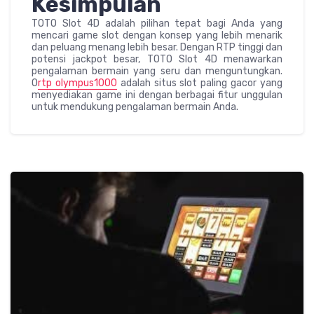
Kesimpulan
TOTO Slot 4D adalah pilihan tepat bagi Anda yang
mencari game slot dengan konsep yang lebih menarik
dan peluang menang lebih besar. Dengan RTP tinggi dan
potensi jackpot besar, TOTO Slot 4D menawarkan
pengalaman bermain yang seru dan menguntungkan.
O
rtp olympus1000
adalah situs slot paling gacor yang
menyediakan game ini dengan berbagai fitur unggulan
untuk mendukung pengalaman bermain Anda.