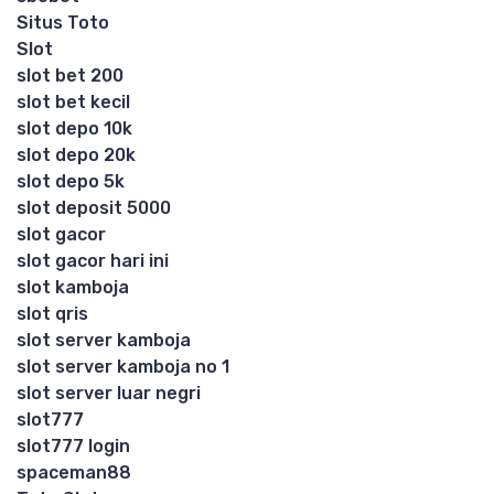
Situs Toto
Slot
slot bet 200
slot bet kecil
slot depo 10k
slot depo 20k
slot depo 5k
slot deposit 5000
slot gacor
slot gacor hari ini
slot kamboja
slot qris
slot server kamboja
slot server kamboja no 1
slot server luar negri
slot777
slot777 login
spaceman88