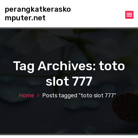
S
perangkatkerasko
k
mputer.net
i
p
t
o
c
o
n
Tag Archives: toto
t
e
slot 777
n
t
Home
Posts tagged "toto slot 777"