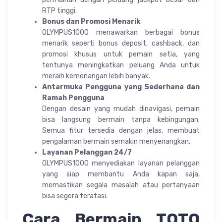
RTP tinggi.
Bonus dan Promosi Menarik
OLYMPUS1000 menawarkan berbagai bonus
menarik seperti bonus deposit, cashback, dan
promosi khusus untuk pemain setia, yang
tentunya meningkatkan peluang Anda untuk
meraih kemenangan lebih banyak.
Antarmuka Pengguna yang Sederhana dan
Ramah Pengguna
Dengan desain yang mudah dinavigasi, pemain
bisa langsung bermain tanpa kebingungan.
Semua fitur tersedia dengan jelas, membuat
pengalaman bermain semakin menyenangkan.
Layanan Pelanggan 24/7
OLYMPUS1000 menyediakan layanan pelanggan
yang siap membantu Anda kapan saja,
memastikan segala masalah atau pertanyaan
bisa segera teratasi.
Cara Bermain TOTO