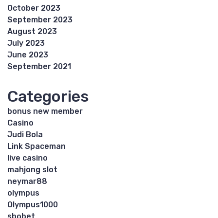
October 2023
September 2023
August 2023
July 2023
June 2023
September 2021
Categories
bonus new member
Casino
Judi Bola
Link Spaceman
live casino
mahjong slot
neymar88
olympus
Olympus1000
sbobet