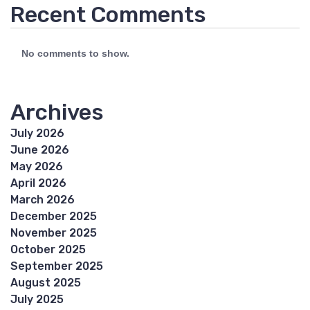
Recent Comments
No comments to show.
Archives
July 2026
June 2026
May 2026
April 2026
March 2026
December 2025
November 2025
October 2025
September 2025
August 2025
July 2025