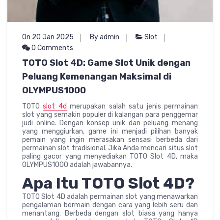
On 20 Jan 2025
By admin
Slot
0 Comments
TOTO Slot 4D: Game Slot Unik dengan
Peluang Kemenangan Maksimal di
OLYMPUS1000
TOTO
slot 4d
merupakan salah satu jenis permainan
slot yang semakin populer di kalangan para penggemar
judi online. Dengan konsep unik dan peluang menang
yang menggiurkan, game ini menjadi pilihan banyak
pemain yang ingin merasakan sensasi berbeda dari
permainan slot tradisional. Jika Anda mencari situs slot
paling gacor yang menyediakan TOTO Slot 4D, maka
OLYMPUS1000 adalah jawabannya.
Apa Itu TOTO Slot 4D?
TOTO Slot 4D adalah permainan slot yang menawarkan
pengalaman bermain dengan cara yang lebih seru dan
menantang. Berbeda dengan slot biasa yang hanya