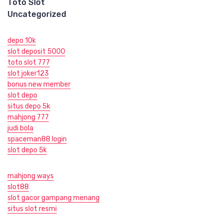
Toto Slot
Uncategorized
depo 10k
slot deposit 5000
toto slot 777
slot joker123
bonus new member
slot depo
situs depo 5k
mahjong 777
judi bola
spaceman88 login
slot depo 5k
mahjong ways
slot88
slot gacor gampang menang
situs slot resmi