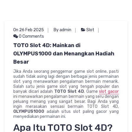
On 26 Feb 2025
By admin
Slot
0 Comments
TOTO Slot 4D: Mainkan di
OLYMPUS1000 dan Menangkan Hadiah
Besar
Jika Anda seorang penggemar game slot online, pasti
sudah tidak asing lagi dengan berbagai jenis permainan
slot yang menawarkan pengalaman bermain menarik.
Salah satu jenis game slot yang tengah populer dan
banyak dicari adalah
TOTO Slot 4D
. Game
slot gacor
ini menawarkan pengalaman bermain yang seru dengan
peluang menang yang sangat besar. Bagi Anda yang
ingin merasakan sensasi bermain TOTO Slot 4D,
OLYMPUS1000
adalah situs slot paling gacor yang
menyediakan permainan ini.
Apa Itu TOTO Slot 4D?