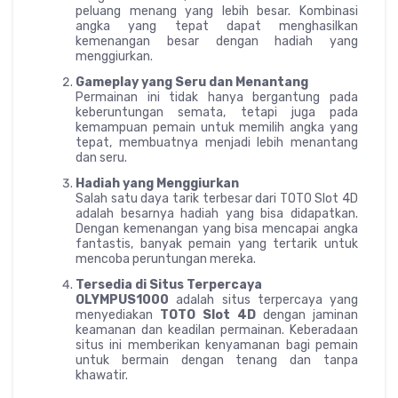
peluang menang yang lebih besar. Kombinasi
angka yang tepat dapat menghasilkan
kemenangan besar dengan hadiah yang
menggiurkan.
Gameplay yang Seru dan Menantang
Permainan ini tidak hanya bergantung pada
keberuntungan semata, tetapi juga pada
kemampuan pemain untuk memilih angka yang
tepat, membuatnya menjadi lebih menantang
dan seru.
Hadiah yang Menggiurkan
Salah satu daya tarik terbesar dari TOTO Slot 4D
adalah besarnya hadiah yang bisa didapatkan.
Dengan kemenangan yang bisa mencapai angka
fantastis, banyak pemain yang tertarik untuk
mencoba peruntungan mereka.
Tersedia di Situs Terpercaya
OLYMPUS1000
adalah situs terpercaya yang
menyediakan
TOTO Slot 4D
dengan jaminan
keamanan dan keadilan permainan. Keberadaan
situs ini memberikan kenyamanan bagi pemain
untuk bermain dengan tenang dan tanpa
khawatir.