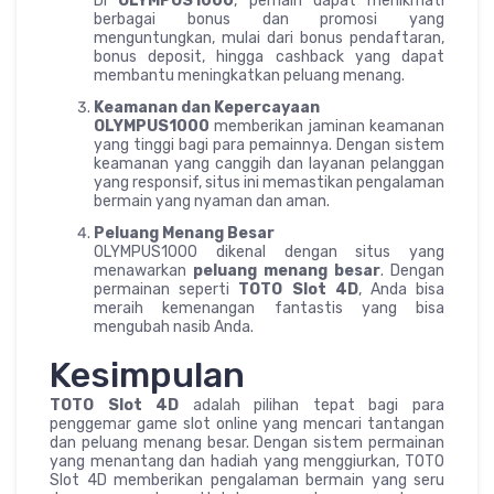
Di
OLYMPUS1000
, pemain dapat menikmati
berbagai bonus dan promosi yang
menguntungkan, mulai dari bonus pendaftaran,
bonus deposit, hingga cashback yang dapat
membantu meningkatkan peluang menang.
Keamanan dan Kepercayaan
OLYMPUS1000
memberikan jaminan keamanan
yang tinggi bagi para pemainnya. Dengan sistem
keamanan yang canggih dan layanan pelanggan
yang responsif, situs ini memastikan pengalaman
bermain yang nyaman dan aman.
Peluang Menang Besar
OLYMPUS1000 dikenal dengan situs yang
menawarkan
peluang menang besar
. Dengan
permainan seperti
TOTO Slot 4D
, Anda bisa
meraih kemenangan fantastis yang bisa
mengubah nasib Anda.
Kesimpulan
TOTO Slot 4D
adalah pilihan tepat bagi para
penggemar game slot online yang mencari tantangan
dan peluang menang besar. Dengan sistem permainan
yang menantang dan hadiah yang menggiurkan, TOTO
Slot 4D memberikan pengalaman bermain yang seru