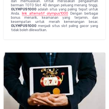
dan memuaskan. Untuk merasakan pengalaman
bermain TOTO Slot 4D dengan peluang menang tinggi,
OLYMPUS1000
adalah situs yang paling tepat untuk
Anda.
link alternatif olympus1000
Dengan berbagai
bonus menarik, keamanan yang terjamin, dan
kesempatan untuk meraih kemenangan besar,
OLYMPUS1000
menjadi situs slot paling gacor yang
tidak boleh dilewatkan.