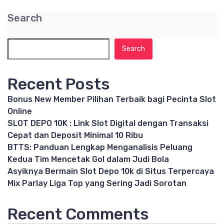
Search
Search
Recent Posts
Bonus New Member Pilihan Terbaik bagi Pecinta Slot
Online
SLOT DEPO 10K : Link Slot Digital dengan Transaksi
Cepat dan Deposit Minimal 10 Ribu
BTTS: Panduan Lengkap Menganalisis Peluang
Kedua Tim Mencetak Gol dalam Judi Bola
Asyiknya Bermain Slot Depo 10k di Situs Terpercaya
Mix Parlay Liga Top yang Sering Jadi Sorotan
Recent Comments