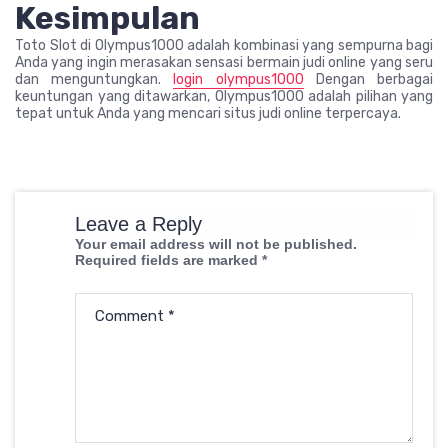
Kesimpulan
Toto Slot di Olympus1000 adalah kombinasi yang sempurna bagi
Anda yang ingin merasakan sensasi bermain judi online yang seru
dan menguntungkan.
login olympus1000
Dengan berbagai
keuntungan yang ditawarkan, Olympus1000 adalah pilihan yang
tepat untuk Anda yang mencari situs judi online terpercaya.
Leave a Reply
Your email address will not be published.
Required fields are marked
*
Comment
*