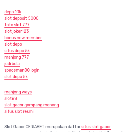
depo 10k
slot deposit 5000
toto slot 777
slot joker123
bonus new member
slot depo
situs depo 5k
mahjong 777
judi bola
spaceman88 login
slot depo 5k
mahjong ways
slot88
slot gacor gampang menang
situs slot resmi
Slot Gacor CERIABET merupakan daftar
situs slot gacor