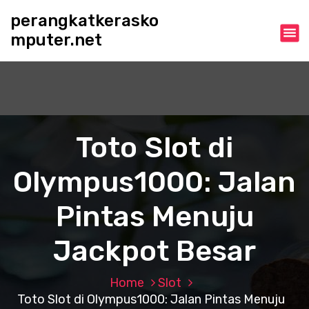
S
perangkatkerasko
k
mputer.net
i
p
t
o
c
o
n
Toto Slot di
t
e
Olympus1000: Jalan
n
t
Pintas Menuju
Jackpot Besar
Home
Slot
Toto Slot di Olympus1000: Jalan Pintas Menuju