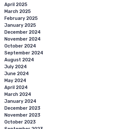
April 2025
March 2025
February 2025
January 2025
December 2024
November 2024
October 2024
September 2024
August 2024
July 2024
June 2024
May 2024
April 2024
March 2024
January 2024
December 2023
November 2023
October 2023
September 2023