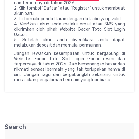
dan terpercaya di tahun 2026.
2. Klik tombol “Daftar” atau “Register” untuk membuat
akun baru.
3. Isi formulir pendaftaran dengan data diri yang valid.
4. Verifikasi akun anda melalui email atau SMS yang
dikirimkan oleh pihak Website Gacor Toto Slot Login
Gacor.
5. Setelah akun anda diverifikasi, anda dapat
melakukan deposit dan memulai permainan.
Jangan lewatkan kesempatan untuk bergabung di
Website Gacor Toto Slot Login Gacor resmi dan
terpercaya di tahun 2026. Raih kemenangan besar dan
nikmati sensasi bermain yang tak terlupakan hanya di
sini. Jangan ragu dan bergabunglah sekarang untuk
merasakan pengalaman bermain yang luar biasa.
Search