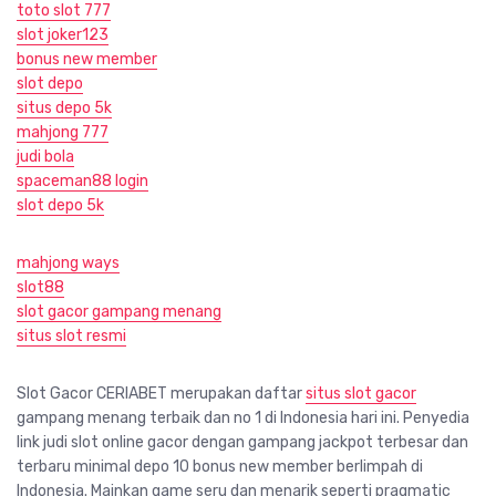
toto slot 777
slot joker123
bonus new member
slot depo
situs depo 5k
mahjong 777
judi bola
spaceman88 login
slot depo 5k
mahjong ways
slot88
slot gacor gampang menang
situs slot resmi
Slot Gacor CERIABET merupakan daftar
situs slot gacor
gampang menang terbaik dan no 1 di Indonesia hari ini. Penyedia
link judi slot online gacor dengan gampang jackpot terbesar dan
terbaru minimal depo 10 bonus new member berlimpah di
Indonesia. Mainkan game seru dan menarik seperti pragmatic