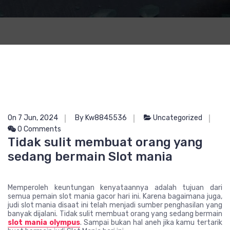
On 7 Jun, 2024
By Kw8845536
Uncategorized
0 Comments
Tidak sulit membuat orang yang
sedang bermain Slot mania
Memperoleh keuntungan kenyataannya adalah tujuan dari
semua pemain slot mania gacor hari ini. Karena bagaimana juga,
judi slot mania disaat ini telah menjadi sumber penghasilan yang
banyak dijalani. Tidak sulit membuat orang yang sedang bermain
slot mania olympus
. Sampai bukan hal aneh jika kamu tertarik