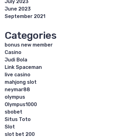
July 2023
June 2023
September 2021
Categories
bonus new member
Casino
Judi Bola
Link Spaceman
live casino
mahjong slot
neymar88
olympus
Olympus1000
sbobet
Situs Toto
Slot
slot bet 200