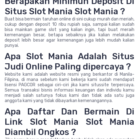
Berapakah Minimun Deposit Di
Situs Slot Mania Slot Mania ?
Buat bisa bermain taruhan online di sini cukup murah dan meriah,
cukup dengan deposit 10 ribu rupiah saja, sampai kalian sudah
bisa mainkan game slot yang kalian ingin, tapi buat meraih
kemenangan besar, betapa sebaiknya jika kalian melakukan
deposit lebih besar agar kemenangan juga lebih mudah kalian
punyai.
Apa Slot Mania Adalah Situs
Judi Online Paling dipercaya ?
Website kami adalah website resmi yang berkantor di Manila-
Filipina, di mana sebelum kami bekerja kami sudah mendapat
lisensi PAGCOR sebagai ciri-ciri jika kami situssite terpercaya.
Semua transaksi bisnis informasi keuangan dan individu kamu
menjadi salah satunya fokus kami dan tidak ada satu juga
anggota kami yang tidak dibayarkan kemenangannya.
Apa Daftar Dan Bermain Di
Link Slot Mania Slot Mania
Diambil Ongkos ?