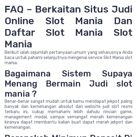
FAQ – Berkaitan Situs Judi
Online Slot Mania Dan
Daftar Slot Mania Slot
Mania
Berikut ialah sejumlah pertanyaan umum yang seharusnya Anda
baca untuk pahami selanjutnya mengenai service Slot Mania slot
mania.
Bagaimana Sistem Supaya
Menang Bermain Judi slot
mania ?
Benar-benar sangat mudah untuk kamu mendapat jekpot paling
banyak dan kemenangan absolut dari website judi slot resmi
terbaru ini, cukup memahami lebih dahulu rincian game,
management modal, sampai semangat meraih kemenangan
kiranya dapat membantu kalian buat dapat merah jekpot dan
kemenangan.