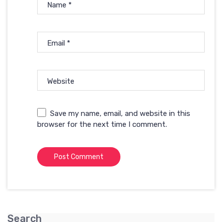
Name
*
Email
*
Website
Save my name, email, and website in this
browser for the next time I comment.
Search