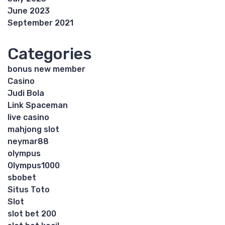
June 2023
September 2021
Categories
bonus new member
Casino
Judi Bola
Link Spaceman
live casino
mahjong slot
neymar88
olympus
Olympus1000
sbobet
Situs Toto
Slot
slot bet 200