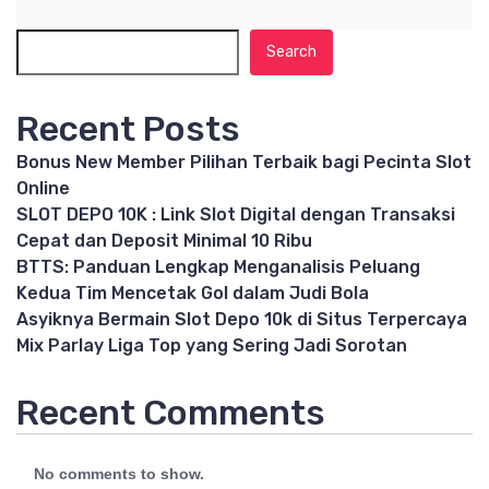
Search
Recent Posts
Bonus New Member Pilihan Terbaik bagi Pecinta Slot
Online
SLOT DEPO 10K : Link Slot Digital dengan Transaksi
Cepat dan Deposit Minimal 10 Ribu
BTTS: Panduan Lengkap Menganalisis Peluang
Kedua Tim Mencetak Gol dalam Judi Bola
Asyiknya Bermain Slot Depo 10k di Situs Terpercaya
Mix Parlay Liga Top yang Sering Jadi Sorotan
Recent Comments
No comments to show.