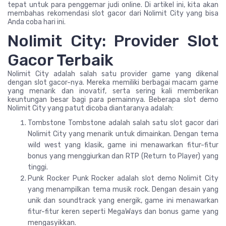
tepat untuk para penggemar judi online. Di artikel ini, kita akan
membahas rekomendasi slot gacor dari Nolimit City yang bisa
Anda coba hari ini.
Nolimit City: Provider Slot
Gacor Terbaik
Nolimit City adalah salah satu provider game yang dikenal
dengan slot gacor-nya. Mereka memiliki berbagai macam game
yang menarik dan inovatif, serta sering kali memberikan
keuntungan besar bagi para pemainnya. Beberapa slot demo
Nolimit City yang patut dicoba diantaranya adalah:
Tombstone Tombstone adalah salah satu slot gacor dari
Nolimit City yang menarik untuk dimainkan. Dengan tema
wild west yang klasik, game ini menawarkan fitur-fitur
bonus yang menggiurkan dan RTP (Return to Player) yang
tinggi.
Punk Rocker Punk Rocker adalah slot demo Nolimit City
yang menampilkan tema musik rock. Dengan desain yang
unik dan soundtrack yang energik, game ini menawarkan
fitur-fitur keren seperti MegaWays dan bonus game yang
mengasyikkan.