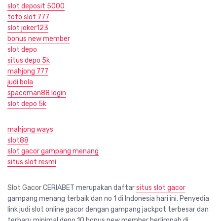
slot deposit 5000
toto slot 777
slot joker123
bonus new member
slot depo
situs depo 5k
mahjong 777
judi bola
spaceman88 login
slot depo 5k
mahjong ways
slot88
slot gacor gampang menang
situs slot resmi
Slot Gacor CERIABET merupakan daftar
situs slot gacor
gampang menang terbaik dan no 1 di Indonesia hari ini. Penyedia
link judi slot online gacor dengan gampang jackpot terbesar dan
terbaru minimal depo 10 bonus new member berlimpah di