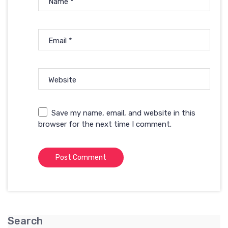
Name
*
Email
*
Website
Save my name, email, and website in this
browser for the next time I comment.
Search