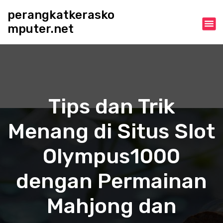
S
perangkatkerasko
k
mputer.net
i
p
t
o
c
o
n
Tips dan Trik
t
e
Menang di Situs Slot
n
t
Olympus1000
dengan Permainan
Mahjong dan