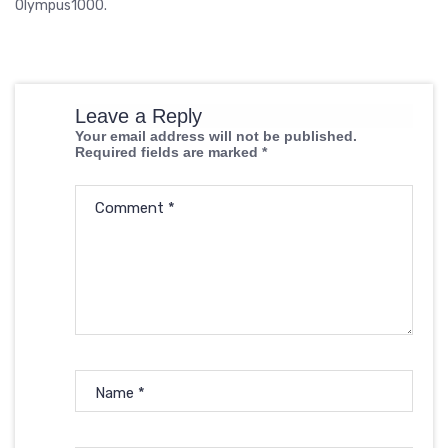
Olympus1000.
Leave a Reply
Your email address will not be published.
Required fields are marked
*
Comment
*
Name
*