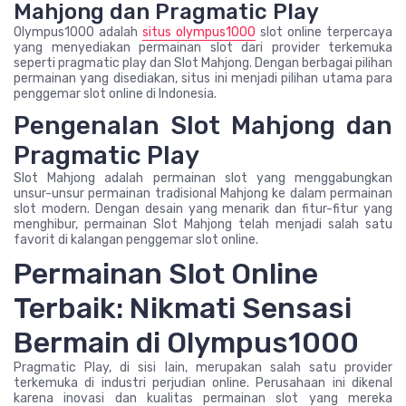
Mahjong dan Pragmatic Play
Olympus1000 adalah
situs olympus1000
slot online terpercaya
yang menyediakan permainan slot dari provider terkemuka
seperti pragmatic play dan Slot Mahjong. Dengan berbagai pilihan
permainan yang disediakan, situs ini menjadi pilihan utama para
penggemar slot online di Indonesia.
Pengenalan Slot Mahjong dan
Pragmatic Play
Slot Mahjong adalah permainan slot yang menggabungkan
unsur-unsur permainan tradisional Mahjong ke dalam permainan
slot modern. Dengan desain yang menarik dan fitur-fitur yang
menghibur, permainan Slot Mahjong telah menjadi salah satu
favorit di kalangan penggemar slot online.
Permainan Slot Online
Terbaik: Nikmati Sensasi
Bermain di Olympus1000
Pragmatic Play, di sisi lain, merupakan salah satu provider
terkemuka di industri perjudian online. Perusahaan ini dikenal
karena inovasi dan kualitas permainan slot yang mereka